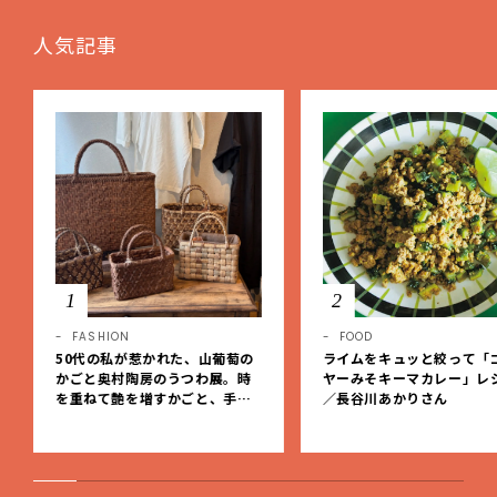
人気記事
1
2
FASHION
FOOD
50代の私が惹かれた、山葡萄の
ライムをキュッと絞って「
かごと奥村陶房のうつわ展。時
ヤーみそキーマカレー」レ
を重ねて艶を増すかごと、手仕
／長谷川あかりさん
事の美しさに出会いました。【L
EE DAYS club tanpopo】