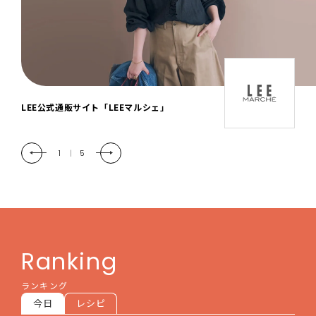
「LEE DAYS」本物志向にときめく。大人カ
ジュアル＆暮らしの雑貨
2
|
5
Ranking
ランキング
今日
レシピ