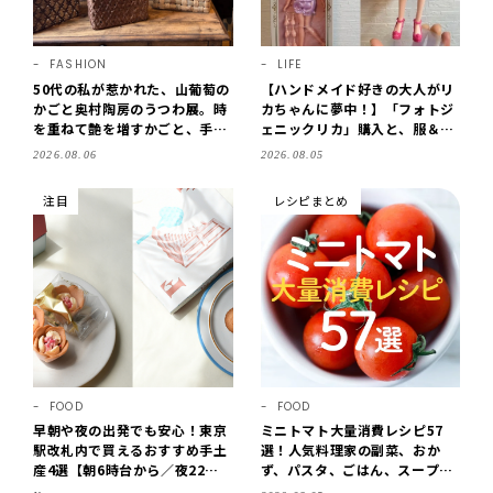
FASHION
LIFE
50代の私が惹かれた、山葡萄の
【ハンドメイド好きの大人がリ
かごと奥村陶房のうつわ展。時
カちゃんに夢中！】「フォトジ
を重ねて艶を増すかごと、手仕
ェニックリカ」購入と、服＆ク
事の美しさに出会いました。
ローゼットの手づくり実例をご
2026.08.06
2026.08.05
【LEE DAYS club tanpopo】
紹介【LEE100人隊・2026】
注目
レシピまとめ
FOOD
FOOD
早朝や夜の出発でも安心！東京
ミニトマト大量消費レシピ57
駅改札内で買えるおすすめ手土
選！人気料理家の副菜、おか
産4選【朝6時台から／夜22時
ず、パスタ、ごはん、スープま
まで営業】
で【保存版】