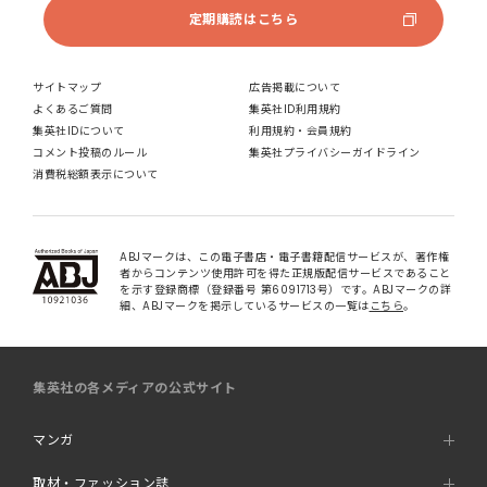
定期購読はこちら
サイトマップ
広告掲載について
よくあるご質問
集英社ID利用規約
集英社IDについて
利用規約・会員規約
コメント投稿のルール
集英社プライバシーガイドライン
消費税総額表示について
ABJマークは、この電子書店・電子書籍配信サービスが、著作権
者からコンテンツ使用許可を得た正規版配信サービスであること
を示す登録商標（登録番号 第6091713号）です。ABJマークの詳
細、ABJマークを掲示しているサービスの一覧は
こちら
。
集英社の各メディアの公式サイト
マンガ
取材・ファッション誌