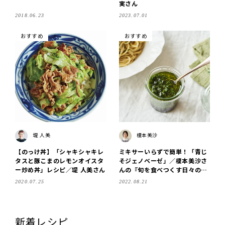
実さん
2018.06.23
2023.07.01
おすすめ
おすすめ
堤 人美
榎本美沙
【のっけ丼】「シャキシャキレ
ミキサーいらずで簡単！「青じ
タスと豚こまのレモンオイスタ
そジェノベーゼ」／榎本美沙さ
ー炒め丼」レシピ／堤 人美さん
んの『旬を食べつくす日々の食
卓』
2020.07.25
2022.08.21
新着レシピ