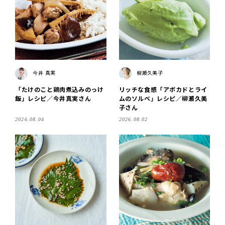
今井 真実
柳瀬久美子
「たけのこと鶏肉煮込みのっけ
リッチな食感「アボカドとライ
飯」レシピ／今井真実さん
ムのソルベ」レシピ／柳瀬久美
子さん
2026.08.04
2026.08.02