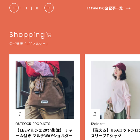
LEEwebの全記事一覧
1
|
10
Shopping
公式通販「LEEマルシェ」
1
2
OUTDOOR PRODUCTS
12closet
【LEEマルシェ20th別注】 チャ
【洗える】USAコットンロ
ーム付き マルチWAYショルダー
スリーブTシャツ