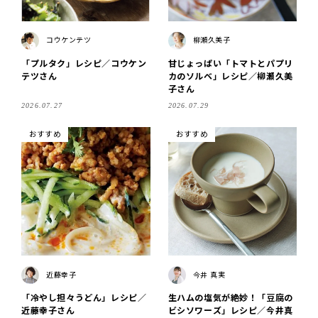
コウケンテツ
柳瀬久美子
「プルタク」レシピ／コウケン
甘じょっぱい「トマトとパプリ
テツさん
カのソルベ」レシピ／柳瀬久美
子さん
2026.07.27
2026.07.29
おすすめ
おすすめ
近藤幸子
今井 真実
「冷やし担々うどん」レシピ／
生ハムの塩気が絶妙！「豆腐の
近藤幸子さん
ビシソワーズ」レシピ／今井真