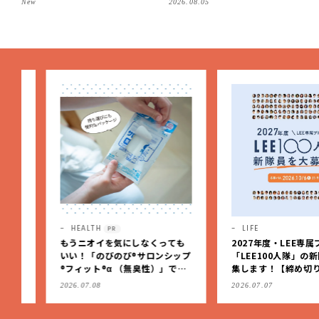
New
2026.08.05
HEALTH
LIFE
PR
もうニオイを気にしなくっても
2027年度・LEE専属ブロガ
いい！「のびのび®サロンシップ
「LEE100人隊」の新隊員
®フィット®α （無臭性）」で、
集します！【締め切り：10/
肩こりや足腰のダルさを出先で
（火）】
2026.07.08
2026.07.07
もケア