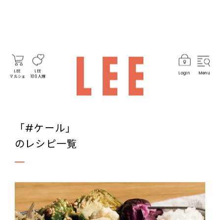
LEE
LEE
Login
Menu
マルシェ
100人隊
「#ケール」
のレシピ一覧