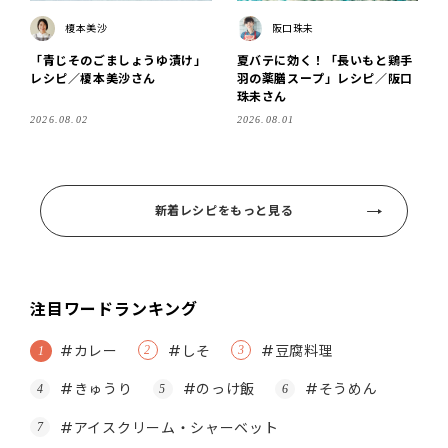
榎本美沙
阪口珠未
「青じそのごましょうゆ漬け」
夏バテに効く！「長いもと鶏手
レシピ／榎本美沙さん
羽の薬膳スープ」レシピ／阪口
珠未さん
2026.08.02
2026.08.01
新着レシピをもっと見る
注目ワードランキング
#カレー
#しそ
#豆腐料理
#きゅうり
#のっけ飯
#そうめん
#アイスクリーム・シャーベット