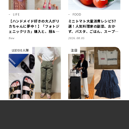
LIFE
FOOD
【ハンドメイド好きの大人がリ
ミニトマト大量消費レシピ57
カちゃんに夢中！】「フォトジ
選！人気料理家の副菜、おか
ェニックリカ」購入と、服＆ク
ず、パスタ、ごはん、スープま
ローゼットの手づくり実例をご
で【保存版】
New
2026.08.05
紹介【LEE100人隊・2026】
LEE100人隊
注目
FASHION
FASHION
【ビルケンシュトック】40代が
【2026上半期ベストバイ】ザ
「今年買ってよかったサンダ
ロウからワークマンまで！ファ
ル」3選！「フロリダ」「アリ
ッションアイテム3選/川口ゆか
ゾナ」の履き心地＆サイズ選び
り
2026.08.04
2026.08.05