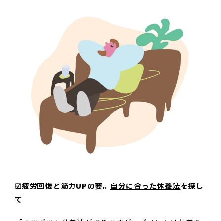
☑︎疲労回復と筋力UPの要。
自分に合った休養法
を探し
て