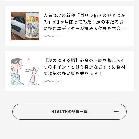
人気商品の新作「ゴリラ仙人のひとつか
み」を1ヶ月使ってみた！足の重だるさ
に悩むエディターが痛み＆効果を本音レ
ビュー
2026.07.30
【夏のゆる薬膳】心身の不調を整える4
つのポイントとは？身近なおすすめ食材
で湿気の多い夏を乗り切る！
2026.07.28
HEALTHの記事一覧