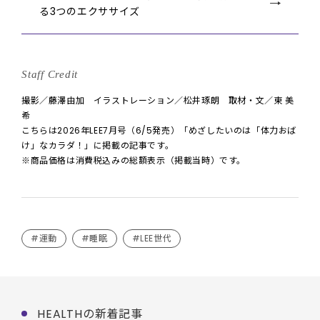
る3つのエクササイズ
Staff Credit
撮影／藤澤由加 イラストレーション／松井琢朗 取材・文／東 美
希
こちらは2026年LEE7月号（6/5発売）「めざしたいのは「体力おば
け」なカラダ！」に掲載の記事です。
※商品価格は消費税込みの総額表示（掲載当時）です。
#運動
#睡眠
#LEE世代
HEALTHの新着記事