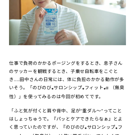
仕事で負荷のかかるポージングをするとき、息子さん
のサッカーを観戦するとき、子乗せ自転車をこぐと
き……田中さんの日常には、体に負担のかかる動作が多
いそう。「のびのび
サロンシップ
フィット
α （無臭
®
®
®
性）」を使ってみるのは今回が初めてです。
「ふと気が付くと肩や背中、足が“重ダル～”ってこと
はしょっちゅうで。『パッとケアできたらなぁ』とよ
く思っていたのですが、『のびのび
サロンシップ
フ
®
®