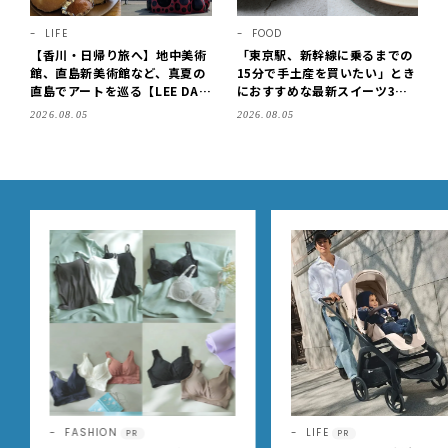
LIFE
FOOD
【香川・日帰り旅へ】地中美術
「東京駅、新幹線に乗るまでの
館、直島新美術館など、真夏の
15分で手土産を買いたい」とき
直島でアートを巡る【LEE DAY
におすすめな最新スイーツ3選
S club ミワコ】
【東京駅改札内・朝8時開店】
2026.08.05
2026.08.05
LIFE
HEALTH
PR
PR