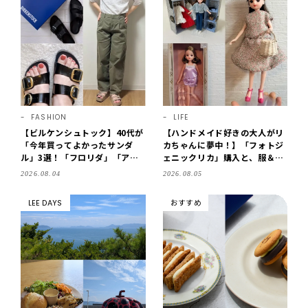
FASHION
LIFE
【ビルケンシュトック】40代が
【ハンドメイド好きの大人がリ
「今年買ってよかったサンダ
カちゃんに夢中！】「フォトジ
ル」3選！「フロリダ」「アリ
ェニックリカ」購入と、服＆ク
ゾナ」の履き心地＆サイズ選び
ローゼットの手づくり実例をご
2026.08.04
2026.08.05
もご紹介【LEE100人隊・202
紹介【LEE100人隊・2026】
6】
LEE DAYS
おすすめ