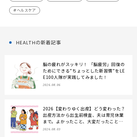
#ヘルスケア
HEALTHの新着記事
脳の疲れがスッキリ！ 「脳疲労」回復の
ためにできる”ちょっとした新習慣”をLE
E100人隊が実践してみました！
2026.08.06
2026【変わりゆく出産】どう変わった？
出産方法から出生前検査、夫は育児休業
まで。よかったこと、大変だったことを
聞きました！
2026.08.03