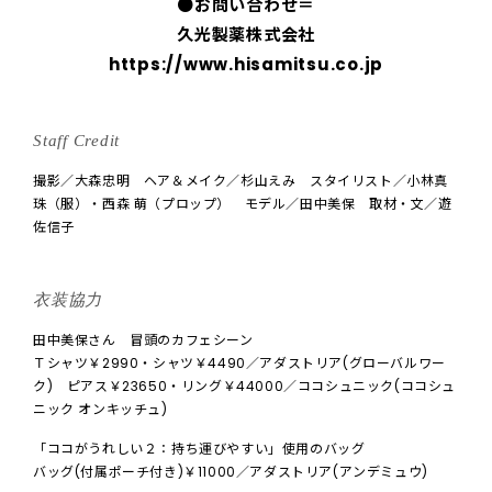
●
お問い合わせ＝
久光製薬株式会社
https://www.hisamitsu.co.jp
Staff Credit
撮影／大森忠明 ヘア＆メイク／杉山えみ スタイリスト／小林真
珠（服）・西森 萌（プロップ） モデル／田中美保 取材・文／遊
佐信子
衣装協力
田中美保さん 冒頭のカフェシーン
Ｔシャツ￥2990・シャツ￥4490／アダストリア(グローバルワー
ク) ピアス￥23650・リング￥44000／ココシュニック(ココシュ
ニック オンキッチュ)
「ココがうれしい２：持ち運びやすい」使用のバッグ
バッグ(付属ポーチ付き)￥11000／アダストリア(アンデミュウ)