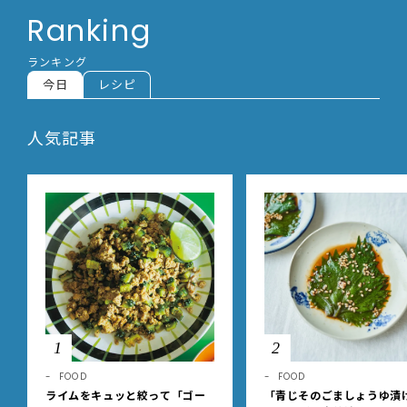
Ranking
ランキング
今日
レシピ
人気記事
1
2
FOOD
FOOD
ライムをキュッと絞って「ゴー
「青じそのごましょうゆ漬