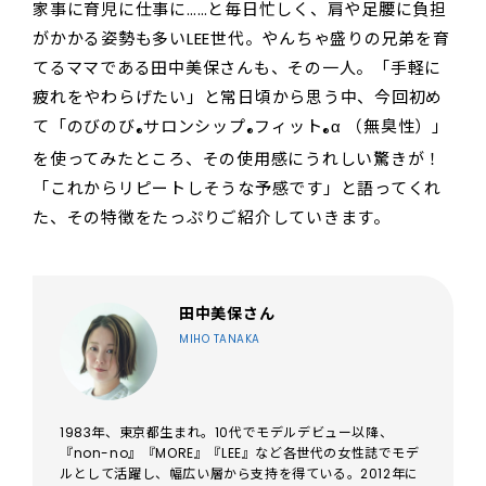
家事に育児に仕事に……と毎日忙しく、肩や足腰に負担
がかかる姿勢も多いLEE世代。やんちゃ盛りの兄弟を育
てるママである田中美保さんも、その一人。「手軽に
疲れをやわらげたい」と常日頃から思う中、今回初め
て「のびのび
サロンシップ
フィット
α （無臭性）」
®
®
®
を使ってみたところ、その使用感にうれしい驚きが！
「これからリピートしそうな予感です」と語ってくれ
た、その特徴をたっぷりご紹介していきます。
田中美保さん
MIHO TANAKA
1983年、東京都生まれ。10代でモデルデビュー以降、
『non-no』『MORE』『LEE』など各世代の女性誌でモデ
ルとして活躍し、幅広い層から支持を得ている。2012年に