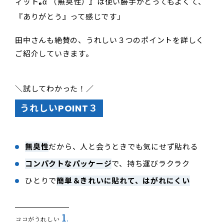
ィット
α （無臭性）』は使い勝手がとってもよくて、
®
『ありがとう』って感じです」
田中さんも絶賛の、うれしい３つのポイントを詳しく
ご紹介していきます。
＼試してわかった！／
うれしいPOINT３
無臭性
だから、人と会うときでも気にせず貼れる
コンパクトなパッケージ
で、持ち運びラクラク
ひとりで
簡単＆きれいに貼れて、はがれにくい
1
ココがうれしい
.