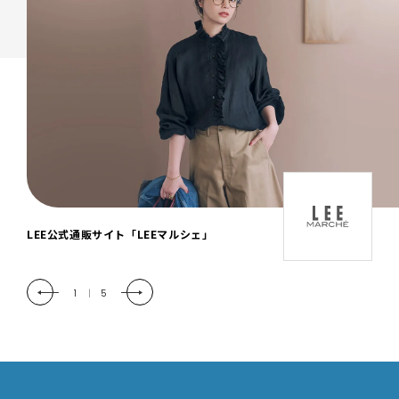
「LEE DAYS」本物志向にときめく。大人カ
ジュアル＆暮らしの雑貨
2
|
5