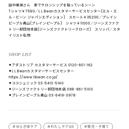
田中美保さん 家でサロンシップを貼っているシーン
Tシャツ￥7590／L.L.Beanカスタマーサービスセンター(エル・エ
ル・ビーン ジャパンエディション) スカート￥35200／プレイン
ピープル青山(プレインピープル) シャツ￥11000／ジーンズファク
トリー卸団地本店(ジーンズファクトリークローズ) スリッパ／スタ
イリスト私物
SHOP LIST
⚫︎アダストリア カスタマーサービス 0120･601･162
⚫︎L.L.Beanカスタマーサービスセンター
https://www.llbean.co.jp/
⚫︎ココシュニック 03･5413･5140
⚫︎ジーンズファクトリー卸団地本店 088･861･5100
⚫︎プレインピープル青山 03･6419･0978
#ゆらぎ体ケア
#わたしケアLEE
#育児・子育て