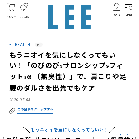
LEE
LEE
Login
Menu
マルシェ
100人隊
HEALTH
PR
もうニオイを気にしなくってもい
い！「のびのび
サロンシップ
フィ
®
®
ット
α （無臭性）」で、肩こりや足
®
腰のダルさを出先でもケア
2026.07.08
この記事をクリップする