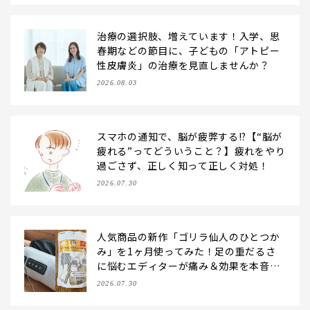
治療の選択肢、増えています！入学、思
春期などの節目に、子どもの「アトピー
性皮膚炎」の治療を見直しませんか？
2026.08.03
スマホの通知で、脳が疲弊する!?【“脳が
疲れる”ってどういうこと？】疲れをやり
過ごさず、正しく知って正しく対処！
2026.07.30
人気商品の新作「ゴリラ仙人のひとつか
み」を1ヶ月使ってみた！足の重だるさ
に悩むエディターが痛み＆効果を本音レ
ビュー
2026.07.30