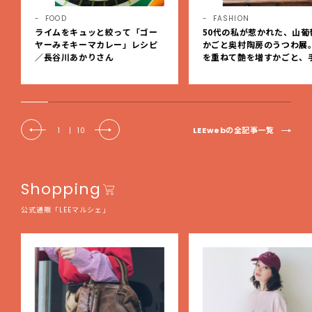
FOOD
FASHION
ライムをキュッと絞って「ゴー
50代の私が惹かれた、山葡
ヤーみそキーマカレー」レシピ
かごと奥村陶房のうつわ展
／長谷川あかりさん
を重ねて艶を増すかごと、
事の美しさに出会いました
EE DAYS club tanpopo
LEEwebの全記事一覧
1
|
10
Shopping
公式通販「LEEマルシェ」