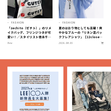
FASHION
FASHION
「zechito（ゼチト）」のリメ
夏のはおり物としても活躍！爽
イクバッグ、フリンジつきが可
やかなブルーの「リネン混バッ
愛い！／スタイリスト徳永千夏
クフレアシャツ」【12close
さん【おやこども名品】
t】
2026.08.05
New