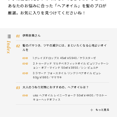
あなたのお悩みに合った「ヘアオイル」を髪のプロが
厳選。お気に入りを見つけてくださいね！
伊熊奈美さん
Index
髪のパサつき、ツヤの減少には、まといたくなる心地よいオイ
ルを
1.グレイズドロップス 45㎖￥5940／ケラスターゼ
2.トゥーグッド マルチベネフィットオイル ピュリフィケーシ
ョン・オブ・マインド 50㎖￥3850／シン ピュルテ
3.ラサーナ フォースタイル リンクリペアオイル ピュレ
60g￥1980／ヤマサキ
大人のうねり対策におすすめの、ヘアオイルは？
uka ヘアオイル レイニーウォーク 50㎖￥4400／ウカトー
キョーヘッドオフィス
もっと見る