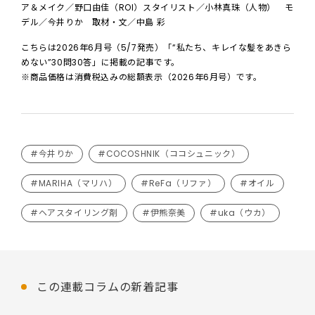
ア＆メイク／野口由佳（ROI）スタイリスト／小林真珠（人物） モ
デル／今井りか 取材・文／中島 彩
こちらは2026年6月号（5/7発売）「“私たち、キレイな髪をあきら
めない”30問30答」に掲載の記事です。
※商品価格は消費税込みの総額表示（2026年6月号）です。
#今井りか
#COCOSHNIK（ココシュニック）
#MARIHA（マリハ）
#ReFa（リファ）
#オイル
#ヘアスタイリング剤
#伊熊奈美
#uka（ウカ）
この連載コラムの新着記事