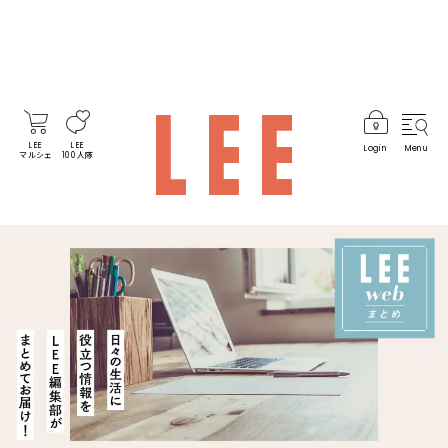
LEE
LEE
Login
Menu
マルシェ
100人隊