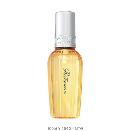
100㎖￥2640／MTG