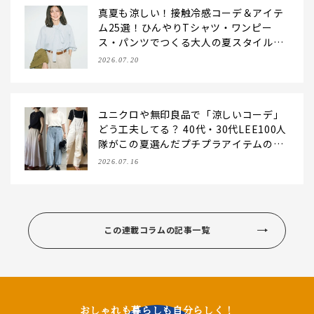
真夏も涼しい！接触冷感コーデ＆アイテ
ム25選！ひんやりTシャツ・ワンピー
ス・パンツでつくる大人の夏スタイル
【2026夏】
2026.07.20
ユニクロや無印良品で「涼しいコーデ」
どう工夫してる？ 40代・30代LEE100人
隊がこの夏選んだプチプラアイテムの着
こなし【2026】
2026.07.16
この連載コラムの記事一覧
おしゃれも暮らしも自分らしく！