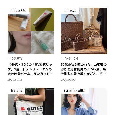
LEE100人隊
LEE DAYS
BEAUTY
FASHION
【40代・30代の「UV対策リッ
50代の私が惹かれた、山葡萄の
プ」3選！】メンソレータムの
かごと奥村陶房のうつわ展。時
唇色改善バーム、サンカットな
を重ねて艶を増すかごと、手仕
どを「夏の紫外線対策」に愛用
事の美しさに出会いました。
2026.08.06
2026.08.06
中です【LEE読者のイチ押しコ
【LEE DAYS club tanpopo】
スメ・2026】
おすすめ
LEEマルシェ限定