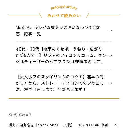
あわせて読みたい
“私たち、キレイな髪をあきらめない”30問30
答 記事一覧
40代・30代【梅雨のくせ毛・うねり・広がり
対策5人分！】リファのアイロン＆コーム、タン
グルティーザーのヘアブラシ…LEE読者のリアル
愛用品＆スタイリングを拝見♪【2026】
【大人ボブのスタイリングのコツ10】基本の乾
かし方から、ストレートアイロンでのツヤ出し
法、寝グセ直しまで、全部見せます！
Staff Credit
撮影／向山裕信（cheek one）（人物） KEVIN CHAN（物） ヘ