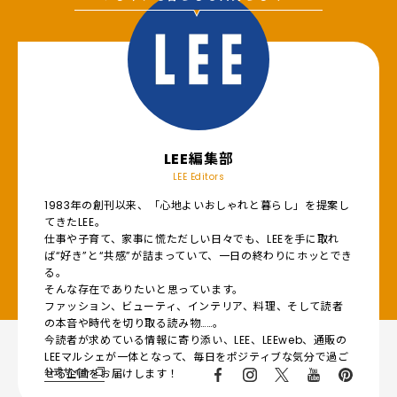
LEE編集部
LEE Editors
1983年の創刊以来、「心地よいおしゃれと暮らし」を提案し
てきたLEE。
仕事や子育て、家事に慌ただしい日々でも、LEEを手に取れ
ば“好き”と“共感”が詰まっていて、一日の終わりにホッとでき
る。
そんな存在でありたいと思っています。
ファッション、ビューティ、インテリア、料理、そして読者
の本音や時代を切り取る読み物……。
今読者が求めている情報に寄り添い、LEE、LEEweb、通販の
LEEマルシェが一体となって、毎日をポジティブな気分で過ご
公式サイト
せる企画をお届けします！