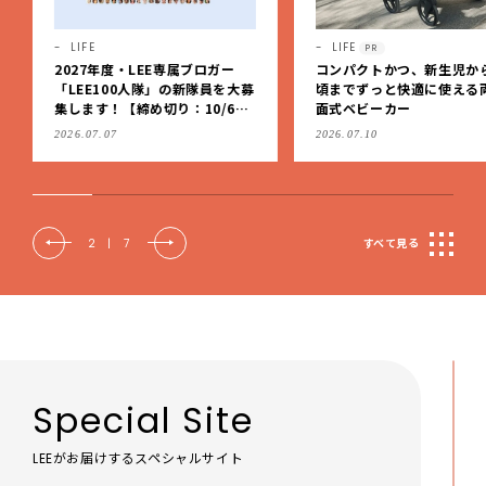
LIFE
FORTUNE
PR
コンパクトかつ、新生児から4歳
【2026年下半期占い 真木
頃までずっと快適に使える両対
さんの星占い】変化から定
面式ベビーカー
へ。星が、時代の節目を生
私たちを導く
2026.07.10
2026.06.12
2
|
7
すべて見る
Special Site
LEEがお届けするスペシャルサイト