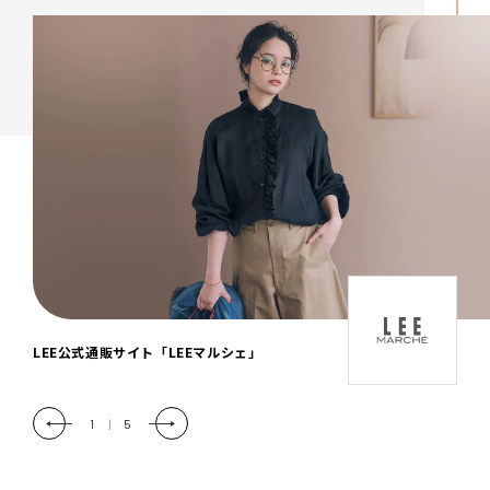
「LEE DAYS」本物志向にときめく。大人カ
ジュアル＆暮らしの雑貨
2
|
5