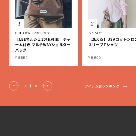
1
2
OUTDOOR PRODUCTS
12closet
【LEEマルシェ20th別注】 チャ
【洗える】USAコットンロ
ーム付き マルチWAYショルダー
スリーブTシャツ
バッグ
¥ 11,550
¥ 5,500
アイテム別ランキング
1
|
10
LEEweb TOPページ