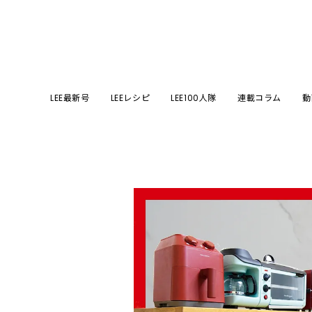
LEE最新号
LEEレシピ
LEE100人隊
連載コラム
動