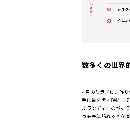
Index
元ネク
今年の
数多くの世界
4月のミラノは、湿
手に街を歩く時間こ
ルランディ」のギャ
身も毎年訪れるのを