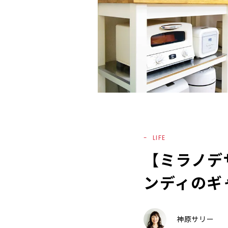
LIFE
【ミラノデ
ンディのギ
神原サリー