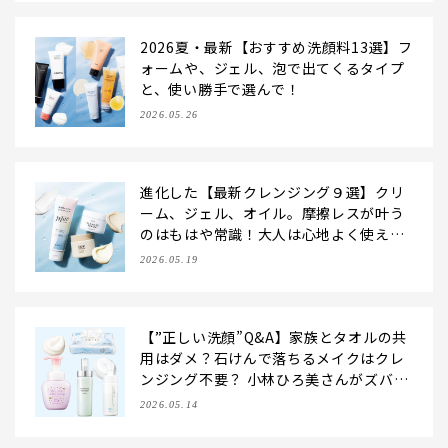
2026夏・最新【おすすめ洗顔料13選】フ
ォームや、ジェル、泡で出てくるタイプ
と、使い勝手で選んで！
2026.05.26
進化した【最新クレンジング９選】クリ
ーム、ジェル、オイル。摩擦レスが叶う
のはもはや常識！大人は心地よく使える
好みで選んで
2026.05.19
【”正しい洗顔”Q&A】家族とタオルの共
用はダメ？石けんで落ちるメイクはクレ
ンジング不要？ 小林ひろ美さんがズバリ
回答！
2026.05.14