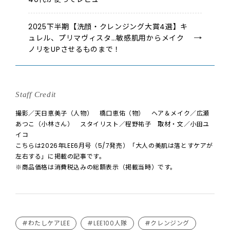
2025下半期【洗顔・クレンジング大賞4選】キ
ュレル、プリマヴィスタ…敏感肌用からメイク
ノリをUPさせるものまで！
Staff Credit
撮影／天日恵美子（人物） 橋口恵佑（物） ヘア＆メイク／広瀬
あつこ（小林さん） スタイリスト／程野祐子 取材・文／小田ユ
イコ
こちらは2026年LEE6月号（5/7発売）「大人の美肌は落とすケアが
左右する」に掲載の記事です。
※商品価格は消費税込みの総額表示（掲載当時）です。
#わたしケアLEE
#LEE100人隊
#クレンジング