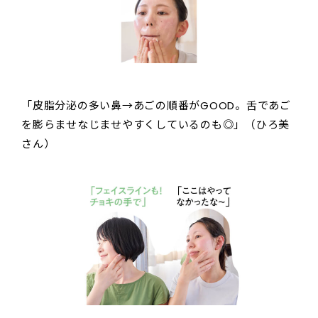
「皮脂分泌の多い鼻→あごの順番がGOOD。舌であご
を膨らませなじませやすくしているのも◎」（ひろ美
さん）