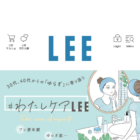
LEE
LEE
Login
Menu
マルシェ
100人隊