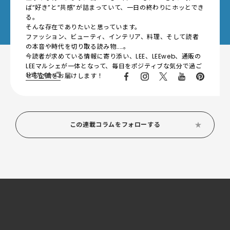
ば“好き”と“共感”が詰まっていて、一日の終わりにホッとでき
る。
そんな存在でありたいと思っています。
ファッション、ビューティ、インテリア、料理、そして読者
の本音や時代を切り取る読み物……。
今読者が求めている情報に寄り添い、LEE、LEEweb、通販の
LEEマルシェが一体となって、毎日をポジティブな気分で過ご
公式サイト
せる企画をお届けします！
この連載コラムをフォローする
この記事へのコメント
( 0 )
ログイン