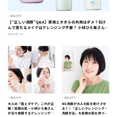
BEAUTY
【”正しい洗顔”Q&A】家族とタオルの共用はダメ？石け
んで落ちるメイクはクレンジング不要？ 小林ひろ美さんが
ズバリ回答！
2026.05.14
BEAUTY
BEAUTY
大人の「落とすケア」これが正
NG洗顔が大人の肌を老けさせ
解！奇跡の肌・小林ひろ美さん
る？！「正しいクレンジング・
が日々実践するクレンジングと
洗顔方法」を奇跡の肌を持つ小