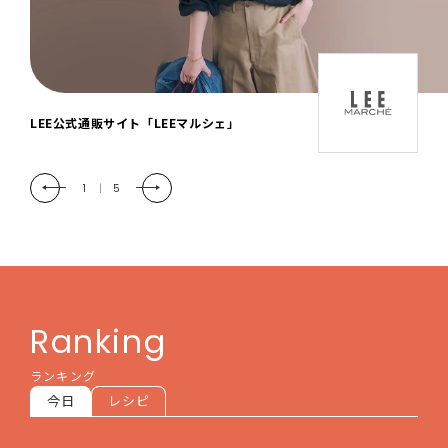
「LEE DAYS」本物志向にときめく。大人カ
ジュアル＆暮らしの雑貨
2
|
5
Ranking
ランキング
今日
レシピ