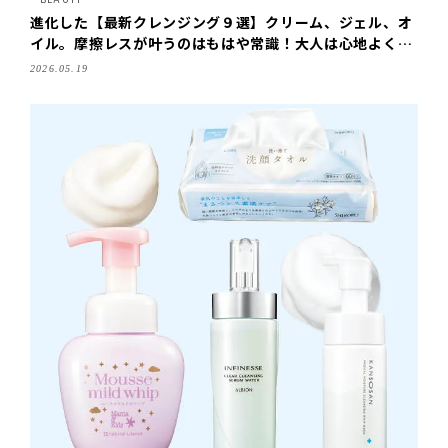
進化した【最新クレンジング９選】クリーム、ジェル、オ
イル。摩擦レスが叶うのはもはや常識！大人は心地よく使
える好みで選んで
2026.05.19