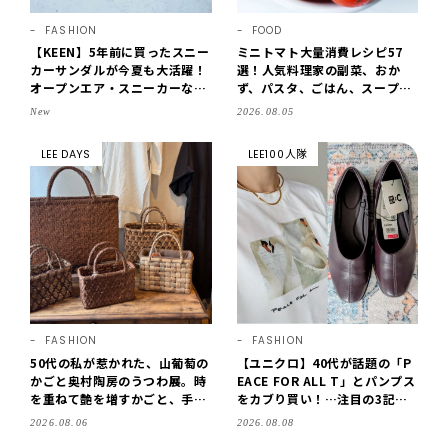
FASHION
FOOD
【KEEN】5年前に買ったスニー
ミニトマト大量消費レシピ57
カーサンダルが今夏も大活躍！
選！人気料理家の副菜、おか
オープンエア・スニーカーなら
ず、パスタ、ごはん、スープま
涼しくて歩きやすい【LEE編集
で【保存版】
New
2026.08.05
部の「お気に入り、語らせ
て！」#71】
LEE DAYS
LEE100人隊
FASHION
FASHION
50代の私が惹かれた、山葡萄の
【ユニクロ】40代が話題の「P
かごと奥村陶房のうつわ展。時
EACE FOR ALL T」とパンプス
を重ねて艶を増すかごと、手仕
をカブり買い！…注目の3記事
事の美しさに出会いました。
をチェック♪【LEE100人隊・2
2026.08.06
2026.08.08
【LEE DAYS club tanpopo】
026】