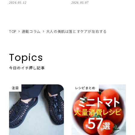
洗顔を大公開
林ひろ美さんがレッスン！
2026.05.12
2026.05.07
TOP
連載コラム
大人の美肌は落とすケアが左右する
Topics
今日のイチ押し記事
注目
レシピまとめ