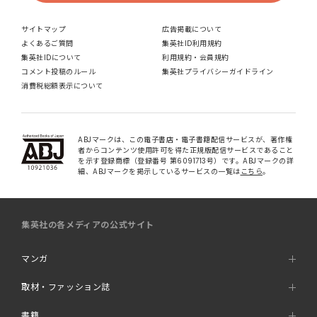
サイトマップ
広告掲載について
よくあるご質問
集英社ID利用規約
集英社IDについて
利用規約・会員規約
コメント投稿のルール
集英社プライバシーガイドライン
消費税総額表示について
ABJマークは、この電子書店・電子書籍配信サービスが、著作権
者からコンテンツ使用許可を得た正規版配信サービスであること
を示す登録商標（登録番号 第6091713号）です。ABJマークの詳
細、ABJマークを掲示しているサービスの一覧は
こちら
。
集英社の各メディアの公式サイト
マンガ
取材・ファッション誌
書籍