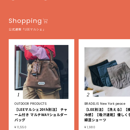
Shopping
公式通販「LEEマルシェ」
1
2
OUTDOOR PRODUCTS
BRADELIS New York peace
【LEEマルシェ20th別注】 チャ
【LEE別注】【洗える】【
ーム付き マルチWAYショルダー
冷感】【吸汗速乾】優しく
バッグ
綿混ショーツ
¥ 11,550
¥ 1,980