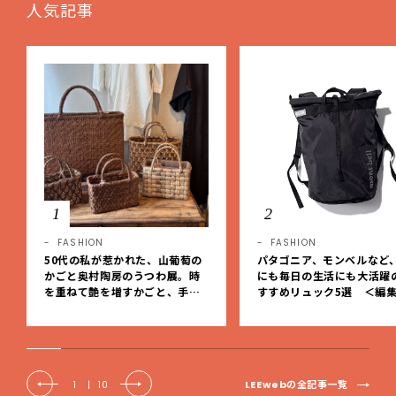
人気記事
1
2
FASHION
FASHION
50代の私が惹かれた、山葡萄の
パタゴニア、モンベルなど
かごと奥村陶房のうつわ展。時
にも毎日の生活にも大活躍
を重ねて艶を増すかごと、手仕
すすめリュック5選 ＜編
事の美しさに出会いました。【L
レクト＞【LEEマルシェ】
EE DAYS club tanpopo】
LEEwebの全記事一覧
1
|
10