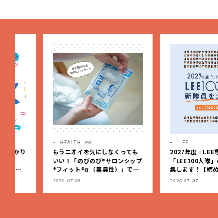
HEALTH
LIFE
PR
もうニオイを気にしなくっても
2027年度・LEE専属ブロガ
いい！「のびのび®サロンシップ
「LEE100人隊」の新隊員
®フィット®α （無臭性）」で、
集します！【締め切り：10/
肩こりや足腰のダルさを出先で
（火）】
2026.07.08
2026.07.07
もケア