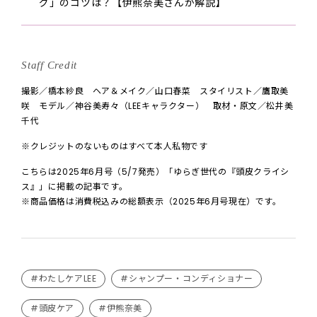
グ」のコツは？【伊熊奈美さんが解説】
Staff Credit
撮影／橋本紗良 ヘア＆メイク／山口春菜 スタイリスト／鷹取美
咲 モデル／神谷美寿々（LEEキャラクター） 取材・原文／松井美
千代
※クレジットのないものはすべて本人私物です
こちらは2025年6月号（5/7発売）「ゆらぎ世代の『頭皮クライシ
ス』」に掲載の記事です。
※商品価格は消費税込みの総額表示（2025年6月号現在）です。
#わたしケアLEE
#シャンプー・コンディショナー
#頭皮ケア
#伊熊奈美