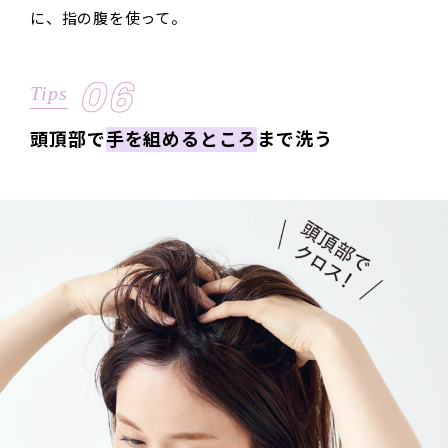
に、指の腹を使って。
06
Tips
頭頂部で
手を組めるところ
まで洗う