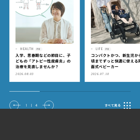
LIFE
FASHION
PR
PR
コンパクトかつ、新生児から4歳
シーンに合わせて賢く使い
頃までずっと快適に使える両対
け！暑い夏こそ！ 予定あり
面式ベビーカー
考える「ブラデリスニュー
ク」の快適ブラジャー
2026.07.10
2026.07.07
2
|
4
すべて見る