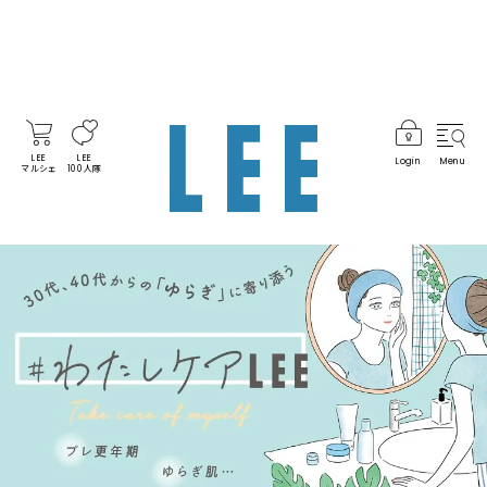
LEE
LEE
Login
Menu
マルシェ
100人隊