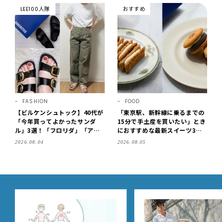
LEE100人隊
おすすめ
FASHION
FOOD
【ビルケンシュトック】40代が
「東京駅、新幹線に乗るまでの
「今年買ってよかったサンダ
15分で手土産を買いたい」とき
ル」3選！「フロリダ」「アリ
におすすめな最新スイーツ3選
ゾナ」の履き心地＆サイズ選び
【東京駅改札内・朝8時開店】
2026.08.04
2026.08.05
もご紹介【LEE100人隊・202
6】