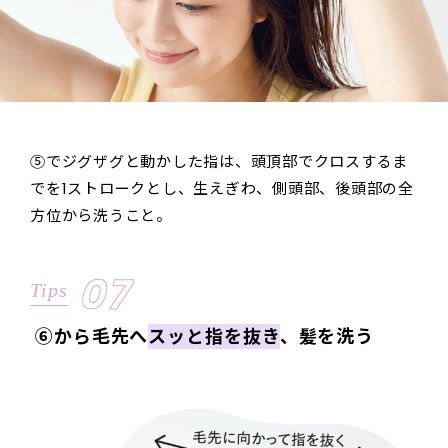
⑤でジグザグと動かした指は、頭頂部でクロスするま
でを1ストロークとし、生えぎわ、側頭部、後頭部の全
方位から洗うこと。
07
Tips
⑥から毛先へ
スッと指を抜き
、髪を洗う