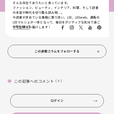
そんな存在でありたいと思っています。
ファッション、ビューティ、インテリア、料理、そして読者
の本音や時代を切り取る読み物……。
今読者が求めている情報に寄り添い、LEE、LEEweb、通販の
LEEマルシェが一体となって、毎日をポジティブな気分で過ご
公式サイト
せる企画をお届けします！
この連載コラムをフォローする
この記事へのコメント
( 0 )
ログイン