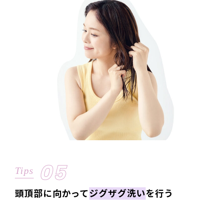
05
Tips
頭頂部に向かって
ジグザグ洗い
を行う