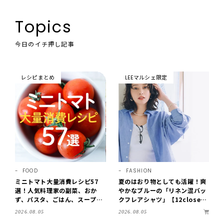
Topics
今日のイチ押し記事
レシピまとめ
LEEマルシェ限定
FOOD
FASHION
ミニトマト大量消費レシピ57
夏のはおり物としても活躍！爽
選！人気料理家の副菜、おか
やかなブルーの「リネン混バッ
ず、パスタ、ごはん、スープま
クフレアシャツ」【12close
で【保存版】
t】
2026.08.05
2026.08.05