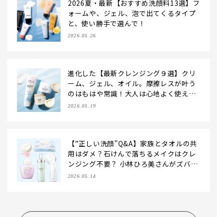
2026夏・最新【おすすめ洗顔料13選】フ
ォームや、ジェル、泡で出てくるタイプ
と、使い勝手で選んで！
2026.05.26
進化した【最新クレンジング９選】クリ
ーム、ジェル、オイル。摩擦レスが叶う
のはもはや常識！大人は心地よく使える
好みで選んで
2026.05.19
【”正しい洗顔”Q&A】家族とタオルの共
用はダメ？石けんで落ちるメイクはクレ
ンジング不要？ 小林ひろ美さんがズバリ
回答！
2026.05.14