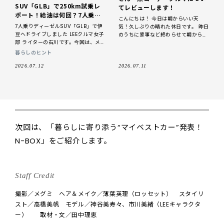
SUV「GLB」で250km試乗レ
てレビューします！
ポート！給油は何回？7人乗れ
こんにちは！ 今日は朝からいい天
る？運転のしやすさや乗り心地
7人乗りディーゼルSUV「GLB」で伊
気！久しぶりの晴れた休日です。 昨日
も詳細レビュー
豆へドライブしました LEEクルマ女子
のうちに家事など終わらせて朝からの
部 ライターの石川です。今回は、メル
んびり過ごしています。 そんな私の今
セデス・ベンツの人気SUV「GLB」
日のおうち時間のお供はブルーの表紙
暮らしのヒント
（ディーゼルエンジン車）に乗って、
と上戸彩
東京から伊
2026.07.12
2026.07.11
次回は、「暮らしに寄り添う“マイベストカー”発表！
N-BOX」をご紹介します。
Staff Credit
撮影／メグミ ヘア＆メイク／薄葉英理（ロッセット） スタイリ
スト／高橋美帆 モデル／神谷美寿々、市川美緒（LEEキャラクタ
ー） 取材・文／田中理恵