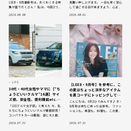
LEE8・9月最新号は、わくわくする特
見舞い申し上げます。 一日も早く安心
集が盛りだくさん！ 私は、今回2つの
して過ごせる日が来ますよう、心より
特集に出させていただいておりまし
お祈りしております。 No.059サンで
2026.08.08
2026.08.01
て…。そのうちの1つP150〜『今、私
す。 LEE8.9月合併号LEEクル
たちに“
LIFE
【LEE8・9月号】を参考に、こ
30代・40代女性やママに【”ち
の夏はちょっと派手なアイテム
ょうどいいクルマ”16選】サイ
を黒コーデにトッピングしてい
ズ感、安全性、便利機能etc.
ます！
こんにちは、082ひでみんです♪ 8・
LEEクルマ女子部が徹底研究｜
「LEEクルマ女子部」と考えた 今、私
9月号は待ちに待った合併号。 ファッ
2026
たちにちょうどいいクルマ徹底研究！
ションも、美容も、料理も、この夏を
コンパクトカーは窮屈、逆に大人数乗
心地よく過ごすためのヒントがぎゅっ
れる車は大きくて運転しづらい……とい
と詰まった一冊でしたよ〜！ 今回
2026.07.31
2026.07.31
った両極端なクルマ選びはひと昔
も、誌