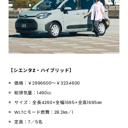
【シエンタZ・ハイブリッド】
価格：￥2996600〜￥3234600
総排気量：1490㏄
サイズ：全長4260×全幅1695×全高1695㎜
WLTCモード燃費：28.2㎞／ℓ
定員：7／5名