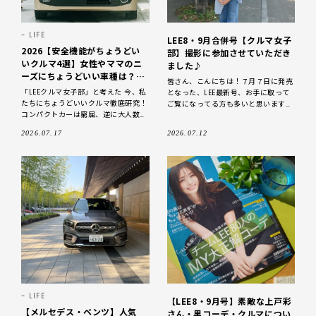
LIFE
LEE8・9月合併号【クルマ女子
2026【安全機能がちょうどい
部】撮影に参加させていただき
いクルマ4選】女性やママのニ
ました♪
ーズにちょうどいい車種は？
皆さん、こんにちは！７月７日に発売
LEEクルマ女子部が探ります！
「LEEクルマ女子部」と考えた 今、私
となった、LEE最新号、お手に取って
たちにちょうどいいクルマ徹底研究！
ご覧になってる方も多いと思います✨
コンパクトカーは窮屈、逆に大人数乗
100人隊の皆さんのスナップを拝見し
れる車は大きくて運転しづらい……とい
あぁ、同期が載ってる♡神奈川会でお
2026.07.17
2026.07.12
った両極端なクルマ選びはひと昔
LIFE
【LEE8・9月号】素敵な上戸彩
【メルセデス・ベンツ】人気
さん・黒コーデ・クルマについ