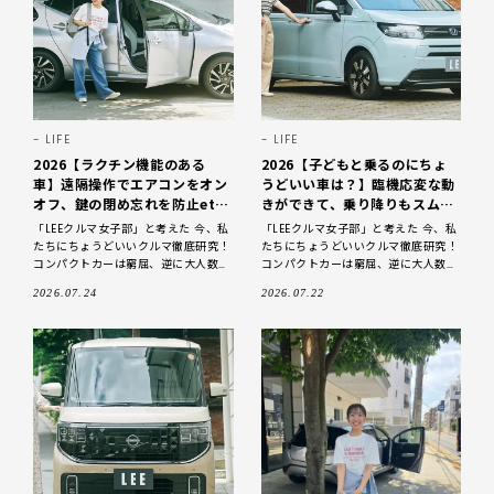
LIFE
LIFE
2026【ラクチン機能のある
2026【子どもと乗るのにちょ
車】遠隔操作でエアコンをオン
うどいい車は？】臨機応変な動
オフ、鍵の閉め忘れを防止etc.
きができて、乗り降りもスムー
子育て世代のニーズにこたえる
ズ！LEEクルマ女子部が実際に
「LEEクルマ女子部」と考えた 今、私
「LEEクルマ女子部」と考えた 今、私
クルマを徹底研究！
試乗して徹底研究
たちにちょうどいいクルマ徹底研究！
たちにちょうどいいクルマ徹底研究！
コンパクトカーは窮屈、逆に大人数乗
コンパクトカーは窮屈、逆に大人数乗
れる車は大きくて運転しづらい……とい
れる車は大きくて運転しづらい……とい
2026.07.24
2026.07.22
った両極端なクルマ選びはひと昔
った両極端なクルマ選びはひと昔