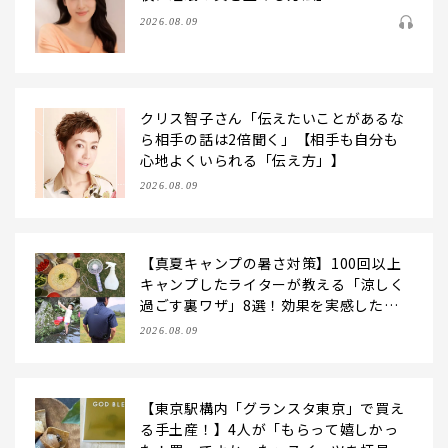
2026.08.09
クリス智子さん「伝えたいことがあるな
ら相手の話は2倍聞く」【相手も自分も
心地よくいられる「伝え方」】
2026.08.09
【真夏キャンプの暑さ対策】100回以上
キャンプしたライターが教える「涼しく
過ごす裏ワザ」8選！効果を実感したア
イデアだけを伝授
2026.08.09
【東京駅構内「グランスタ東京」で買え
る手土産！】4人が「もらって嬉しかっ