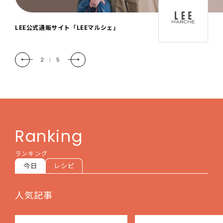
「LEE DAYS」本物志向にときめく。大人カ
ジュアル＆暮らしの雑貨
2
|
5
Ranking
ランキング
今日
レシピ
人気記事