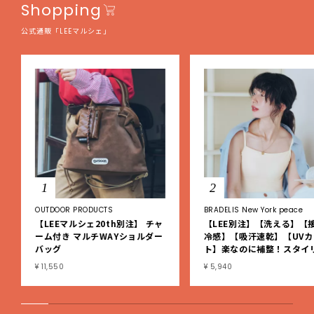
Shopping
公式通販「LEEマルシェ」
1
2
OUTDOOR PRODUCTS
BRADELIS New York peace
【LEEマルシェ20th別注】 チャ
【LEE別注】【洗える】【
ーム付き マルチWAYショルダー
冷感】【吸汗速乾】【UVカ
バッグ
ト】楽なのに補整！スタイ
シュ綿混ブラキャミ
¥ 11,550
¥ 5,940