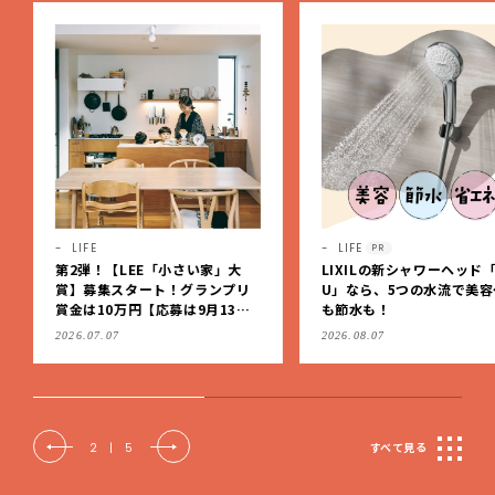
LIFE
LIFE
PR
第2弾！【LEE「小さい家」大
LIXILの新シャワーヘッド「
賞】募集スタート！グランプリ
U」なら、5つの水流で美容
賞金は10万円【応募は9月13日
も節水も！
（日）まで】
2026.07.07
2026.08.07
2
|
5
すべて見る