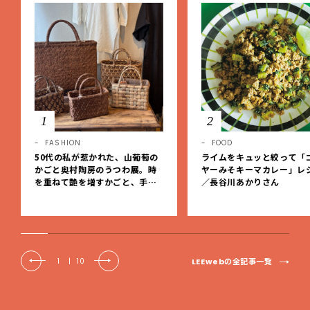
1
2
FASHION
FOOD
50代の私が惹かれた、山葡萄の
ライムをキュッと絞って「
かごと奥村陶房のうつわ展。時
ヤーみそキーマカレー」レ
を重ねて艶を増すかごと、手仕
／長谷川あかりさん
事の美しさに出会いました。【L
EE DAYS club tanpopo】
LEEwebの全記事一覧
1
|
10