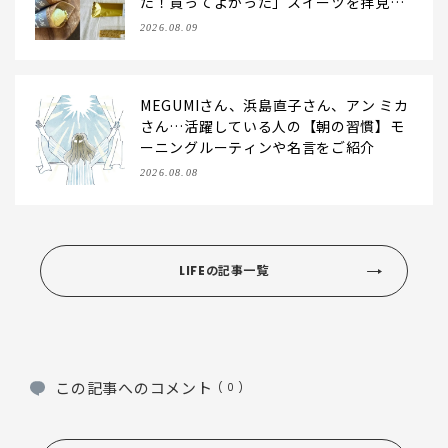
た！買ってよかった」スイーツを拝見♪
GOD BLESS BUTTERのバター菓子、SO
2026.08.09
BAPのミニクレープ…etc.【2026】
MEGUMIさん、浜島直子さん、アン ミカ
さん…活躍している人の【朝の習慣】モ
ーニングルーティンや名言をご紹介
2026.08.08
LIFEの記事一覧
この記事へのコメント
( 0 )