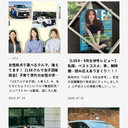
LIFE
【LEE8・9月合併号レビュー】
女性視点で選べるクルマ、増え
私服、ベストコスメ、車、朝時
てます！【LEEクルマ女子部座
間…読み応えありまくり！！！
談会】子育て世代の女性が求め
発売中の「LEE8・9月合併号」。安定
ている自動車の条件とは？
「LEEクルマ女子部」と考えた 今、私
の定期購読で発売日にゲットしました
たちにちょうどいいクルマ徹底研究！
♪ 上戸彩さんの表紙が眩しい…。いつ
コンパクトカーは窮屈、逆に大人数乗
までも美しく、可愛らしさもある上戸
れる車は大きくて運転しづらい……とい
彩さま！！！ずっと憧れです♡子育て
2026.07.29
2026.07.25
った両極端なクルマ選びはひと昔
に関する