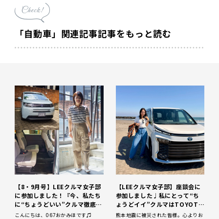
Check!
「自動車」関連記事記事をもっと読む
【8・9月号】LEEクルマ女子部
【LEEクルマ女子部】座談会に
に参加しました！『今、私たち
参加しました♩私にとって“ち
に“ちょうどいい”クルマ徹底研
ょうどイイ”クルマはTOYOTA
究』
のヴォクシーです。
こんにちは、067おかみほです♫
熊本地震に被災された皆様。心よりお