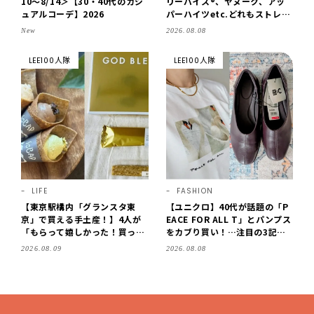
10～8/14＞【30・40代のカジ
リーバイス®、ヤヌーク、アッ
ュアルコーデ】2026
パーハイツetc.どれもストレス
フリーなはき心地！
New
2026.08.08
LEE100人隊
LEE100人隊
LIFE
FASHION
【東京駅構内「グランスタ東
【ユニクロ】40代が話題の「P
京」で買える手土産！】4人が
EACE FOR ALL T」とパンプス
「もらって嬉しかった！買って
をカブり買い！…注目の3記事
よかった」スイーツを拝見♪G
をチェック♪【LEE100人隊・2
2026.08.09
2026.08.08
OD BLESS BUTTERのバター
026】
菓子、SOBAPのミニクレー
プ…etc.【2026】