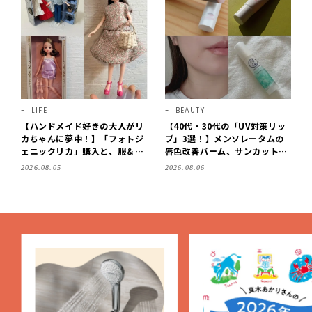
LIFE
BEAUTY
【ハンドメイド好きの大人がリ
【40代・30代の「UV対策リッ
カちゃんに夢中！】「フォトジ
プ」3選！】メンソレータムの
ェニックリカ」購入と、服＆ク
唇色改善バーム、サンカットな
ローゼットの手づくり実例をご
どを「夏の紫外線対策」に愛用
2026.08.05
2026.08.06
紹介【LEE100人隊・2026】
中です【LEE読者のイチ押しコ
スメ・2026】