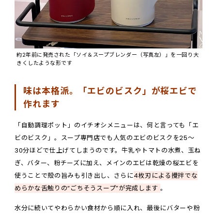
約2年前に発売された「ソイ＆スープブレンダー（写真左）」を一回り大
きくしたような形です
味は本格派。「エビのビスク」が桜エビで
作れます
「自動調理ポット」のイチオシメニューは、何と言っても「エ
ビのビスク」。スープ専門店でも人気のエビのビスクを25～
30分ほどで仕上げてしまうのです。牛乳やトマトの水煮、玉ね
ぎ、バター、粉チーズに加え、メインのエビは乾燥の桜エビを
使うことで殻の旨みも引き出し、さらに
4枚刃による攪拌でな
めらかな舌触りの“ごちそうスープ”が完成します
。
水分に続いてやわらかい食材から順に入れ、最後にバターや粉