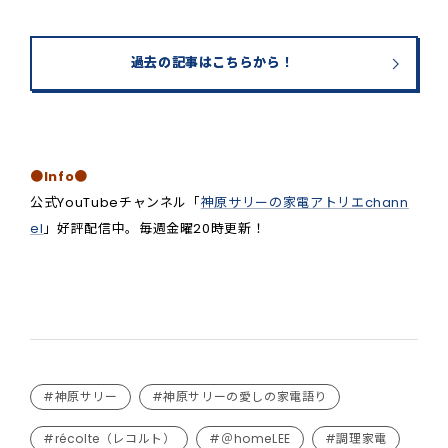
過去の記事はこちらから！
●Info●
公式YouTubeチャンネル「
神原サリーの家電アトリエchann
el
」好評配信中。毎週金曜20時更新！
#神原サリー
#神原サリーの愛しの家電語り
#récolte（レコルト）
#＠homeLEE
#調理家電