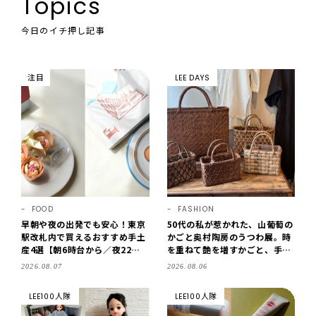
Topics
今日のイチ押し記事
注目
LEE DAYS
FOOD
FASHION
早朝や夜の出発でも安心！東京
50代の私が惹かれた、山葡萄の
駅改札内で買えるおすすめ手土
かごと奥村陶房のうつわ展。時
産4選【朝6時台から／夜22時
を重ねて艶を増すかごと、手仕
まで営業】
事の美しさに出会いました。
2026.08.07
2026.08.06
【LEE DAYS club tanpopo】
LEE100人隊
LEE100人隊