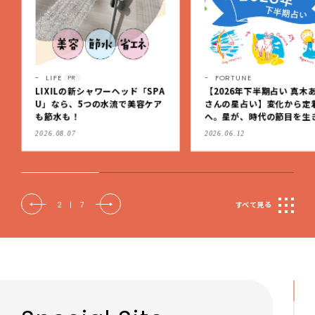
LIFE
FORTUNE
PR
LIXILの新シャワーヘッド「SPA
【2026年下半期占い 真木
U」なら、5つの水流で美容ケア
さんの星占い】変化から定
も節水も！
へ。星が、時代の節目を生
私たちを導く
2026.08.07
2026.06.12
2
|
7
すべて見る