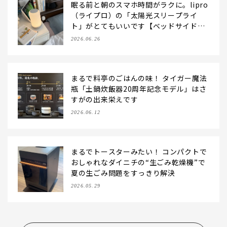
眠る前と朝のスマホ時間がラクに。lipro
（ライプロ）の「太陽光スリープライ
ト」がとてもいいです【ベッドサイドラ
イト】
2026.06.26
まるで料亭のごはんの味！ タイガー魔法
瓶「土鍋炊飯器20周年記念モデル」はさ
すがの出来栄えです
2026.06.12
まるでトースターみたい！ コンパクトで
おしゃれなダイニチの“生ごみ乾燥機”で
夏の生ごみ問題をすっきり解決
2026.05.29