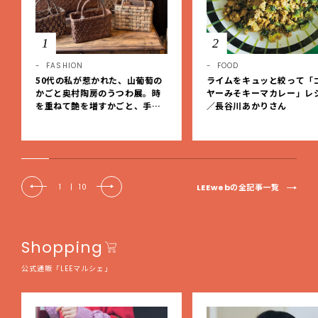
1
2
FASHION
FOOD
50代の私が惹かれた、山葡萄の
ライムをキュッと絞って「
かごと奥村陶房のうつわ展。時
ヤーみそキーマカレー」レ
を重ねて艶を増すかごと、手仕
／長谷川あかりさん
事の美しさに出会いました。【L
EE DAYS club tanpopo】
LEEwebの全記事一覧
1
|
10
Shopping
公式通販「LEEマルシェ」