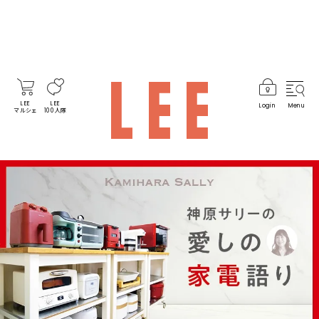
LEE
LEE
Login
Menu
マルシェ
100人隊