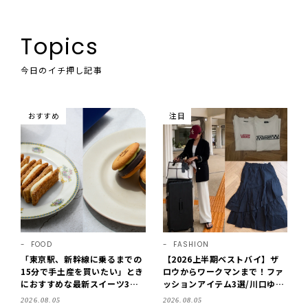
Topics
今日のイチ押し記事
おすすめ
注目
FOOD
FASHION
「東京駅、新幹線に乗るまでの
【2026上半期ベストバイ】ザ
15分で手土産を買いたい」とき
ロウからワークマンまで！ファ
におすすめな最新スイーツ3選
ッションアイテム3選/川口ゆか
【東京駅改札内・朝8時開店】
り
2026.08.05
2026.08.05