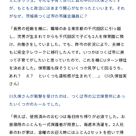
えにダッシュ。そんな子育て世代ど真ん中の川久保さんです
が、もともと政治にはあまり関心がなかったといいます。それ
がなぜ、茨城県つくば市の市議会議員に？
「長男の妊娠を機に、職場のある東京都の千代田区に引っ越
し、次男が生まれてからも千代田区で子ども2人を保育園に預
け、共働きをしていました。でも、昨今の状況により、夫婦と
もに完全テレワークに移行したんです。いつかはつくば市に戻
って子育てがしたいと思っていたので、これを機にUターン移住
を決めました。保育園も探そうといくつか見学して回るうち、
あれ？ え？ といくつも違和感が生まれて……」（川久保皆実
さん）
川久保さんが衝撃を受けたのは、つくば市の公立保育所にあっ
たいくつかのルールでした。
「例えば、使用済みのおむつは毎日持ち帰りが必須でした。お
昼寝用のふとんも一式保護者が用意し、毎週末洗濯を。2人兄
弟のわが家は、金曜のお迎え時にはふとん2セットを担いで帰