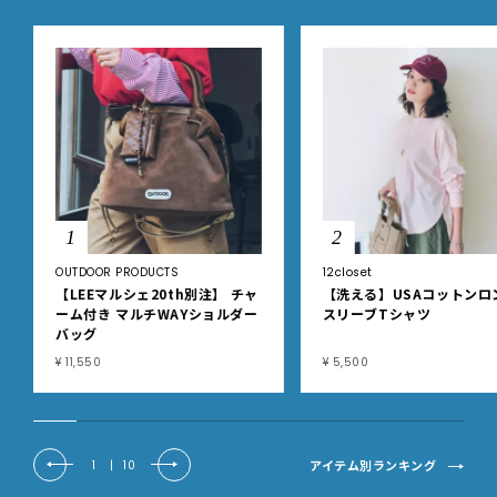
1
2
OUTDOOR PRODUCTS
12closet
【LEEマルシェ20th別注】 チャ
【洗える】USAコットンロ
ーム付き マルチWAYショルダー
スリーブTシャツ
バッグ
¥ 11,550
¥ 5,500
アイテム別ランキング
1
|
10