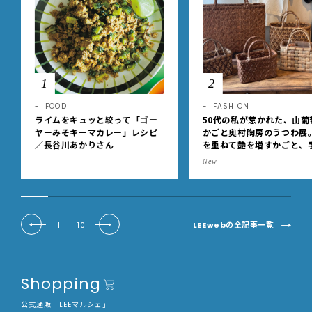
1
2
FOOD
FASHION
ライムをキュッと絞って「ゴー
50代の私が惹かれた、山葡
ヤーみそキーマカレー」レシピ
かごと奥村陶房のうつわ展
／長谷川あかりさん
を重ねて艶を増すかごと、
事の美しさに出会いました
New
EE DAYS club tanpopo
LEEwebの全記事一覧
1
|
10
Shopping
公式通販「LEEマルシェ」