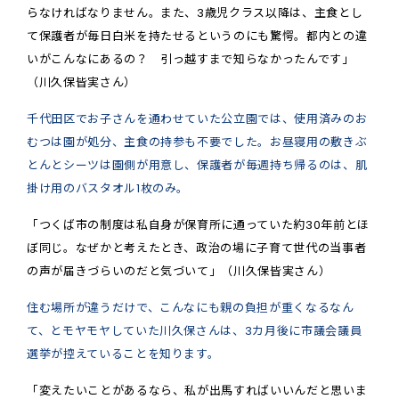
らなければなりません。また、3歳児クラス以降は、主食とし
て保護者が毎日白米を持たせるというのにも驚愕。都内との違
いがこんなにあるの？ 引っ越すまで知らなかったんです」
（川久保皆実さん）
千代田区でお子さんを通わせていた公立園では、使用済みのお
むつは園が処分、主食の持参も不要でした。お昼寝用の敷きぶ
とんとシーツは園側が用意し、保護者が毎週持ち帰るのは、肌
掛け用のバスタオル1枚のみ。
「つくば市の制度は私自身が保育所に通っていた約30年前とほ
ぼ同じ。なぜかと考えたとき、政治の場に子育て世代の当事者
の声が届きづらいのだと気づいて」（川久保皆実さん）
住む場所が違うだけで、こんなにも親の負担が重くなるなん
て、とモヤモヤしていた川久保さんは、3カ月後に市議会議員
選挙が控えていることを知ります。
「変えたいことがあるなら、私が出馬すればいいんだと思いま