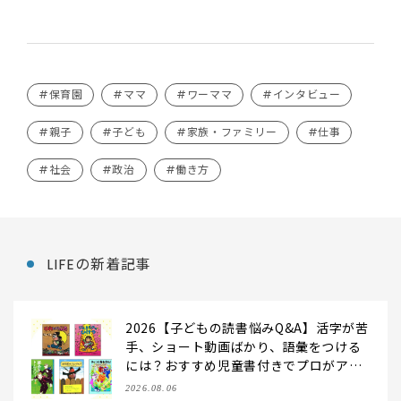
#保育園
#ママ
#ワーママ
#インタビュー
#親子
#子ども
#家族・ファミリー
#仕事
#社会
#政治
#働き方
LIFEの新着記事
2026【子どもの読書悩みQ&A】活字が苦
手、ショート動画ばかり、語彙をつける
には？おすすめ児童書付きでプロがアン
サー！
2026.08.06