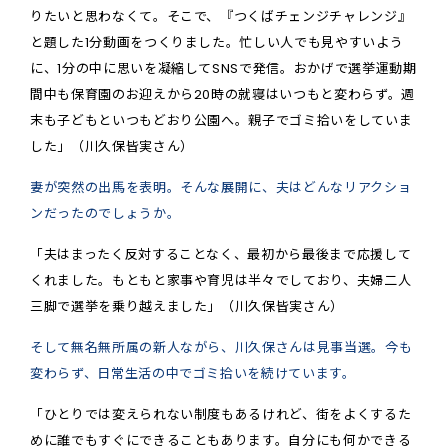
りたいと思わなくて。そこで、『つくばチェンジチャレンジ』
と題した1分動画をつくりました。忙しい人でも見やすいよう
に、1分の中に思いを凝縮してSNSで発信。おかげで選挙運動期
間中も保育園のお迎えから20時の就寝はいつもと変わらず。週
末も子どもといつもどおり公園へ。親子でゴミ拾いをしていま
した」（川久保皆実さん）
妻が突然の出馬を表明。そんな展開に、夫はどんなリアクショ
ンだったのでしょうか。
「夫はまったく反対することなく、最初から最後まで応援して
くれました。もともと家事や育児は半々でしており、夫婦二人
三脚で選挙を乗り越えました」（川久保皆実さん）
そして無名無所属の新人ながら、川久保さんは見事当選。今も
変わらず、日常生活の中でゴミ拾いを続けています。
「ひとりでは変えられない制度もあるけれど、街をよくするた
めに誰でもすぐにできることもあります。自分にも何かできる