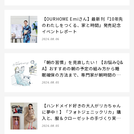
【OURHOME Emiさん】最新刊『10年先
のわたしをつくる、家と時間』発売記念
イベントレポート
2026.08.06
「朝の習慣」を見直したい！【お悩みQ&
A】おすすめの朝の予定の組み方から睡
眠確保の方法まで、専門家が朝時間の使
い方のコツを伝授！
2026.08.05
【ハンドメイド好きの大人がリカちゃん
に夢中！】「フォトジェニックリカ」購
入と、服＆クローゼットの手づくり実例
をご紹介【LEE100人隊・2026】
2026.08.05