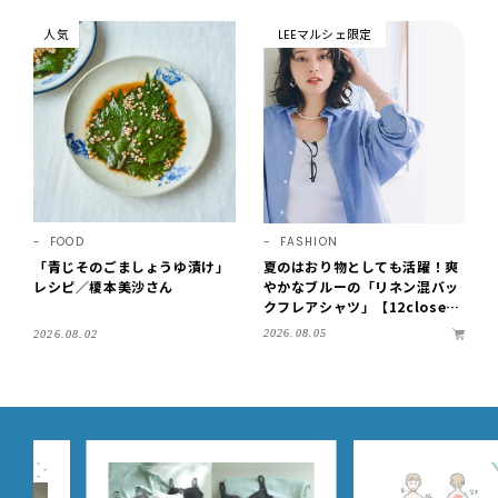
人気
LEEマルシェ限定
FOOD
FASHION
「青じそのごましょうゆ漬け」
夏のはおり物としても活躍！爽
レシピ／榎本美沙さん
やかなブルーの「リネン混バッ
クフレアシャツ」【12close
t】
2026.08.05
2026.08.02