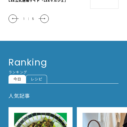
「LEE DAYS」本物志向にときめく。大人カ
ジュアル＆暮らしの雑貨
2
|
5
Ranking
ランキング
今日
レシピ
人気記事