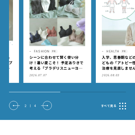
FASHION
HEALTH
PR
PR
シーンに合わせて賢く使い分
入学、思春期などの節目に
け！暑い夏こそ！ 予定ありきで
どもの「アトピー性皮膚炎
考える「ブラデリスニューヨー
治療を見直しませんか？
ク」の快適ブラジャー
2026.07.07
2026.08.03
2
|
4
すべて見る