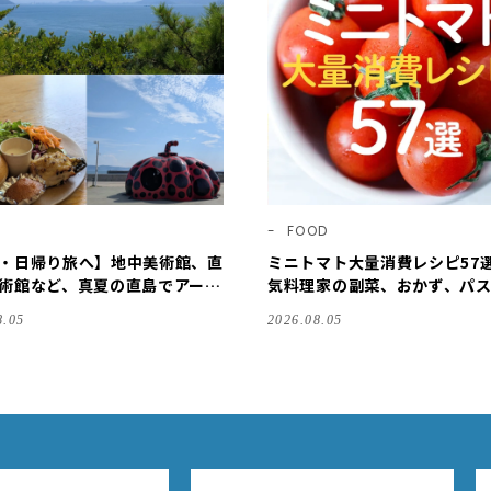
FOOD
・日帰り旅へ】地中美術館、直
ミニトマト大量消費レシピ57
術館など、真夏の直島でアート
気料理家の副菜、おかず、パ
LEE DAYS club ミワコ】
はん、スープまで【保存版】
8.05
2026.08.05