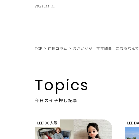
理由は？
2021.11.11
TOP
連載コラム
まさか私が「ママ議員」になるなん
Topics
今日のイチ押し記事
LEE100人隊
LEE D