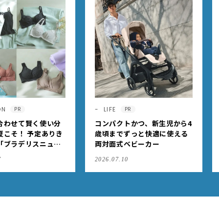
ON
LIFE
PR
PR
合わせて賢く使い分
コンパクトかつ、新生児から4
夏こそ！ 予定ありき
歳頃までずっと快適に使える
「ブラデリスニュー
両対面式ベビーカー
の快適ブラジャー
7
2026.07.10