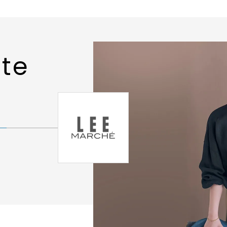
ite
大人カジ