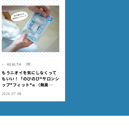
HEALTH
PR
もうニオイを気にしなくって
もいい！「のびのび®サロンシ
ップ®フィット®α （無臭
性）」で、肩こりや足腰のダ
2026.07.08
ルさを出先でもケア