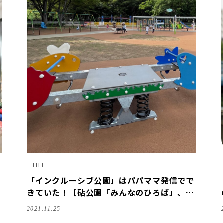
LIFE
「インクルーシブ公園」はパパママ発信でで
きていた！【砧公園「みんなのひろば」、
「としまキッズパーク」】
2021.11.25