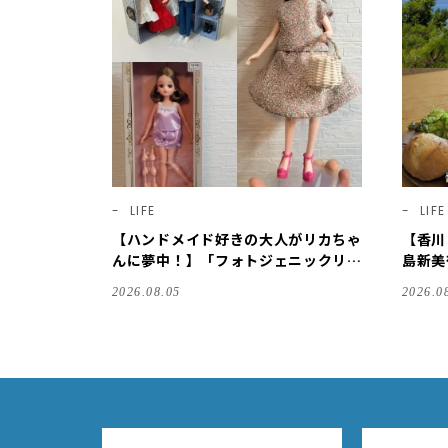
LIFE
LIFE
【ハンドメイド好きの大人がリカちゃ
【香川
んに夢中！】「フォトジェニックリ
島新美
カ」購入と、服＆クローゼットの手づ
を巡る【
2026.08.05
2026.0
くり実例をご紹介【LEE100人隊・20
26】