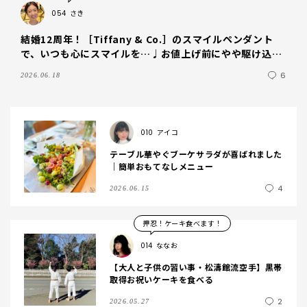
054
さき
結婚12周年！［Tiffany & Co.］のスマイルペンダント
で、いつも心にスマイルを…♩お値上げ前にやや駆け込み
で購入◎
6
2026.06.18
010
アイコ
テーブル華やぐブーケサラダが喜ばれました
｜簡単おもてなしメニュー
4
2026.06.15
押忍！ケーキ食べます！
014
ななお
【大人と子供の習い事・松濤館流空手】黒帯
取得お祝いケーキを食べる
2
2026.05.27