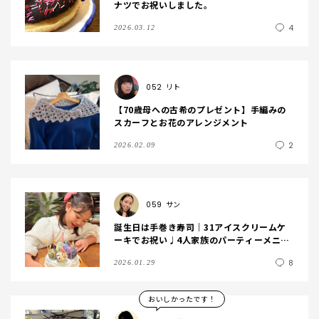
ナツでお祝いしました。
4
2026.03.12
052
リト
【70歳母への古希のプレゼント】手編みの
スカーフとお花のアレンジメント
2
2026.02.09
059
サン
誕生日は手巻き寿司｜31アイスクリームケ
ーキでお祝い♩4人家族のパーティーメニュ
ー
8
2026.01.29
おいしかったです！