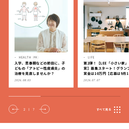
HEALTH
LIFE
PR
入学、思春期などの節目に、子
第2弾！【LEE「小さい家
どもの「アトピー性皮膚炎」の
賞】募集スタート！グラン
治療を見直しませんか？
賞金は10万円【応募は9月1
（日）まで】
2026.08.03
2026.07.07
2
|
7
すべて見る