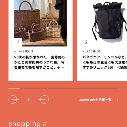
1
2
FASHION
FASHION
50代の私が惹かれた、山葡萄の
パタゴニア、モンベルなど
かごと奥村陶房のうつわ展。時
にも毎日の生活にも大活躍
を重ねて艶を増すかごと、手仕
すすめリュック5選 ＜編
事の美しさに出会いました。【L
レクト＞【LEEマルシェ】
EE DAYS club tanpopo】
LEEwebの全記事一覧
1
|
10
Shopping