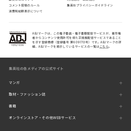
コメント投稿のルール
集英社プライバシーガイドライン
消費税総額表示について
ABJマークは、この電子書店・電子書籍配信サービスが、著作権
者からコンテンツ使用許可を得た正規版配信サービスであること
を示す登録商標（登録番号 第6091713号）です。ABJマークの詳
細、ABJマークを掲示しているサービスの一覧は
こちら
。
集英社の各メディアの公式サイト
マンガ
取材・ファッション誌
書籍
オンラインストア・その他WEBサービス