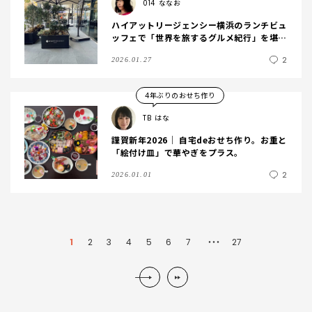
014
ななお
ハイアットリージェンシー横浜のランチビュ
ッフェで「世界を旅するグルメ紀行」を堪能
【じいちゃん喜寿お祝い会】
2
2026.01.27
4年ぶりのおせち作り
TB
はな
謹賀新年2026│ 自宅deおせち作り。お重と
「絵付け皿」で華やぎをプラス。
2
2026.01.01
1
2
3
4
5
6
7
27
・・・