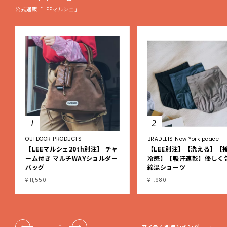
公式通販「LEEマルシェ」
1
2
OUTDOOR PRODUCTS
BRADELIS New York peace
【LEEマルシェ20th別注】 チャ
【LEE別注】【洗える】【
ーム付き マルチWAYショルダー
冷感】【吸汗速乾】優しく
バッグ
綿混ショーツ
¥ 11,550
¥ 1,980