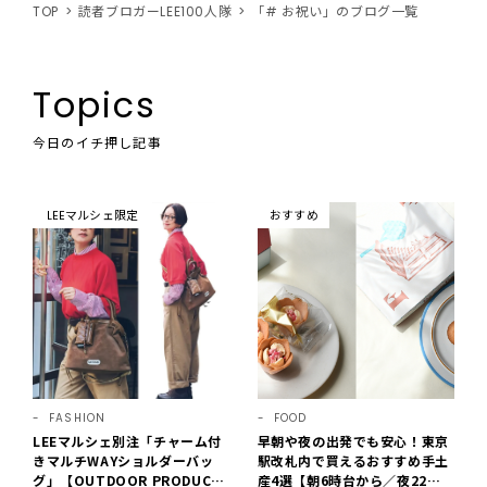
TOP
読者ブロガーLEE100人隊
「# お祝い」のブログ一覧
Topics
今日のイチ押し記事
LEEマルシェ限定
おすすめ
FASHION
FOOD
LEEマルシェ別注「チャーム付
早朝や夜の出発でも安心！東京
きマルチWAYショルダーバッ
駅改札内で買えるおすすめ手土
グ」【OUTDOOR PRODUCT
産4選【朝6時台から／夜22時