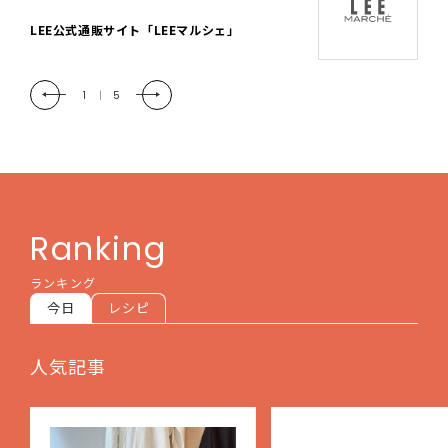
「LEE DAYS」本物志向にときめく。大人カ
ジュアル＆暮らしの雑貨
2
|
5
Ranking
ランキング
今日
レシピ
人気記事