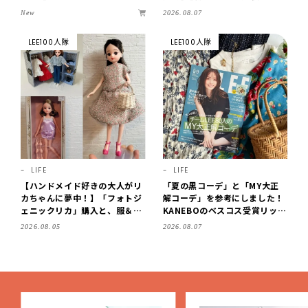
S ×LEE100人隊】第3弾はリッ
まで営業】
New
2026.08.07
チ映えにこだわり！
LEE100人隊
LEE100人隊
LIFE
LIFE
【ハンドメイド好きの大人がリ
「夏の黒コーデ」と「MY大正
カちゃんに夢中！】「フォトジ
解コーデ」を参考にしました！
ェニックリカ」購入と、服＆ク
KANEBOのベスコス受賞リップ
ローゼットの手づくり実例をご
購入も。LEE8・9月号を読んだ
2026.08.05
2026.08.07
紹介【LEE100人隊・2026】
6人の感想【LEE100人隊のレビ
ューvol.6・2026】