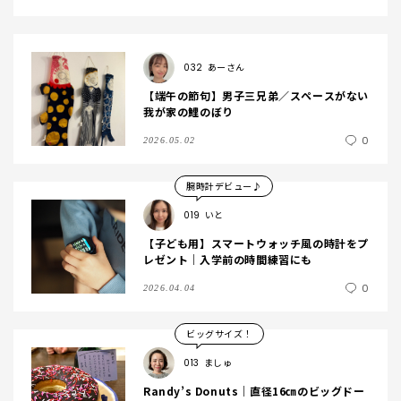
032
あーさん
【端午の節句】男子三兄弟／スペースがない
我が家の鯉のぼり
0
2026.05.02
腕時計デビュー♪
019
いと
【子ども用】スマートウォッチ風の時計をプ
レゼント｜入学前の時間練習にも
0
2026.04.04
ビッグサイズ！
013
ましゅ
Randy’s Donuts｜直径16㎝のビッグドー