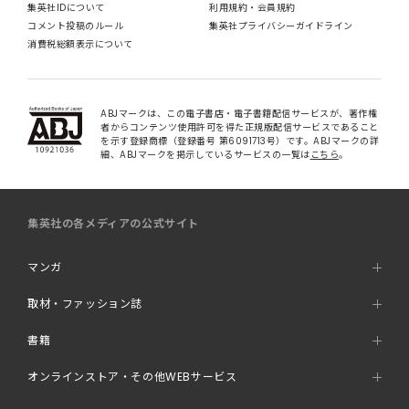
集英社IDについて
利用規約・会員規約
コメント投稿のルール
集英社プライバシーガイドライン
消費税総額表示について
ABJマークは、この電子書店・電子書籍配信サービスが、著作権
者からコンテンツ使用許可を得た正規版配信サービスであること
を示す登録商標（登録番号 第6091713号）です。ABJマークの詳
細、ABJマークを掲示しているサービスの一覧は
こちら
。
集英社の各メディアの公式サイト
マンガ
取材・ファッション誌
書籍
オンラインストア・その他WEBサービス