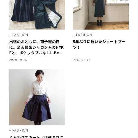
FASHION
FASHION
出張のおともに、雨予報の日
5年ぶりに履いたショートブー
に。全天候型シャカシャカHYK
ツ！
Eと、ポケッタブルなL.L.Bea
n！
2018.10.26
2018.10.11
FASHION
ふんわりスカート／伊藤まさこ