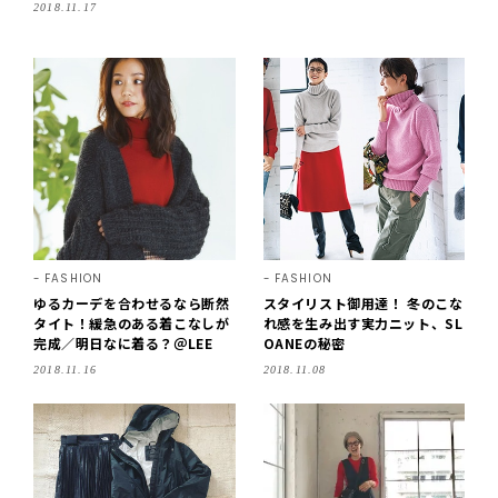
2018.11.17
FASHION
FASHION
ゆるカーデを合わせるなら断然
スタイリスト御用達！ 冬のこな
タイト！緩急のある着こなしが
れ感を生み出す実力ニット、SL
完成／明日なに着る？＠LEE
OANEの秘密
2018.11.16
2018.11.08