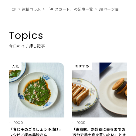
TOP
連載コラム
「# スカート」の記事一覧
39ページ目
Topics
今日のイチ押し記事
人気
おすすめ
FOOD
FOOD
「青じそのごましょうゆ漬け」
「東京駅、新幹線に乗るまでの
レシピ／榎本美沙さん
15分で手土産を買いたい」とき