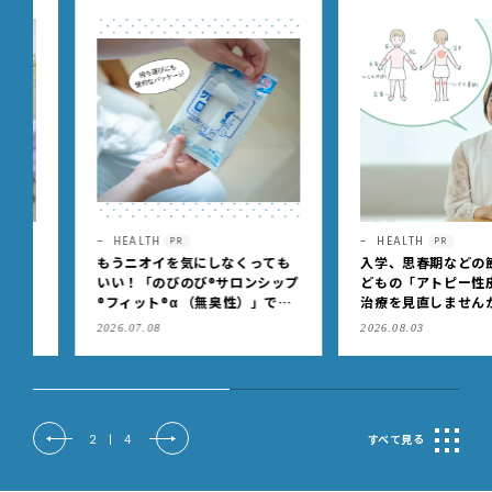
HEALTH
HEALTH
PR
PR
もうニオイを気にしなくっても
入学、思春期などの節目に
いい！「のびのび®サロンシップ
どもの「アトピー性皮膚炎
®フィット®α （無臭性）」で、
治療を見直しませんか？
肩こりや足腰のダルさを出先で
2026.07.08
2026.08.03
もケア
2
|
4
すべて見る