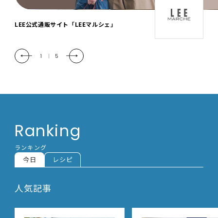
「LEE DAYS」本物志向にときめく。大人カ
ジュアル＆暮らしの雑貨
2
|
5
Ranking
ランキング
今日
レシピ
人気記事