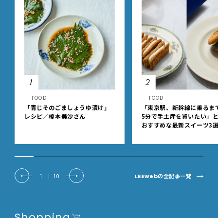
1
2
FOOD
FOOD
「青じそのごましょうゆ漬け」
「東京駅、新幹線に乗るま
レシピ／榎本美沙さん
5分で手土産を買いたい」
おすすめな最新スイーツ3
【東京駅改札内・朝8時開
LEEwebの全記事一覧
1
|
10
Shopping