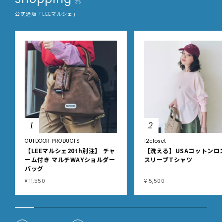
公式通販「LEEマルシェ」
1
2
OUTDOOR PRODUCTS
12closet
【LEEマルシェ20th別注】 チャ
【洗える】USAコットンロ
ーム付き マルチWAYショルダー
スリーブTシャツ
バッグ
¥ 11,550
¥ 5,500