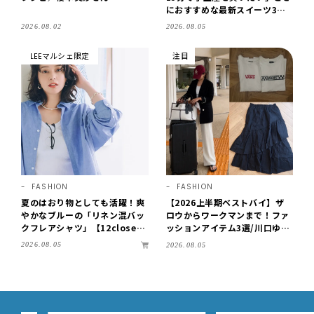
におすすめな最新スイーツ3選
【東京駅改札内・朝8時開店】
2026.08.02
2026.08.05
LEEマルシェ限定
注目
FASHION
FASHION
夏のはおり物としても活躍！爽
【2026上半期ベストバイ】ザ
やかなブルーの「リネン混バッ
ロウからワークマンまで！ファ
クフレアシャツ」【12close
ッションアイテム3選/川口ゆか
t】
り
2026.08.05
2026.08.05