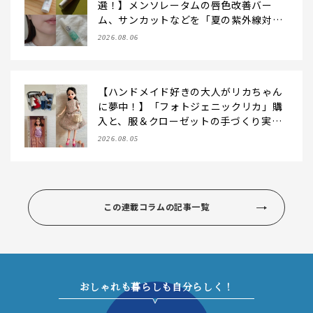
選！】メンソレータムの唇色改善バー
ム、サンカットなどを「夏の紫外線対
策」に愛用中です【LEE読者のイチ押し
2026.08.06
コスメ・2026】
【ハンドメイド好きの大人がリカちゃん
に夢中！】「フォトジェニックリカ」購
入と、服＆クローゼットの手づくり実例
をご紹介【LEE100人隊・2026】
2026.08.05
この連載コラムの記事一覧
おしゃれも暮らしも自分らしく！