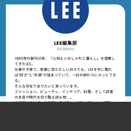
LEE編集部
LEE Editors
1983年の創刊以来、「心地よいおしゃれと暮らし」を提案し
てきたLEE。
仕事や子育て、家事に慌ただしい日々でも、LEEを手に取れ
ば“好き”と“共感”が詰まっていて、一日の終わりにホッとでき
る。
そんな存在でありたいと思っています。
ファッション、ビューティ、インテリア、料理、そして読者
の本音や時代を切り取る読み物……。
今読者が求めている情報に寄り添い、LEE、LEEweb、通販の
LEEマルシェが一体となって、毎日をポジティブな気分で過ご
公式サイト
せる企画をお届けします！