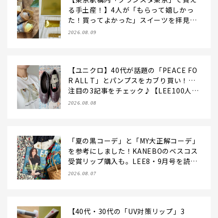
る手土産！】4人が「もらって嬉しかっ
た！買ってよかった」スイーツを拝見♪
GOD BLESS BUTTERのバター菓子、SO
2026.08.09
BAPのミニクレープ…etc.【2026】
【ユニクロ】40代が話題の「PEACE FO
R ALL T」とパンプスをカブり買い！…
注目の3記事をチェック♪【LEE100人
隊・2026】
2026.08.08
「夏の黒コーデ」と「MY大正解コーデ」
を参考にしました！KANEBOのベスコス
受賞リップ購入も。LEE8・9月号を読ん
だ6人の感想【LEE100人隊のレビューvo
2026.08.07
l.6・2026】
【40代・30代の「UV対策リップ」3