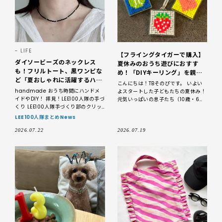
LIFE
【フライングタイガーで購入】
ダイソービーズのネックレス
夏休みのおうち遊びにおすす
も！フリルトート、黒ワンピな
め！「DIYキーリング」を親子
ど「夏おしゃれに活躍するハン
で作ってみた♪10歳・6歳ママ
こんにちは！TBそのぴです。 いよい
ドメイド」3選【LEE100人隊手
handmade おうち時間にハンドメ
よスタートした子どもたちの夏休み！
づくり部・2026】
イドやDIY！ 拝見！LEE100人隊の手づ
元気いっぱいの息子たち（10歳・6
くり LEE100人隊手づくり部のクリッ
歳）に、「今日は何して過ごそ
プより、「最近作ったお気に入り」の
う…？」と今から少しドキドキしてい
LEE100人隊まとめNews
話題をま
ます。
2026.07.22
2026.07.19