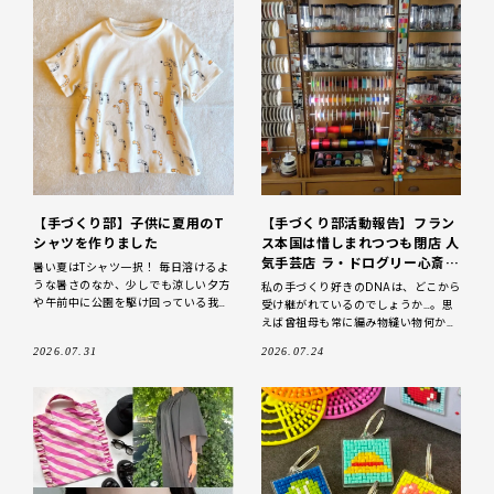
【手づくり部】子供に夏用のT
【手づくり部活動報告】フラン
シャツを作りました
ス本国は惜しまれつつも閉店 人
気手芸店 ラ・ドログリー心斎橋
暑い夏はTシャツ一択！ 毎日溶けるよ
店へ行ってきました。
うな暑さのなか、少しでも涼しい夕方
私の手づくり好きのDNAは、どこから
や午前中に公園を駆け回っている我が
受け継がれているのでしょうか…。思
子たち。かつては女子力高めのひらひ
えば曾祖母も常に編み物縫い物何か作
らのワンピースやブラウスを作ったり
っていて、祖母も弱視で目が悪いのに
2026.07.31
2026.07.24
もしましたが、最近は
ささっと編み物をしているような人。
母は、昔のケガの後遺症で手