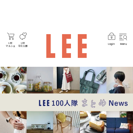
LEE
LEE
Login
Menu
マルシェ
100人隊