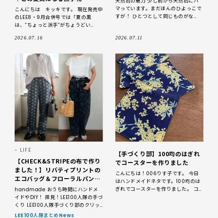
天然石の魅力 少し前から天然石にハ
マっています。まだほんのひよっこで
こんにちは キッキです。 現在発売中
すが！ ひとつとして同じものがな
のLEE8・9月合併号では「夏の黒
い。色や模様、光り方にも個性があ
は、“ちょっと派手”がちょうどい
る。 石言葉そのものに科学的な効果
い！！」が特集されています。 P18〜
2026.07.16
2026.07.11
は確認されてい
夏の黒は、“ちょっと派手”がちょうど
いい！！
LIFE
【手づくり部】100均のはぎれ
【CHECK&STRIPEの布で作り
でコースターを作りました
ました！】リバティプリントの
こんにちは！006りす子です。 今日
エコバッグ＆フローラルパン
はハンドメイドネタです。100均のは
ツ、白ブラウスをLEE読者が手
ぎれでコースターを作りました。 コ
handmade おうち時間にハンドメ
づくり【2026】
ースター使う？使わない？ コースタ
イドやDIY！ 拝見！LEE100人隊の手づ
ーって使わない方も結構いらっしゃる
くり LEE100人隊手づくり部のクリッ
と思い
プより、「最近作ったお気に入り」の
LEE100人隊まとめNews