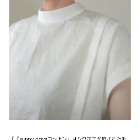
「『sunny daysコットン』はシワ加工が施された手