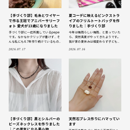
【手づくり部】毛糸とワイヤー
夏コーデに映えるピンクストラ
で作る王冠でアニバーサリーフ
イプのフリルトートバッグを作
ォト 愛犬が13歳になりました
りました｜手づくり部
手づくり部に一応所属しているpepe
今年は梅雨らしい梅雨、と思っていた
です。なかなかクリップが書けず… そ
ら、突然真夏がやってきたようです。
んな私にも6.7年作り続けているもの
我が家の夏休みは相変わらず子どもた
があります。 ワイヤーと毛糸で作る王
ちの予定中心で、部活や塾の夏期講習
2026.07.17
2026.07.16
冠 誕生日や記念日に作って自
の隙間に、少しだけ旅行も計画してい
ます。 さて、普段はモ
【手づくり部】黒とシルバーの
天然石ブレス作りにハマってい
ビーズネックレスを作りました
ます
｜この夏気になる黒小物