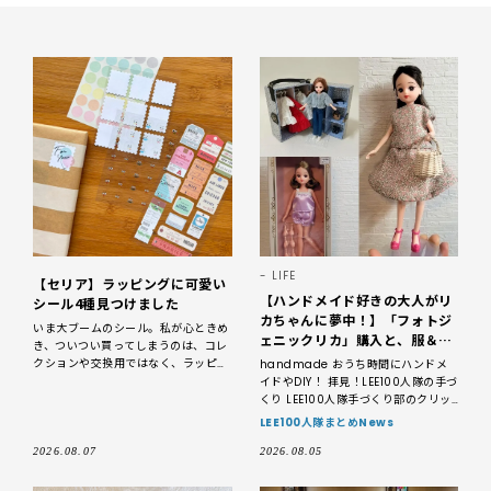
LIFE
【セリア】ラッピングに可愛い
【ハンドメイド好きの大人がリ
シール4種見つけました
カちゃんに夢中！】「フォトジ
いま大ブームのシール。私が心ときめ
ェニックリカ」購入と、服＆ク
き、ついつい買ってしまうのは、コレ
ローゼットの手づくり実例をご
クションや交換用ではなく、ラッピン
handmade おうち時間にハンドメ
紹介【LEE100人隊・2026】
グ用。先日訪れたセリアで可愛いもの
イドやDIY！ 拝見！LEE100人隊の手づ
を発見して4種類、まとめ買いしまし
くり LEE100人隊手づくり部のクリッ
た！ 1 ダイカットラ
プより、「最近作ったお気に入り」の
LEE100人隊まとめNews
話題をま
2026.08.07
2026.08.05