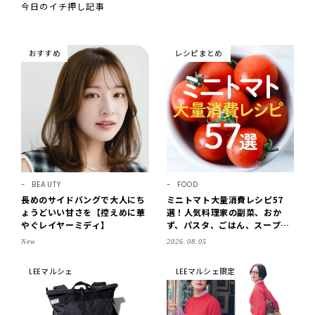
今日のイチ押し記事
おすすめ
レシピまとめ
BEAUTY
FOOD
長めのサイドバングで大人にち
ミニトマト大量消費レシピ57
ょうどいい甘さを【控えめに華
選！人気料理家の副菜、おか
やぐレイヤーミディ】
ず、パスタ、ごはん、スープま
で【保存版】
New
2026.08.05
LEEマルシェ
LEEマルシェ限定