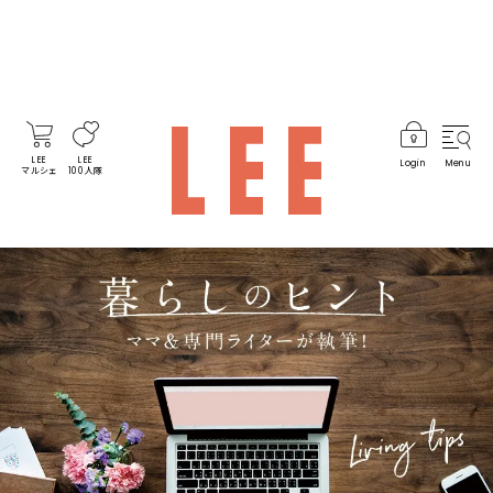
LEE
LEE
Login
Menu
マルシェ
100人隊