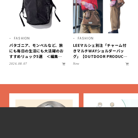
FASHION
FASHION
パタゴニア、モンベルなど、旅
LEEマルシェ別注「チャーム付
にも毎日の生活にも大活躍のお
きマルチWAYショルダーバッ
すすめリュック5選 ＜編集部
グ」【OUTDOOR PRODUCT
セレクト＞【LEEマルシェ】
S ×LEE100人隊】第3弾はリッ
2026.08.07
New
チ映えにこだわり！