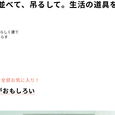
並べて、吊るして。生活の道具
 私らしく建て
暮らす
る
、全部お気に入り！
がおもしろい