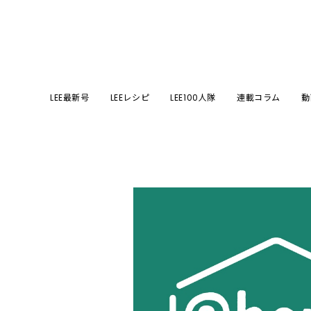
LEE最新号
LEEレシピ
LEE100人隊
連載コラム
動