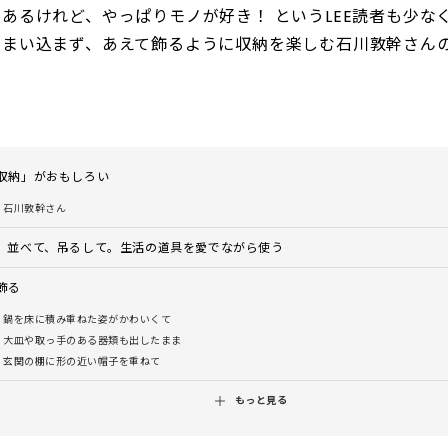
あるけれど、やっぱりモノが好き！ というLEE読者も少な
しまい込まず、あえて飾るように収納を楽しむ石川敦幹さん
収納」がおもしろい
石川敦幹さん
、並べて、吊るして。生活の道具を愛でながら使う
飾る
鍋を床に積み重ねた姿がかわいくて
大皿や取っ手のある器類も出したまま
玄関の棚に形の近い帽子を重ねて
もっと見る