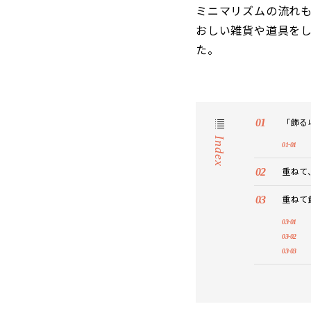
ミニマリズムの流れも
おしい雑貨や道具を
た。
「飾る
Index
重ねて
重ねて