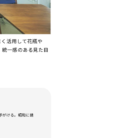
まく活用して花瓶や
、統一感のある見た目
を手がける。昭和に建