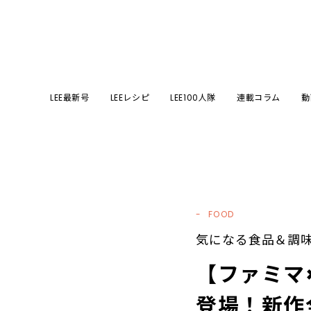
LEE最新号
LEEレシピ
LEE100人隊
連載コラム
動
FOOD
気になる食品＆調
【ファミマ
登場！新作