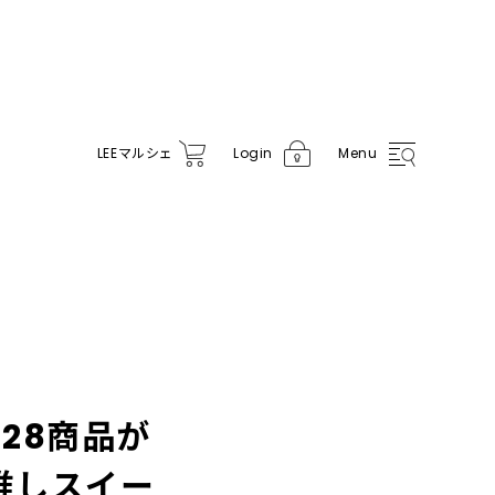
LEE
マルシェ
Login
Menu
28商品が
推しスイー