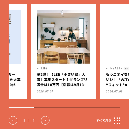
LIFE
HEALTH
PR
第2弾！【LEE「小さい家」大
もうニオイを気にしなくっ
賞】募集スタート！グランプリ
いい！「のびのび®サロン
賞金は10万円【応募は9月13日
®フィット®α （無臭性）」
（日）まで】
肩こりや足腰のダルさを出
2026.07.07
2026.07.08
もケア
2
|
7
すべて見る