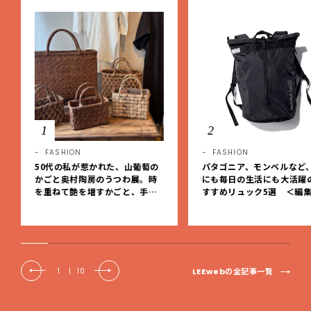
1
2
FASHION
FASHION
50代の私が惹かれた、山葡萄の
パタゴニア、モンベルなど
かごと奥村陶房のうつわ展。時
にも毎日の生活にも大活躍
を重ねて艶を増すかごと、手仕
すすめリュック5選 ＜編
事の美しさに出会いました。【L
レクト＞【LEEマルシェ】
EE DAYS club tanpopo】
LEEwebの全記事一覧
1
|
10