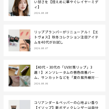
い甘さを【控えめに華やぐレイヤーミデ
ィ】
2026.08.08
リッププランパーがリニューアル！【エ
トヴォス】秋冬コレクション注目アイテ
ムを40代がお試し
2026.08.07
【40代・30代の「UV対策リップ」3
選！】メンソレータムの唇色改善バー
ム、サンカットなどを「夏の紫外線対
策」に愛用中です【LEE読者のイチ押し
2026.08.06
コスメ・2026】
コリアンダー＆ペッパーの心地よい香り
【イソップ】新ボディクレンザーは自分