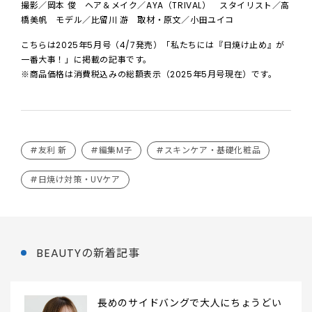
撮影／岡本 俊 ヘア＆メイク／AYA（TRIVAL） スタイリスト／高
橋美帆 モデル／比留川 游 取材・原文／小田ユイコ
こちらは2025年5月号（4/7発売）「私たちには『日焼け止め』が
一番大事！」に掲載の記事です。
※商品価格は消費税込みの総額表示（2025年5月号現在）です。
#友利 新
#編集M子
#スキンケア・基礎化粧品
#日焼け対策・UVケア
BEAUTYの新着記事
長めのサイドバングで大人にちょうどい