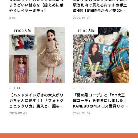
ょうどいい甘さを【控えめに華
駅改札内で買えるおすすめ手土
やぐレイヤーミディ】
産4選【朝6時台から／夜22時
まで営業】
New
2026.08.07
LEE100人隊
LEE100人隊
LIFE
LIFE
【ハンドメイド好きの大人がリ
「夏の黒コーデ」と「MY大正
カちゃんに夢中！】「フォトジ
解コーデ」を参考にしました！
ェニックリカ」購入と、服＆ク
KANEBOのベスコス受賞リップ
ローゼットの手づくり実例をご
購入も。LEE8・9月号を読んだ
2026.08.05
2026.08.07
紹介【LEE100人隊・2026】
6人の感想【LEE100人隊のレビ
ューvol.6・2026】