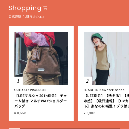
Shopping
公式通販「LEEマルシェ」
1
2
OUTDOOR PRODUCTS
BRADELIS New York peace
【LEEマルシェ20th別注】 チャ
【LEE別注】【洗える】【
ーム付き マルチWAYショルダー
冷感】【吸汗速乾】【UVカ
バッグ
ト】楽なのに補整！ブラ付
ブタンクトップ
¥ 11,550
¥ 6,380