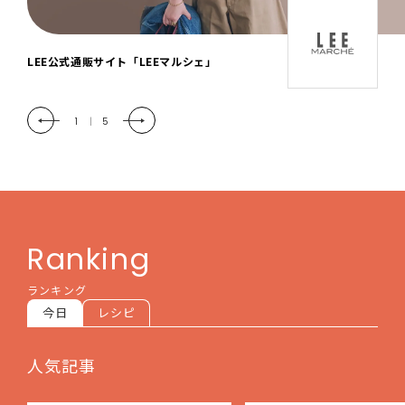
「LEE DAYS」本物志向にときめく。大人カ
ジュアル＆暮らしの雑貨
2
|
5
Ranking
ランキング
今日
レシピ
人気記事