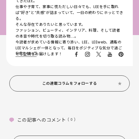
てきたLEE。
仕事や子育て、家事に慌ただしい日々でも、LEEを手に取れ
ば“好き”と“共感”が詰まっていて、一日の終わりにホッとでき
る。
そんな存在でありたいと思っています。
ファッション、ビューティ、インテリア、料理、そして読者
の本音や時代を切り取る読み物……。
今読者が求めている情報に寄り添い、LEE、LEEweb、通販の
LEEマルシェが一体となって、毎日をポジティブな気分で過ご
公式サイト
せる企画をお届けします！
この連載コラムをフォローする
この記事へのコメント
( 0 )