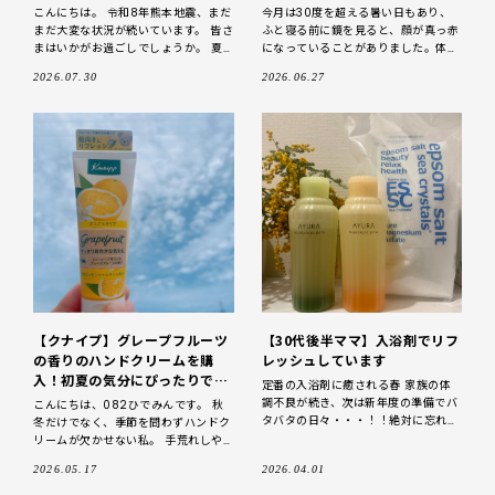
こんにちは。 令和8年熊本地震、まだ
今月は30度を超える暑い日もあり、
まだ大変な状況が続いています。 皆さ
ふと寝る前に鏡を見ると、顔が真っ赤
まはいかがお過ごしでしょうか。 夏
になっていることがありました。体に
こそ湯船に浸かる 長い夏の疲れを溜
こもった熱をうまく外に逃がせていな
2026.07.30
2026.06.27
め込まないよう、暑い日も湯船にゆっ
かったようです。去年も同じように、
体に熱がこもって寝付けず、し
【クナイプ】グレープフルーツ
【30代後半ママ】入浴剤でリフ
の香りのハンドクリームを購
レッシュしています
入！初夏の気分にぴったりです
定番の入浴剤に癒される春 家族の体
♪
調不良が続き、次は新年度の準備でバ
こんにちは、082ひでみんです。 秋
タバタの日々・・・！！絶対に忘れて
冬だけでなく、季節を問わずハンドク
はいけない、某「更新モノ」の期限が
リームが欠かせない私。 手荒れしや
すぎていて絶句の３月でした。今日か
すいので、バッグの中にも、家の中に
2026.05.17
2026.04.01
らもう４月？！信じられ
も、ついハンドクリームを置いてしま
います。