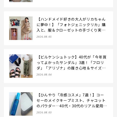
コスメ・2026】
【ハンドメイド好きの大人がリカちゃん
に夢中！】「フォトジェニックリカ」購
入と、服＆クローゼットの手づくり実例
をご紹介【LEE100人隊・2026】
2026.08.05
【ビルケンシュトック】40代が「今年買
ってよかったサンダル」3選！「フロリ
ダ」「アリゾナ」の履き心地＆サイズ選
びもご紹介【LEE100人隊・2026】
2026.08.04
【ひんやり「冷感コスメ」7選！】コー
セーのメイクキープミスト、チャコット
のパウダー…40代・30代のリアル愛用品
を拝見♪【2026夏】
2026.08.03