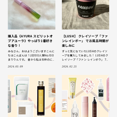
購入品《AYURA スピリットオ
【LUSH】 クレイソープ「ファ
ブアユーラ》やっぱり1番好き
ンレインボー」 でお風呂時間が
な香り！
楽しみに
みなさん、おはようございますこんに
ずっと気になていたLUSHのクレイソ
ちはこんばんは！LEE100人隊No.100
ープを購入してみました！ LUSHのク
まりりんです。 昔から私は生粋のにお
レイソープ「ファン レインボウ」 7色
いフェチで、多分少し犬よりの人類と
全て香りの違うクレイソープは粘土の
2026.03.09
2026.02.25
して生まれたんだと自負しています
ように遊べながら、頭から足の先ま
（笑）。子ど