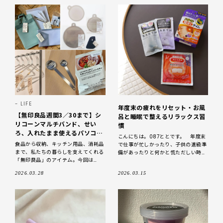
LIFE
年度末の疲れをリセット・お風
【無印良品週間3／30まで】シ
呂と睡眠で整えるリラックス習
リコーンマルチバンド、せい
慣
ろ、入れたまま使えるパソコン
こんにちは。087ととです。 年度末
ケース…LEE編集部が買った愛
食品から収納、キッチン用品、消耗品
で仕事が忙しかったり、子供の進級準
用品31アイテムを一挙紹介！
まで、私たちの暮らしを支えてくれる
備があったりと何かと慌ただしい時
「無印良品」のアイテム。今回は
期。私の場合気づかないうちに疲れや
2026年春の「無印良品週間」で、
ストレスが溜まりやすかったり、花粉
2026.03.28
2026.03.15
LEE編集部のエディター陣がリアルに
との戦いもあったりと”ゆらぎ
購入したアイテム、全3