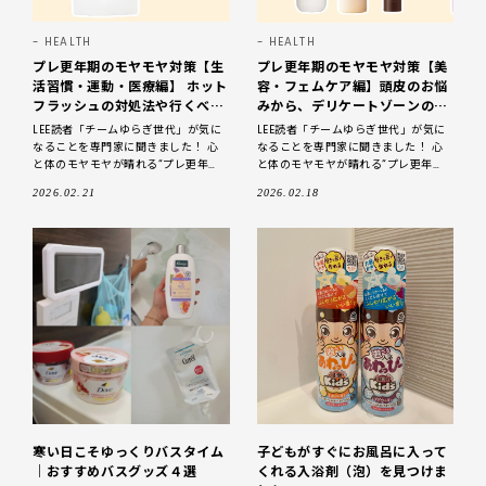
HEALTH
HEALTH
プレ更年期のモヤモヤ対策【生
プレ更年期のモヤモヤ対策【美
活習慣・運動・医療編】 ホット
容・フェムケア編】頭皮のお悩
フラッシュの対処法や行くべき
みから、デリケートゾーンの乾
3つの婦人科検診まで
燥まで
LEE読者「チームゆらぎ世代」が気に
LEE読者「チームゆらぎ世代」が気に
なることを専門家に聞きました！ 心
なることを専門家に聞きました！ 心
と体のモヤモヤが晴れる“プレ更年
と体のモヤモヤが晴れる“プレ更年
期”の歩き方 女性ホルモンの変化に揺
期”の歩き方 女性ホルモンの変化に揺
2026.02.21
2026.02.18
れるプレ更年期からのお悩みは
れるプレ更年期からのお悩みは
寒い日こそゆっくりバスタイム
子どもがすぐにお風呂に入って
｜おすすめバスグッズ４選
くれる入浴剤（泡）を見つけま