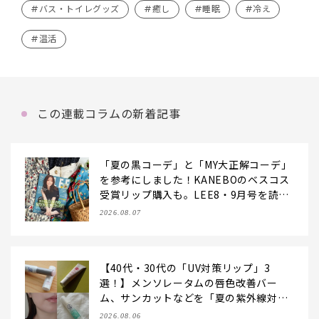
#バス・トイレグッズ
#癒し
#睡眠
#冷え
#温活
この連載コラムの新着記事
「夏の黒コーデ」と「MY大正解コーデ」
を参考にしました！KANEBOのベスコス
受賞リップ購入も。LEE8・9月号を読ん
だ6人の感想【LEE100人隊のレビューvo
2026.08.07
l.6・2026】
【40代・30代の「UV対策リップ」3
選！】メンソレータムの唇色改善バー
ム、サンカットなどを「夏の紫外線対
策」に愛用中です【LEE読者のイチ押し
2026.08.06