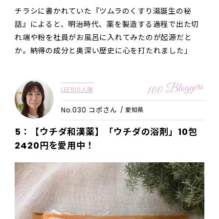
チラシに書かれていた『ツムラのくすり湯誕生の秘
話』によると、明治時代、薬を製造する過程で出た切
れ端や粉を社員がお風呂に入れてみたのが起源だと
か。納得の成分と奥深い歴史に心を打たれました」
LEE100人隊
No.030 コポさん
/ 愛知県
5：【ウチダ和漢薬】「ウチダの浴剤」10包
2420
円
を愛用中！