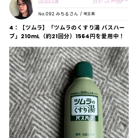
LEE100人隊
No.092 みちるさん
/ 埼玉県
4：【ツムラ】「ツムラのくすり湯 バスハー
ブ」210mL（約21回分）1564
円
を愛用中！