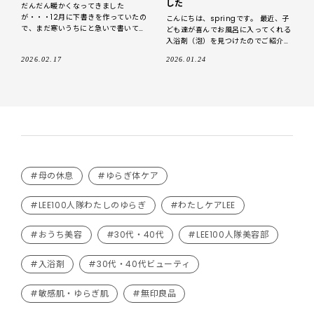
した
だんだん暖かくなってきました
が・・・12月に下書きを作っていたの
こんにちは、springです。 最近、子
で、まだ寒いうちにと急いで書いてお
ども達が喜んでお風呂に入ってくれる
ります。 皆さんはお風呂好きですか？
入浴剤（泡）を見つけたのでご紹介し
私はどちらかというと好きではない
ます。 遊べる入浴 あわっぴー ふわふ
2026.02.17
2026.01.24
（とても面倒）です
わ泡で好きな形が作れる、楽しく遊べ
#母の休息
#ゆらぎ体ケア
#LEE100人隊わたしのゆらぎ
#わたしケアLEE
#おうち美容
#30代・40代
#LEE100人隊美容部
#入浴剤
#30代・40代ビューティ
#敏感肌・ゆらぎ肌
#無印良品