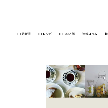
LEE最新号
LEEレシピ
LEE100人隊
連載コラム
動