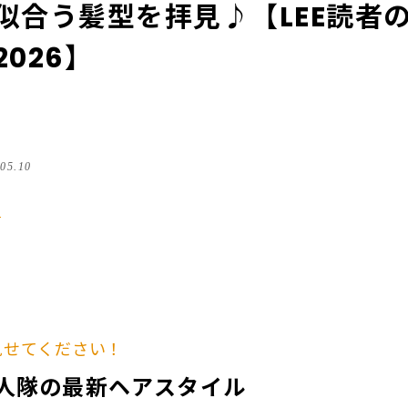
似合う髪型を拝見♪【LEE読者
026】
.05.10
る
見せてください！
00人隊の最新ヘアスタイル