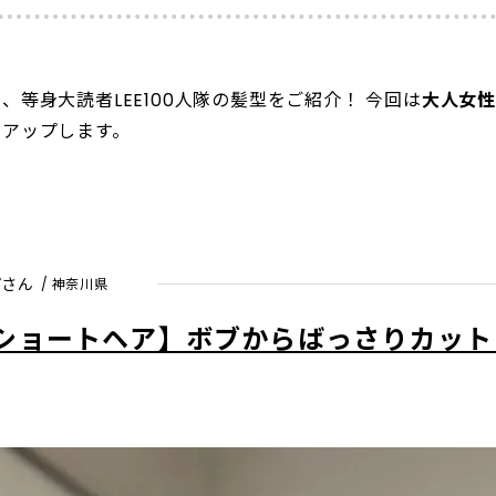
、等身大読者LEE100人隊の髪型をご紹介！ 今回は
大人女
クアップします。
ぴさん
/ 神奈川県
のショートヘア】ボブからばっさりカッ