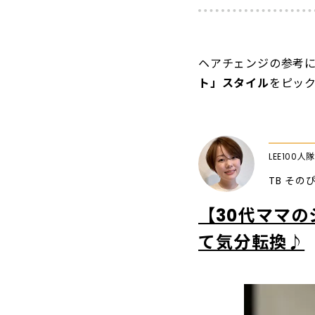
ヘアチェンジの参考に
ト」スタイル
をピッ
LEE100人隊
TB その
【30代ママ
て気分転換♪