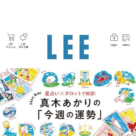
LEE
LEE
Login
Menu
マルシェ
100人隊