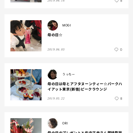
8
2019.06.14
MOGI
母の日☆
0
2019.06.03
うっちー
母の日は母とアフタヌーンティー☆パークハ
イアット東京(新宿)ピークラウンジ
8
2019.05.22
ORI
母の日のプレゼントと佐内正史さん御徒町凧