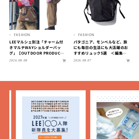
FASHION
FASHION
LEEマルシェ別注「チャーム付
パタゴニア、モンベルなど、旅
きマルチWAYショルダーバッ
にも毎日の生活にも大活躍のお
グ」【OUTDOOR PRODUCT
すすめリュック5選 ＜編集部
S ×LEE100人隊】第3弾はリッ
セレクト＞【LEEマルシェ】
2026.08.08
2026.08.07
チ映えにこだわり！