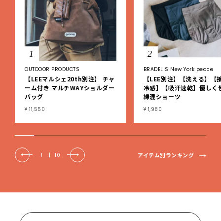
1
2
OUTDOOR PRODUCTS
BRADELIS New York peace
【LEEマルシェ20th別注】 チャ
【LEE別注】【洗える】【
ーム付き マルチWAYショルダー
冷感】【吸汗速乾】優しく
バッグ
綿混ショーツ
¥ 11,550
¥ 1,980
アイテム別ランキング
1
|
10