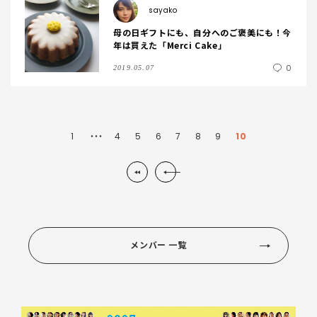
sayako
母の日ギフトにも、自分へのご褒美にも！今
年は買えた「Merci Cake」
0
2019.05.07
1
4
5
6
7
8
9
10
・・・
メンバー 一覧