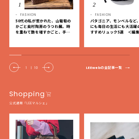
1
2
FASHION
FASHION
50代の私が惹かれた、山葡萄の
パタゴニア、モンベルなど
かごと奥村陶房のうつわ展。時
にも毎日の生活にも大活躍
を重ねて艶を増すかごと、手仕
すすめリュック5選 ＜編
事の美しさに出会いました。【L
レクト＞【LEEマルシェ】
EE DAYS club tanpopo】
LEEwebの全記事一覧
1
|
10
Shopping
公式通販「LEEマルシェ」