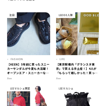
注目
LEE100人隊
FASHION
LIFE
【KEEN】5年前に買ったスニー
【東京駅構内「グランスタ東
カーサンダルが今夏も大活躍！
京」で買える手土産！】4人が
オープンエア・スニーカーなら
「もらって嬉しかった！買って
涼しくて歩きやすい【LEE編集
よかった」スイーツを拝見♪G
New
New
部の「お気に入り、語らせ
OD BLESS BUTTERのバター
て！」#71】
菓子、SOBAPのミニクレー
LEEマルシェ限定
LEEマルシェ
プ…etc.【2026】