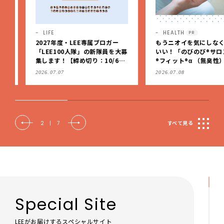
LIFE
HEALTH
PR
2027年度・LEE専属ブロガー
もうニオイを気にしなくっ
「LEE100人隊」の新隊員を大募
いい！「のびのび®サロン
集します！【締め切り：10/6
®フィット®α （無臭性）」
（火）】
肩こりや足腰のダルさを出
2026.07.07
2026.07.08
もケア
2
|
7
すべて見る
Special Site
LEEがお届けするスペシャルサイト