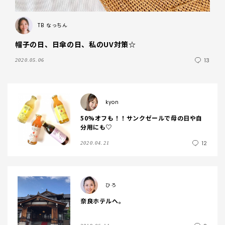
TB
なっちん
帽子の日、日傘の日、私のUV対策☆
13
2020.05.06
kyon
50%オフも！！サンクゼールで母の日や自
分用にも♡
12
2020.04.21
ひろ
奈良ホテルへ。