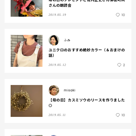
さんの朗読会
10
2019.05.19
ふみ
ユニクロのおすすめ絶妙カラー（＆おまけの
話）
2
2019.05.12
misaki
【母の日】カスミソウのリースを作りました
◎
10
2019.05.11