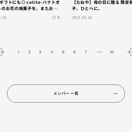
ギフトにも◎ cotito-ハナトオ
【たねや】母の日に贈る 限定
-のお花の焼菓子を、またお取
子、ひとへに。
しました。
0
5.10
2025.05.10
1
2
3
4
5
6
7
10
・・・
メンバー 一覧