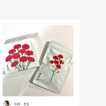
040
きな