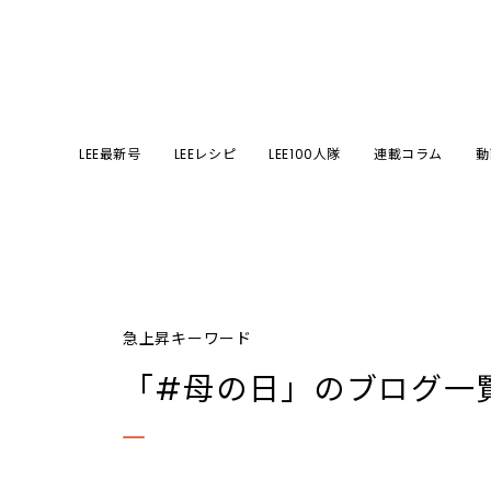
LEE最新号
LEEレシピ
LEE100人隊
連載コラム
動
急上昇キーワード
「#母の日」
のブログ一