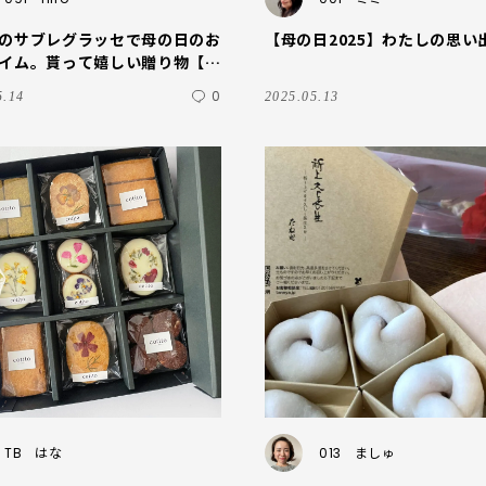
のサブレグラッセで母の日のお
【母の日2025】わたしの思い
イム。貰って嬉しい贈り物【今
やつ】
0
5.14
2025.05.13
TB
はな
013
ましゅ