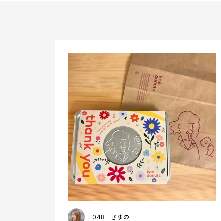
048
さゆの