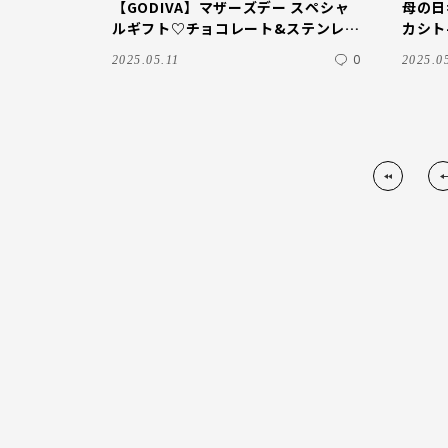
【GODIVA】マザーズデー スペシャ
母の日
ルギフト♡チョコレート&ステンレス
カシト
ボトルセット
り寄せ
0
2025.05.11
2025.0