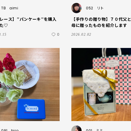
TB
aimi
052
リト
レース】”パンケーキ”を購入
【手作りの贈り物】７０代父
た♡
母に贈ったものを紹介します
0
3.15
2026.02.02
091
hiro
001
ミミ