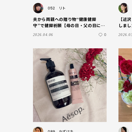
052
リト
夫から両親への贈り物“健康健脚
【近沢
守”で健脚祈願【母の日・父の日にも
しまし
おすすめです】
0
2026.04.06
2026.0
089
かずはち