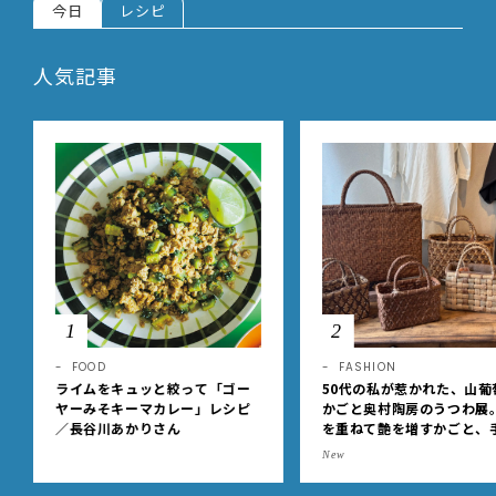
今日
レシピ
人気記事
1
2
FOOD
FASHION
ライムをキュッと絞って「ゴー
50代の私が惹かれた、山葡
ヤーみそキーマカレー」レシピ
かごと奥村陶房のうつわ展
／長谷川あかりさん
を重ねて艶を増すかごと、
事の美しさに出会いました
New
EE DAYS club tanpopo