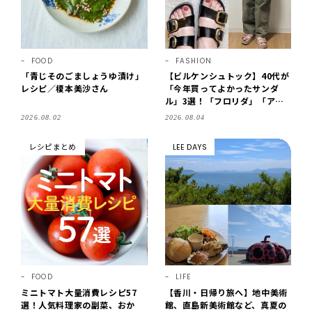
FOOD
FASHION
「青じそのごましょうゆ漬け」
【ビルケンシュトック】40代が
レシピ／榎本美沙さん
「今年買ってよかったサンダ
ル」3選！「フロリダ」「アリ
ゾナ」の履き心地＆サイズ選び
2026.08.02
2026.08.04
もご紹介【LEE100人隊・202
6】
レシピまとめ
LEE DAYS
FOOD
LIFE
ミニトマト大量消費レシピ57
【香川・日帰り旅へ】地中美術
選！人気料理家の副菜、おか
館、直島新美術館など、真夏の