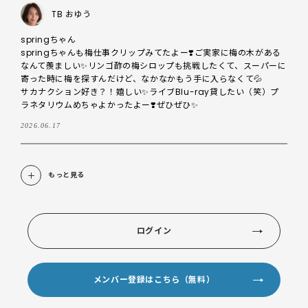
TB おゆう
springちゃん

springちゃんも梅仕事クリップみてたよー❣️ご実家に梅の木がある
なんて羨ましい✨リンゴ酢の梅シロップも挑戦したくて、スーパーに
寄った時に梅を探すんだけど、なかなかもう手に入らなくて💦

サカナクション好き？！嬉しい✨ライブBlu-ray貸したい（笑）プ
ラネタリウムめちゃよかったよー❣️ぜひぜひ✨
2026.06.17
もっと見る
ログイン
メンバー登録はこちら（無料）