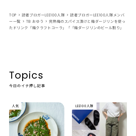
TOP
読者ブロガーLEE100人隊
読者ブロガーLEE100人隊メンバ
ー一覧
TB おゆう
完熟梅のスパイス漬けと梅ダージリンを使っ
たドリンク「梅クラフトコーラ」「「梅ダージリンのビール割り」
Topics
今日のイチ押し記事
人気
LEE100人隊