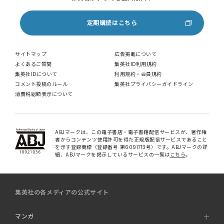
定期購読はこちら
サイトマップ
広告掲載について
よくあるご質問
集英社ID利用規約
集英社IDについて
利用規約・会員規約
コメント投稿のルール
集英社プライバシーガイドライン
消費税総額表示について
ABJマークは、この電子書店・電子書籍配信サービスが、著作権
者からコンテンツ使用許可を得た正規版配信サービスであること
を示す登録商標（登録番号 第6091713号）です。ABJマークの詳
細、ABJマークを掲示しているサービスの一覧は
こちら
。
集英社の各メディアの公式サイト
マンガ