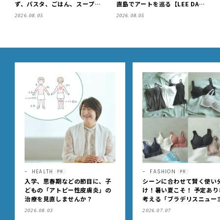
ず、パスタ、ごはん、スープま
直島でアートを巡る【LEE DAY
で【保存版】
S club ミワコ】
2026.08.05
2026.08.05
HEALTH
FASHION
PR
PR
入学、思春期などの節目に、子
シーンに合わせて賢く使い
どもの「アトピー性皮膚炎」の
け！暑い夏こそ！ 予定あり
治療を見直しませんか？
考える「ブラデリスニュー
ク」の快適ブラジャー
2026.08.03
2026.07.07