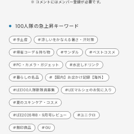
※ コメントにはメンバー登録が必要です。
100人隊の急上昇キーワード
#手土産
#涼しいをかなえる暑さ・汗対策
#帰省コーデ＆持ち物
#サンダル
#ベストコスメ
#PC・カメラ・ガジェット
#水出しドリンク
#暮らしの名品
#【国内】お出かけ記録【海外】
#LEE100人隊新隊員募集
#LEEマルシェのお気に入り
#夏のスキンケア・コスメ
#LEE2026年8・9月号レビュー
#ユニクロ
#無印良品
#GU