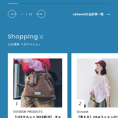
LEEwebの全記事一覧
1
|
10
Shopping
公式通販「LEEマルシェ」
1
2
OUTDOOR PRODUCTS
12closet
【LEEマルシェ20th別注】 チャ
【洗える】USAコットンロ