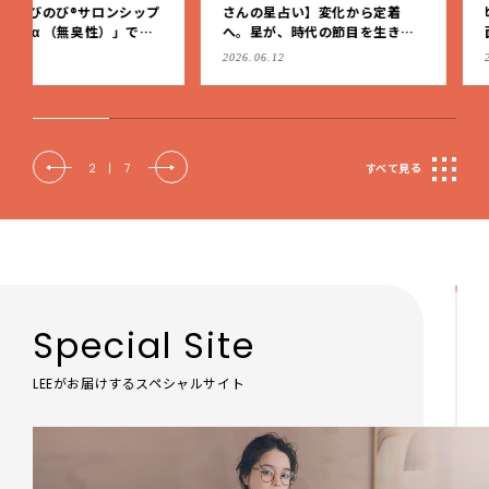
さんの星占い】変化から定着
頃までずっと快適に使える
へ。星が、時代の節目を生きる
面式ベビーカー
私たちを導く
2026.06.12
2026.07.10
2
|
7
すべて見る
Special Site
LEEがお届けするスペシャルサイト