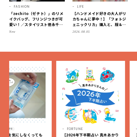
FASHION
LIFE
「zechito（ゼチト）」のリメ
【ハンドメイド好きの大人がリ
イクバッグ、フリンジつきが可
カちゃんに夢中！】「フォトジ
愛い！／スタイリスト徳永千夏
ェニックリカ」購入と、服＆ク
さん【おやこども名品】
ローゼットの手づくり実例をご
New
2026.08.05
紹介【LEE100人隊・2026】
FORTUNE
LIFE
PR
【2026年下半期占い 真木あかり
コンパクトかつ、新生児か