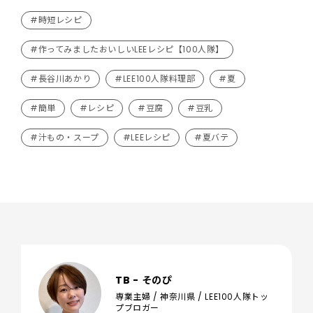
#時短レシピ
#作ってみましたおいしいLEEレシピ【100人隊】
#長谷川あかり
#LEE100人隊料理部
#夏
#簡単
#レシピ
#豆腐
#豆乳
#汁もの・スープ
#LEEレシピ
#夏バテ
TB - そのぴ
専業主婦 / 神奈川県 / LEE100人隊トッ
プブロガー