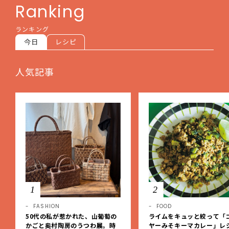
Ranking
ランキング
今日
レシピ
人気記事
1
2
FASHION
FOOD
50代の私が惹かれた、山葡萄の
ライムをキュッと絞って「
かごと奥村陶房のうつわ展。時
ヤーみそキーマカレー」レ