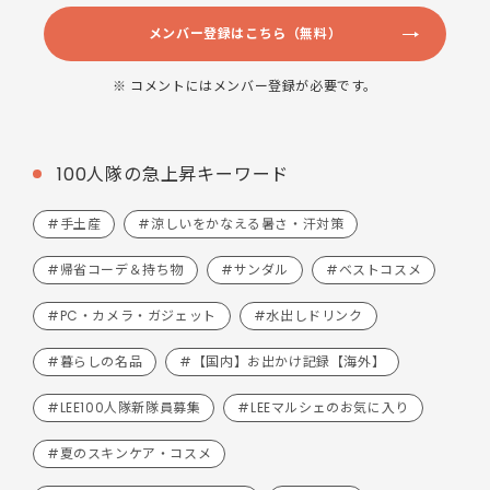
メンバー登録はこちら（無料）
※ コメントにはメンバー登録が必要です。
100人隊の急上昇キーワード
#手土産
#涼しいをかなえる暑さ・汗対策
#帰省コーデ＆持ち物
#サンダル
#ベストコスメ
#PC・カメラ・ガジェット
#水出しドリンク
#暮らしの名品
#【国内】お出かけ記録【海外】
#LEE100人隊新隊員募集
#LEEマルシェのお気に入り
#夏のスキンケア・コスメ