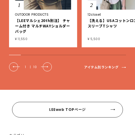
1
2
OUTDOOR PRODUCTS
12closet
【LEEマルシェ20th別注】 チャ
【洗える】USAコットンロ
ーム付き マルチWAYショルダー
スリーブTシャツ
バッグ
¥ 11,550
¥ 5,500
アイテム別ランキング
1
|
10
LEEweb TOPページ