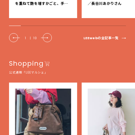
を重ねて艶を増すかごと、手仕
／長谷川あかりさん
事の美しさに出会いました。【L
EE DAYS club tanpopo】
LEEwebの全記事一覧
1
|
10
Shopping
公式通販「LEEマルシェ」