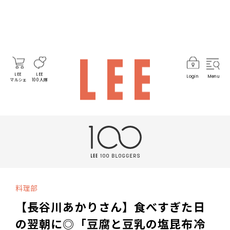
LEE
LEE
Login
Menu
マルシェ
100人隊
料理部
【長谷川あかりさん】食べすぎた日
の翌朝に◎「豆腐と豆乳の塩昆布冷