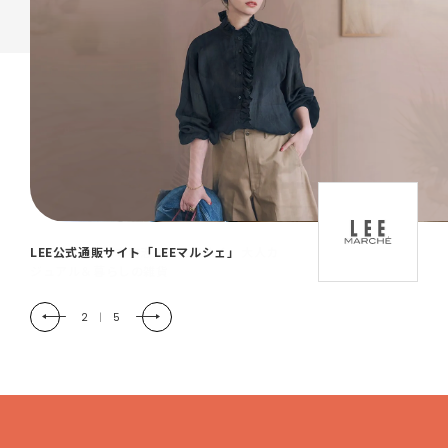
「LEE DAYS」本物志向にときめく。大人カ
ジュアル＆暮らしの雑貨
2
|
5