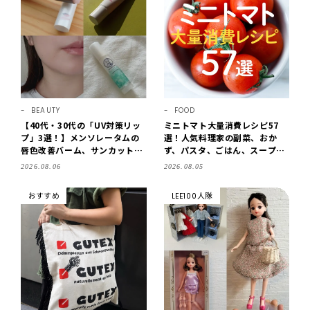
BEAUTY
FOOD
【40代・30代の「UV対策リッ
ミニトマト大量消費レシピ57
プ」3選！】メンソレータムの
選！人気料理家の副菜、おか
唇色改善バーム、サンカットな
ず、パスタ、ごはん、スープま
どを「夏の紫外線対策」に愛用
で【保存版】
2026.08.06
2026.08.05
中です【LEE読者のイチ押しコ
スメ・2026】
おすすめ
LEE100人隊