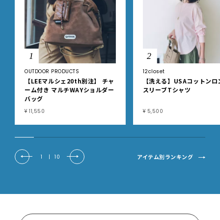
1
2
OUTDOOR PRODUCTS
12closet
【LEEマルシェ20th別注】 チャ
【洗える】USAコットンロ
ーム付き マルチWAYショルダー
スリーブTシャツ
バッグ
¥ 11,550
¥ 5,500
アイテム別ランキング
1
|
10