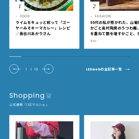
1
2
FOOD
FASHION
ライムをキュッと絞って「ゴー
50代の私が惹かれた、山葡
ヤーみそキーマカレー」レシピ
かごと奥村陶房のうつわ展
／長谷川あかりさん
を重ねて艶を増すかごと、
事の美しさに出会いました
New
EE DAYS club tanpopo
LEEwebの全記事一覧
1
|
10
Shopping
公式通販「LEEマルシェ」