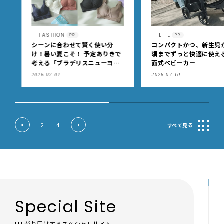
FASHION
LIFE
PR
PR
シーンに合わせて賢く使い分
コンパクトかつ、新生児か
け！暑い夏こそ！ 予定ありきで
頃までずっと快適に使える
考える「ブラデリスニューヨー
面式ベビーカー
ク」の快適ブラジャー
2026.07.07
2026.07.10
2
|
4
すべて見る
Special Site