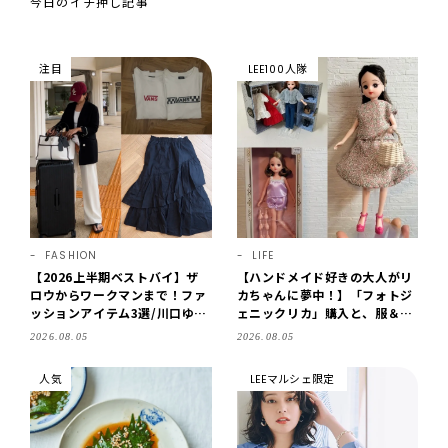
今日のイチ押し記事
注目
LEE100人隊
FASHION
LIFE
【2026上半期ベストバイ】ザ
【ハンドメイド好きの大人がリ
ロウからワークマンまで！ファ
カちゃんに夢中！】「フォトジ
ッションアイテム3選/川口ゆか
ェニックリカ」購入と、服＆ク
り
ローゼットの手づくり実例をご
2026.08.05
2026.08.05
紹介【LEE100人隊・2026】
人気
LEEマルシェ限定