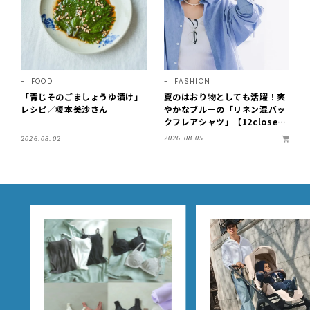
FOOD
FASHION
「青じそのごましょうゆ漬け」
夏のはおり物としても活躍！爽
レシピ／榎本美沙さん
やかなブルーの「リネン混バッ
クフレアシャツ」【12close
t】
2026.08.05
2026.08.02