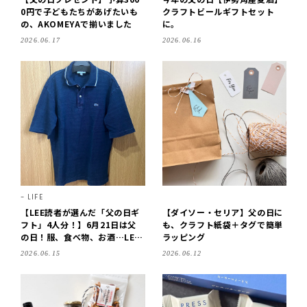
0円で子どもたちがあげたいも
クラフトビールギフトセット
の、AKOMEYAで揃いました
に。
2026.06.17
2026.06.16
LIFE
【LEE読者が選んだ「父の日ギ
【ダイソー・セリア】父の日に
フト」4人分！】6月21日は父
も、クラフト紙袋＋タグで簡単
の日！服、食べ物、お酒…LEE
ラッピング
100人隊がリアルにセレクトし
2026.06.15
2026.06.12
た贈り物を拝見♪【2026】