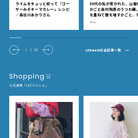
ライムをキュッと絞って「ゴー
50代の私が惹かれた、山葡
ヤーみそキーマカレー」レシピ
かごと奥村陶房のうつわ展
／長谷川あかりさん
を重ねて艶を増すかごと、
事の美しさに出会いました
New
EE DAYS club tanpopo
LEEwebの全記事一覧
1
|
10
Shopping
公式通販「LEEマルシェ」