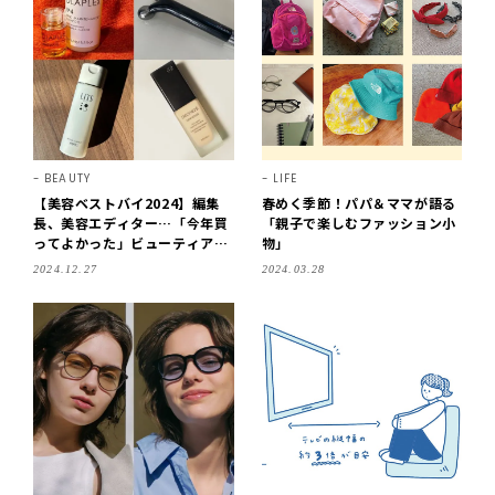
BEAUTY
LIFE
【美容ベストバイ2024】編集
春めく季節！パパ＆ママが語る
長、美容エディター…「今年買
「親子で楽しむファッション小
ってよかった」ビューティアイ
物」
テムとは？【コスメデコルテ、
2024.12.27
2024.03.28
ヤーマンetc.】