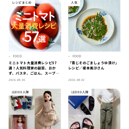
レシピまとめ
人気
FOOD
FOOD
ミニトマト大量消費レシピ57
「青じそのごましょうゆ漬け」
選！人気料理家の副菜、おか
レシピ／榎本美沙さん
ず、パスタ、ごはん、スープま
で【保存版】
2026.08.05
2026.08.02
LEE100人隊
LEE100人隊