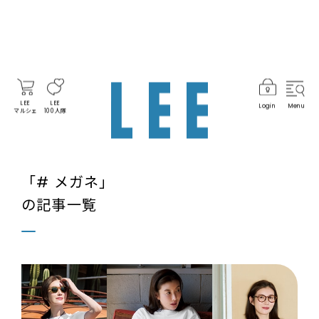
LEE
LEE
Login
Menu
マルシェ
100人隊
「# メガネ」
の記事一覧