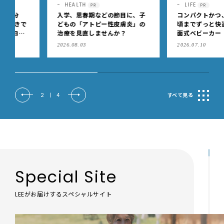
HEALTH
LIFE
PR
PR
入学、思春期などの節目に、子
コンパクトかつ、新生児か
どもの「アトピー性皮膚炎」の
頃までずっと快適に使える
治療を見直しませんか？
面式ベビーカー
2026.08.03
2026.07.10
2
|
4
すべて見る
Special Site
LEEがお届けするスペシャルサイト