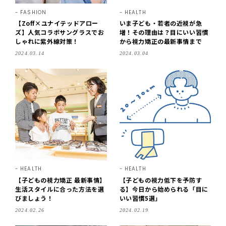
FASHION
HEALTH
【Zoff×ユナイテッドアロー
いま子ども・若者の近視が急
ズ】人気コラボサングラスでお
増！その理由は？目にいい習慣
しゃれに紫外線対策！
から視力矯正の最新事情まで
2024.03.14
2024.03.04
HEALTH
HEALTH
【子どもの視力矯正 最新事情】
【子どもの視力低下を予防す
生活スタイルに合った方法を選
る】今日から始められる「目に
びましょう！
いい習慣5選」
2024.02.26
2024.02.19