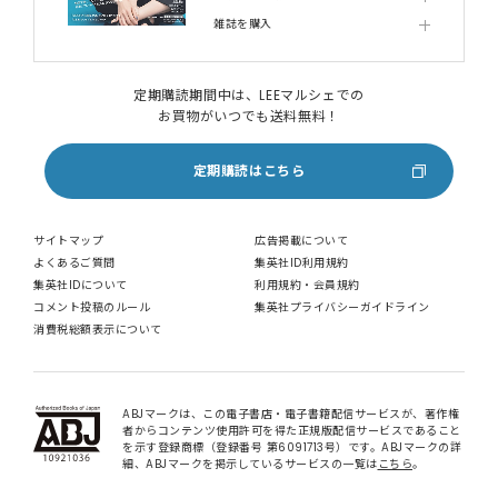
雑誌を購入
定期購読期間中は、LEEマルシェでの
お買物がいつでも送料無料！
定期購読はこちら
サイトマップ
広告掲載について
よくあるご質問
集英社ID利用規約
集英社IDについて
利用規約・会員規約
コメント投稿のルール
集英社プライバシーガイドライン
消費税総額表示について
ABJマークは、この電子書店・電子書籍配信サービスが、著作権
者からコンテンツ使用許可を得た正規版配信サービスであること
を示す登録商標（登録番号 第6091713号）です。ABJマークの詳
細、ABJマークを掲示しているサービスの一覧は
こちら
。