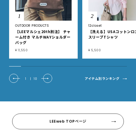
1
2
OUTDOOR PRODUCTS
12closet
【LEEマルシェ20th別注】 チャ
【洗える】USAコットンロ
ーム付き マルチWAYショルダー
スリーブTシャツ
バッグ
¥ 11,550
¥ 5,500
アイテム別ランキング
1
|
10
LEEweb TOPページ