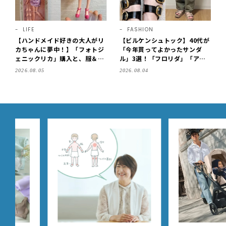
LIFE
FASHION
【ハンドメイド好きの大人がリ
【ビルケンシュトック】40代が
カちゃんに夢中！】「フォトジ
「今年買ってよかったサンダ
ェニックリカ」購入と、服＆ク
ル」3選！「フロリダ」「アリ
ローゼットの手づくり実例をご
ゾナ」の履き心地＆サイズ選び
2026.08.05
2026.08.04
紹介【LEE100人隊・2026】
もご紹介【LEE100人隊・202
6】