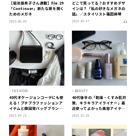
【菊池亜希子さん連載】file.29
どこで買ってる？おすすめデザ
「Continuer」新たな扉を開く
インは？「私の好きなメガネの
ためのメガネ
話」／スタイリスト福田麻琴
2025.05.17
2025.06.03
FASHION
BEAUTY
40代オケージョンコーデにも使
40代後半の「乾燥・くすみ肌対
える！プチプラファッションア
策、キラキラアイライナー」最
イテムと韓国発バッグブランド
近使ってよかった美容アイテム
「TOUT Y EST（トゥティ
5選＆やっと出会えた似合
2025.03.21
2025.02.26
エ）」のバッグなど5点をご紹
う！？伊達メガネ。【LEE DAY
介。【LEE DAYS club ering
S club tanpopo】
o】