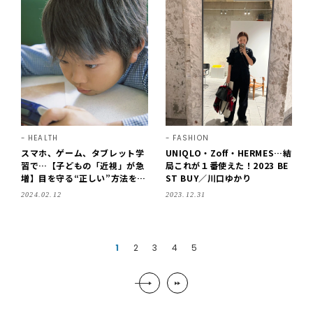
HEALTH
FASHION
スマホ、ゲーム、タブレット学
UNIQLO・Zoff・HERMES…結
習で…【子どもの「近視」が急
局これが１番使えた！2023 BE
増】目を守る“正しい”方法をア
ST BUY／川口ゆかり
ップデート！
2024.02.12
2023.12.31
1
2
3
4
5