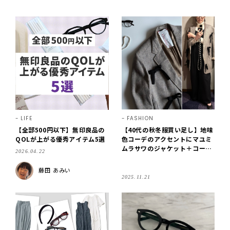
LIFE
FASHION
【全部500円以下】無印良品の
【40代の秋冬服買い足し】地味
QOLが上がる優秀アイテム5選
色コーデのアクセントにマユミ
ムラサワのジャケット＋コーデ
2026.04.22
3種類。【LEE DAYS club erin
go】
藤田 あみい
2025.11.21