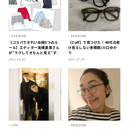
FASHION
FASHION
【コスパできれいめ服5つのル
【Zoff】で見つけた！40代の老
ール】エディター高橋夏果さん
け見えしない老眼鏡/川口ゆか
が”ラクしてきちんと見え”する
り
コツを回答！
2025.10.30
2025.07.29
LIFE
FASHION