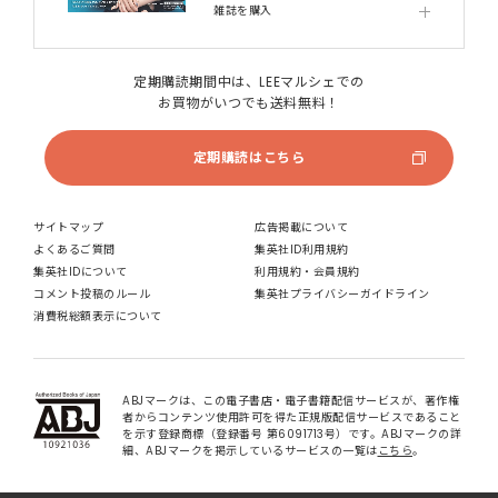
雑誌を購入
定期購読期間中は、LEEマルシェでの
お買物がいつでも送料無料！
定期購読はこちら
サイトマップ
広告掲載について
よくあるご質問
集英社ID利用規約
集英社IDについて
利用規約・会員規約
コメント投稿のルール
集英社プライバシーガイドライン
消費税総額表示について
ABJマークは、この電子書店・電子書籍配信サービスが、著作権
者からコンテンツ使用許可を得た正規版配信サービスであること
を示す登録商標（登録番号 第6091713号）です。ABJマークの詳
細、ABJマークを掲示しているサービスの一覧は
こちら
。