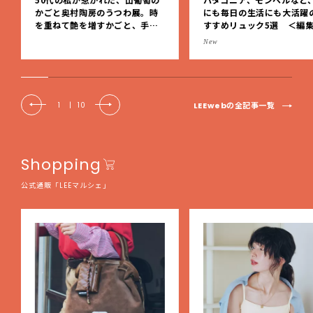
かごと奥村陶房のうつわ展。時
にも毎日の生活にも大活躍
を重ねて艶を増すかごと、手仕
すすめリュック5選 ＜編
事の美しさに出会いました。【L
レクト＞【LEEマルシェ】
New
EE DAYS club tanpopo】
LEEwebの全記事一覧
1
|
10
Shopping
公式通販「LEEマルシェ」