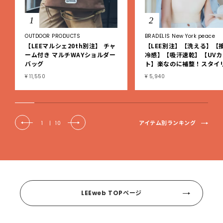
1
2
OUTDOOR PRODUCTS
BRADELIS New York peace
【LEEマルシェ20th別注】 チャ
【LEE別注】【洗える】【
ーム付き マルチWAYショルダー
冷感】【吸汗速乾】【UVカ
バッグ
ト】楽なのに補整！スタイ
シュ綿混ブラキャミ
¥ 11,550
¥ 5,940
アイテム別ランキング
1
|
10
LEEweb TOPページ