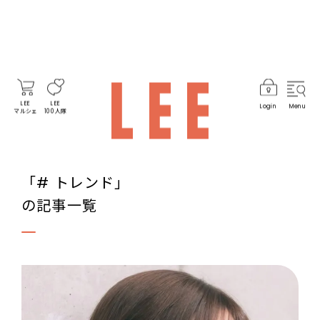
LEE
LEE
Login
Menu
マルシェ
100人隊
「# トレンド」
の記事一覧