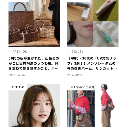
FASHION
BEAUTY
50代の私が惹かれた、山葡萄の
【40代・30代の「UV対策リッ
かごと奥村陶房のうつわ展。時
プ」3選！】メンソレータムの
を重ねて艶を増すかごと、手仕
唇色改善バーム、サンカットな
事の美しさに出会いました。
どを「夏の紫外線対策」に愛用
2026.08.06
2026.08.06
【LEE DAYS club tanpopo】
中です【LEE読者のイチ押しコ
スメ・2026】
おすすめ
LEEマルシェ限定