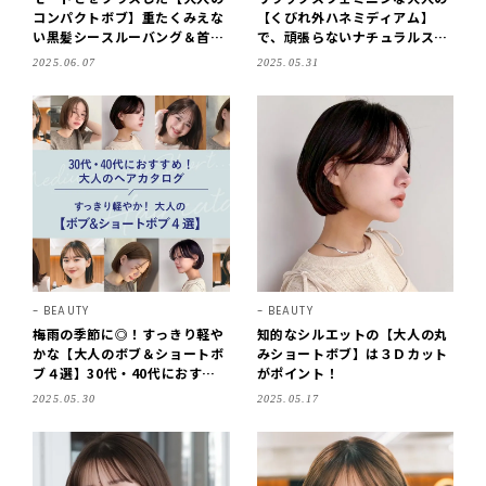
コンパクトボブ】重たくみえな
【くびれ外ハネミディアム】
い黒髪シースルーバング＆首元
で、頑張らないナチュラルスタ
ライン
イリング
2025.06.07
2025.05.31
BEAUTY
BEAUTY
梅雨の季節に◎！すっきり軽や
知的なシルエットの【大人の丸
かな【大人のボブ＆ショートボ
みショートボブ】は３Ｄカット
ブ４選】30代・40代におすす
がポイント！
めな2025最新スタイル
2025.05.30
2025.05.17