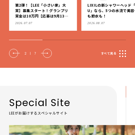
第2弾！【LEE「小さい家」大
LIXILの新シャワーヘッド「
賞】募集スタート！グランプリ
U」なら、5つの水流で美容
賞金は10万円【応募は9月13日
も節水も！
（日）まで】
2026.07.07
2026.08.07
2
|
7
すべて見る
Special Site
LEEがお届けするスペシャルサイト