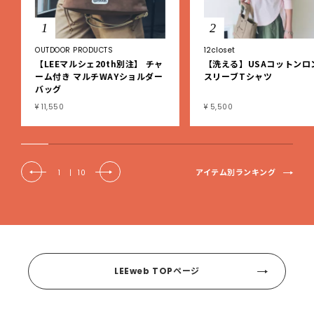
1
2
OUTDOOR PRODUCTS
12closet
【LEEマルシェ20th別注】 チャ
【洗える】USAコットンロ
ーム付き マルチWAYショルダー
スリーブTシャツ
バッグ
¥ 11,550
¥ 5,500
アイテム別ランキング
1
|
10
LEEweb TOPページ