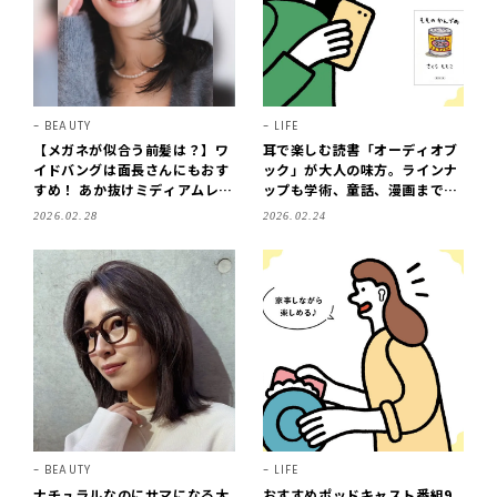
BEAUTY
LIFE
【メガネが似合う前髪は？】ワ
耳で楽しむ読書「オーディオブ
イドバングは面長さんにもおす
ック」が大人の味方。ラインナ
すめ！ あか抜けミディアムレイ
ップも学術、童話、漫画まで拡
ヤー
大中！
2026.02.28
2026.02.24
BEAUTY
LIFE
ナチュラルなのにサマになる大
おすすめポッドキャスト番組9