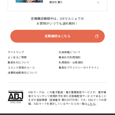
雑誌を購入
定期購読期間中は、LEEマルシェでの
お買物がいつでも送料無料！
定期購読はこちら
サイトマップ
広告掲載について
よくあるご質問
集英社ID利用規約
集英社IDについて
利用規約・会員規約
コメント投稿のルール
集英社プライバシーガイドライン
消費税総額表示について
ABJマークは、この電子書店・電子書籍配信サービスが、著作権
者からコンテンツ使用許可を得た正規版配信サービスであること
を示す登録商標（登録番号 第6091713号）です。ABJマークの詳
細、ABJマークを掲示しているサービスの一覧は
こちら
。