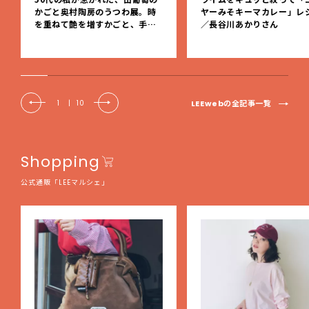
かごと奥村陶房のうつわ展。時
ヤーみそキーマカレー」レ
を重ねて艶を増すかごと、手仕
／長谷川あかりさん
事の美しさに出会いました。【L
EE DAYS club tanpopo】
LEEwebの全記事一覧
1
|
10
Shopping
公式通販「LEEマルシェ」