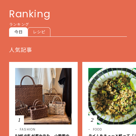
Ranking
ランキング
今日
レシピ
人気記事
1
2
FASHION
FOOD
50代の私が惹かれた、山葡萄の
ライムをキュッと絞って「