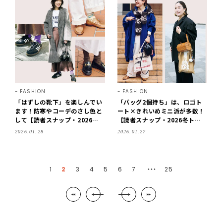
FASHION
FASHION
「はずしの靴下」を楽しんでい
「バッグ2個持ち」は、ロゴト
ます！防寒やコーデのさし色と
ート×きれいめミニ派が多数！
して【読者スナップ・2026冬
【読者スナップ・2026冬トレ
リアルトレンド】
ンド】
2026.01.28
2026.01.27
1
2
3
4
5
6
7
25
・・・