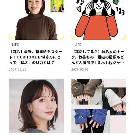
LIFE
LIFE
【耳活】最近、新番組をスター
【耳活してる？】著名人のトー
ト！OURHOME Emiさんにと
ク、教養もの…番組の種類もど
って「耳活」の魅力とは？
んどん増加中！Spotifyジャパ
ンの人に音声配信コンテンツの
2026.02.12
2026.02.08
今を聞きました！