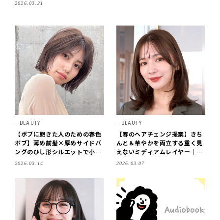
2026.03.21
BEAUTY
BEAUTY
【ボブに飽きた人のための春色
【春のヘアチェンジ提案】きち
ボブ】薄め前髪×厚めサイドバ
んと＆華やかを両立する重く見
ングのひし形シルエットで小顔
えないミディアムレイヤー｜卒
効果も！
入園シーンにも
2026.03.14
2026.03.07