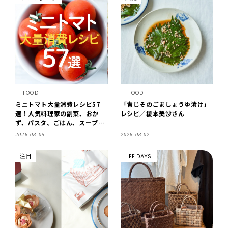
FOOD
FOOD
ミニトマト大量消費レシピ57
「青じそのごましょうゆ漬け」
選！人気料理家の副菜、おか
レシピ／榎本美沙さん
ず、パスタ、ごはん、スープま
で【保存版】
2026.08.05
2026.08.02
注目
LEE DAYS