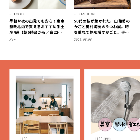
FOOD
FASHION
早朝や夜の出発でも安心！東京
50代の私が惹かれた、山葡萄の
駅改札内で買えるおすすめ手土
かごと奥村陶房のうつわ展。時
産4選【朝6時台から／夜22時
を重ねて艶を増すかごと、手仕
まで営業】
事の美しさに出会いました。
New
2026.08.06
【LEE DAYS club tanpopo】
LIFE
LIFE
PR