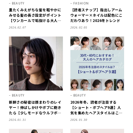
BEAUTY
FASHION
重たくみえがちな髪を軽やかに
【読者スナップ】指出しアーム
みせる髪の長さ設定がポイント
ウォーマー×ネイルは配色にこ
【ワンカールで垢抜ける大人の
だわりあり！2026冬トレンド
レイヤーミディアム】
2026.02.07
2026.02.05
BEAUTY
BEAUTY
新鮮さの秘密は顔まわりのレイ
2026年冬、読者が注目する
ヤー！伸ばしかけやボブに飽き
【ショート・ボブヘア9選】人
たら【少しモードなウルフボ
気を集めたヘアスタイルはこ
ブ】
れ！ 30代・40代におすすめの
2026.01.31
2026.01.30
最新ヘア