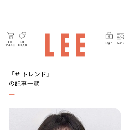
LEE
LEE
Login
Menu
マルシェ
100人隊
「# トレンド」
の記事一覧