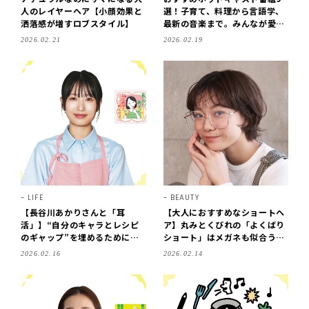
人のレイヤーヘア【小顔効果と
選！子育て、料理から言語学、
洒落感が増すロブスタイル】
最新の音楽まで。みんなが愛す
る【耳活】コンテンツを聞きま
2026.02.21
2026.02.19
した！
LIFE
BEAUTY
【長谷川あかりさんと「耳
【大人におすすめなショートヘ
活」】“自分のキャラとレシピ
ア】丸みとくびれの「よくばり
のギャップ”を埋めるために音
ショート」はメガネも似合う髪
声配信をスタート！
型！
2026.02.16
2026.02.14