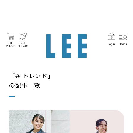
LEE
LEE
Login
Menu
マルシェ
100人隊
「# トレンド」
の記事一覧