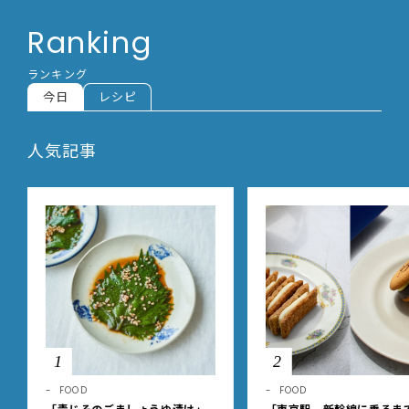
Ranking
ランキング
今日
レシピ
人気記事
1
2
FOOD
FOOD
「青じそのごましょうゆ漬け」
「東京駅、新幹線に乗るま