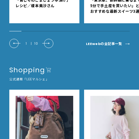
レシピ／榎本美沙さん
5分で手土産を買いたい」
おすすめな最新スイーツ3
【東京駅改札内・朝8時開
LEEwebの全記事一覧
1
|
10
Shopping
公式通販「LEEマルシェ」