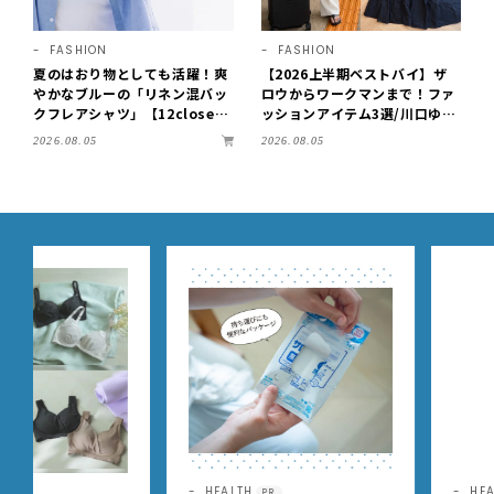
FASHION
FASHION
夏のはおり物としても活躍！爽
【2026上半期ベストバイ】ザ
やかなブルーの「リネン混バッ
ロウからワークマンまで！ファ
クフレアシャツ」【12close
ッションアイテム3選/川口ゆか
t】
り
2026.08.05
2026.08.05
HEALTH
HEALTH
PR
PR