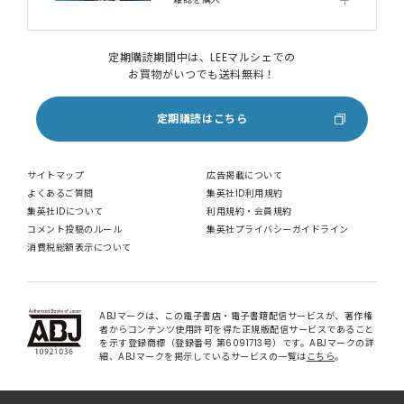
定期購読期間中は、LEEマルシェでの
お買物がいつでも送料無料！
定期購読はこちら
サイトマップ
広告掲載について
よくあるご質問
集英社ID利用規約
集英社IDについて
利用規約・会員規約
コメント投稿のルール
集英社プライバシーガイドライン
消費税総額表示について
ABJマークは、この電子書店・電子書籍配信サービスが、著作権
者からコンテンツ使用許可を得た正規版配信サービスであること
を示す登録商標（登録番号 第6091713号）です。ABJマークの詳
細、ABJマークを掲示しているサービスの一覧は
こちら
。