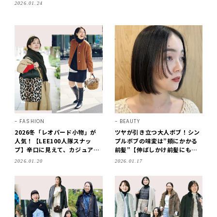
2026.01.24
FASHION
BEAUTY
2026冬「レオパード小物」が
ツヤが引き立つ大人ボブ！シン
人気！【LEE100人隊スナッ
プルボブの味変は”頬にかかる
プ】辛口に見えて、カジュアル
前髪”【伸ばしかけ前髪にもお
にもフェミニンにも合う！
すすめ】
2026.01.20
2026.01.17