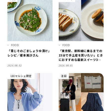
FOOD
FOOD
「青じそのごましょうゆ漬け」
「東京駅、新幹線に乗るまでの
レシピ／榎本美沙さん
15分で手土産を買いたい」とき
におすすめな最新スイーツ3選
【東京駅改札内・朝8時開店】
2026.08.02
2026.08.05
LEEマルシェ限定
注目