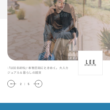
「LEE DAYS」本物志向にときめく。大人カ
ジュアル＆暮らしの雑貨
2
|
5