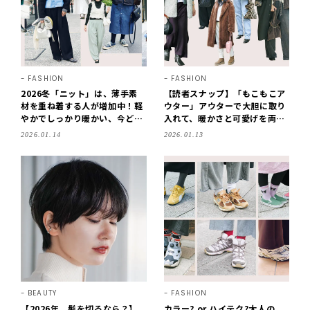
FASHION
FASHION
2026冬「ニット」は、薄手素
【読者スナップ】「もこもこア
材を重ね着する人が増加中！軽
ウター」アウターで大胆に取り
やかでしっかり暖かい、今どき
入れて、暖かさと可愛げを両立
のニットコーデ【読者スナッ
させるのが今の気分！
2026.01.14
2026.01.13
プ】
BEAUTY
FASHION
【2026年、髪を切るなら？】
カラー? or ハイテク?大人の