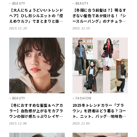
BEAUTY
BEAUTY
【大人にちょうどいいトレンド
【冬服に合う前髪は？】明るす
ヘア】ひし形シルエットの「控
ぎない髪色であか抜ける！「シ
えめウルフ」でまとまりと抜け
ースルーバング」のナチュラル
感を両得
ボブ
2025.12.20
2025.12.13
BEAUTY
FASHION
【冬におすすめな髪型＆ヘアカ
2025冬トレンドカラー「ブラ
ラー】血色感が上がるモカブラ
ウン」を読者はどう着る？コー
ウンの抜け感たっぷりレイヤー
ト、ニット、バッグ…地味色な
ボブ
のに華やかに仕上がる!
2025.12.06
2025.12.05