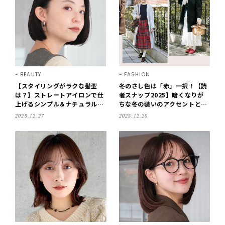
BEAUTY
FASHION
【スタイリングがラクな髪型
冬のさし色は「赤」一択！【読
は？】ストレートアイロンで仕
者スナップ2025】暗くなりが
上げるシンプル＆ナチュラルボ
ちな冬の装いのアクセントとし
ブ
て大人気！
2025.12.27
2025.12.20