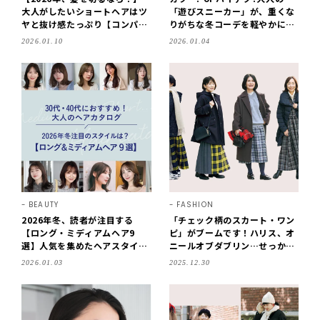
大人がしたいショートヘアはツ
「遊びスニーカー」が、重くな
ヤと抜け感たっぷり【コンパク
りがちな冬コーデを軽やかに見
ト大人ショート】
せるカギ
2026.01.10
2026.01.04
BEAUTY
FASHION
2026年冬、読者が注目する
「チェック柄のスカート・ワン
【ロング・ミディアムヘア9
ピ」がブームです！ハリス、オ
選】人気を集めたヘアスタイル
ニールオブダブリン…せっかく
はこれ！ 30代・40代におすす
取り入れるなら大胆に!
2026.01.03
2025.12.30
めの最新ヘア