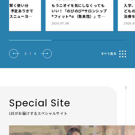
もうニオイを気にしなくっても
入学、思春期などの節目に
いい！「のびのび®サロンシップ
どもの「アトピー性皮膚炎
®フィット®α （無臭性）」で、
治療を見直しませんか？
肩こりや足腰のダルさを出先で
2026.07.08
2026.08.03
もケア
2
|
4
すべて見る
Special Site
LEEがお届けするスペシャルサイト