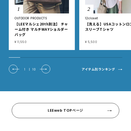
1
2
OUTDOOR PRODUCTS
12closet
【LEEマルシェ20th別注】 チャ
【洗える】USAコットンロ
ーム付き マルチWAYショルダー
スリーブTシャツ
バッグ
¥ 11,550
¥ 5,500
アイテム別ランキング
1
|
10
LEEweb TOPページ