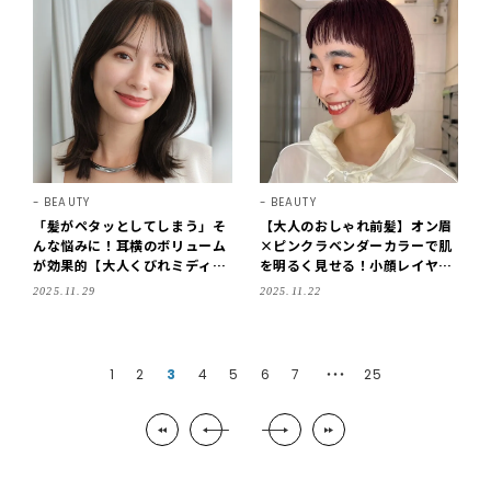
BEAUTY
BEAUTY
「髪がペタッとしてしまう」そ
【大人のおしゃれ前髪】オン眉
んな悩みに！耳横のボリューム
×ピンクラベンダーカラーで肌
が効果的【大人くびれミディア
を明るく見せる！小顔レイヤー
ム】
ボブ
2025.11.29
2025.11.22
1
2
3
4
5
6
7
25
・・・