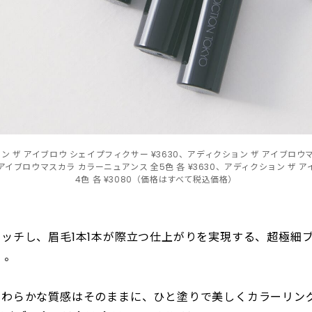
 ザ アイブロウ シェイプフィクサー ¥3630、アディクション ザ アイブロウマ
 アイブロウマスカラ カラーニュアンス 全5色 各 ¥3630、アディクション ザ 
4色 各 ¥3080（価格はすべて税込価格）
ッチし、眉毛1本1本が際立つ仕上がりを実現する、超極細
」
。
やわらかな質感はそのままに、ひと塗りで美しくカラーリン