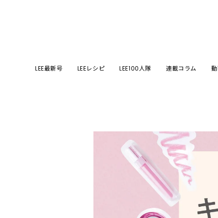
LEE最新号
LEEレシピ
LEE100人隊
連載コラム
動