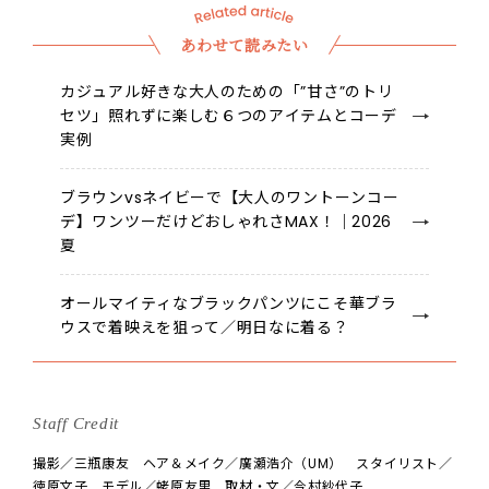
あわせて読みたい
カジュアル好きな大人のための「”甘さ”のトリ
セツ」照れずに楽しむ６つのアイテムとコーデ
実例
ブラウンvsネイビーで【大人のワントーンコー
デ】ワンツーだけどおしゃれさMAX！｜2026
夏
オールマイティなブラックパンツにこそ華ブラ
ウスで着映えを狙って／明日なに着る？
Staff Credit
撮影／三瓶康友 ヘア＆メイク／廣瀬浩介（UM） スタイリスト／
徳原文子 モデル／蛯原友里 取材・文／今村紗代子