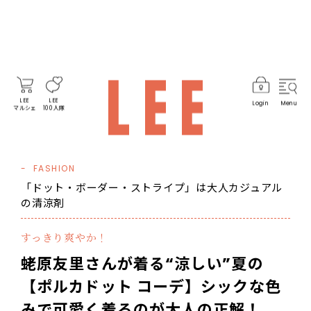
LEE
LEE
Login
Menu
マルシェ
100人隊
FASHION
「ドット・ボーダー・ストライプ」は大人カジュアル
の清涼剤
すっきり爽やか！
蛯原友里さんが着る“涼しい”夏の
【ポルカドット コーデ】シックな色
みで可愛く着るのが大人の正解！