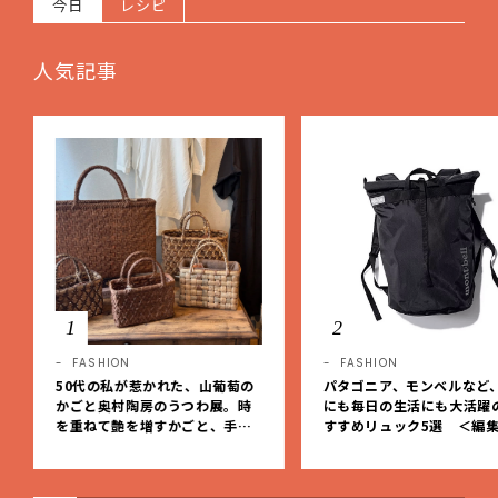
今日
レシピ
人気記事
1
2
FASHION
FASHION
50代の私が惹かれた、山葡萄の
パタゴニア、モンベルなど
かごと奥村陶房のうつわ展。時
にも毎日の生活にも大活躍
を重ねて艶を増すかごと、手仕
すすめリュック5選 ＜編
事の美しさに出会いました。【L
レクト＞【LEEマルシェ】
EE DAYS club tanpopo】