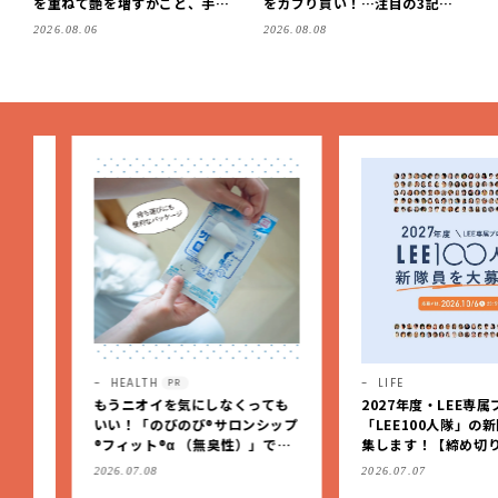
を重ねて艶を増すかごと、手仕
をカブり買い！…注目の3記事
事の美しさに出会いました。
をチェック♪【LEE100人隊・2
2026.08.06
2026.08.08
【LEE DAYS club tanpopo】
026】
HEALTH
LIFE
PR
もうニオイを気にしなくっても
2027年度・LEE専属ブロガ
いい！「のびのび®サロンシップ
「LEE100人隊」の新隊員
®フィット®α （無臭性）」で、
集します！【締め切り：10/
肩こりや足腰のダルさを出先で
（火）】
2026.07.08
2026.07.07
もケア