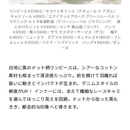
ワンピース￥31900／ホワイトオフィス（クチュール ド アダム）
キャミソール￥8910／ユナイテッドアローズ グリーンレーベル リ
ラクシング ルミネ有楽町店（グリーンレーベル リラクシング） 肩
にかけたニット￥39600／コンテ 青山店（コンテ） パンツ
￥6590・靴￥5990／ザラ カスタマーサービス（ザラ） 帽子
￥4620／ニューエラ ピアス￥12000・ネックレス￥18000・ブレ
スレット￥12000／バナナ・リパブリック バッグ￥84000／ポレ
ーヌ
白地に黒のドット柄ワンピースは、シアーなコットン
素材も相まって清涼感たっぷり。前を開けて羽織れば
装いに動きとインパクトが生まれ、デニムスタイルの
鮮度がUP！ インナーには、あえて繊細なレースキャミ
を選んでほっこり見えを回避。ドットから拾った黒も
きき、都会的な印象へと導きます。