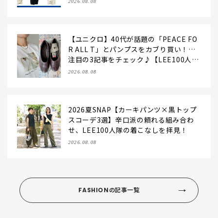
2026.08.08
【ユニクロ】40代が話題の「PEACE FO
R ALL T」とパンプスをカブり買い！…
注目の3記事をチェック♪【LEE100人
隊・2026】
2026.08.08
2026夏SNAP【カーキパンツ×黒トップ
スコーデ3選】辛口派の頼れる組み合わ
せ、LEE100人隊の着こなしを拝見！
2026.08.08
FASHIONの記事一覧