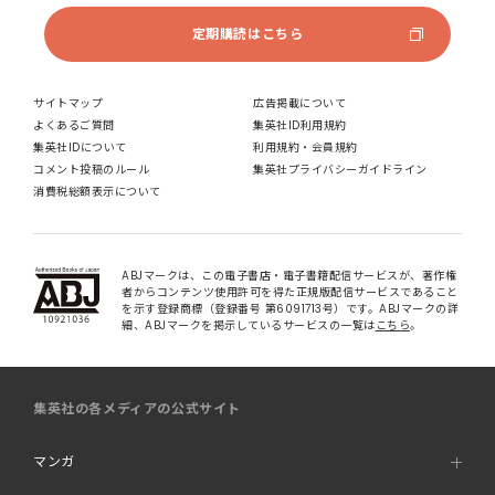
定期購読はこちら
サイトマップ
広告掲載について
よくあるご質問
集英社ID利用規約
集英社IDについて
利用規約・会員規約
コメント投稿のルール
集英社プライバシーガイドライン
消費税総額表示について
ABJマークは、この電子書店・電子書籍配信サービスが、著作権
者からコンテンツ使用許可を得た正規版配信サービスであること
を示す登録商標（登録番号 第6091713号）です。ABJマークの詳
細、ABJマークを掲示しているサービスの一覧は
こちら
。
集英社の各メディアの公式サイト
マンガ