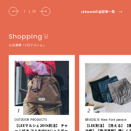
LEEwebの全記事一覧
1
|
10
Shopping
公式通販「LEEマルシェ」
1
2
OUTDOOR PRODUCTS
BRADELIS New York peace
【LEEマルシェ20th別注】 チャ
【LEE別注】【洗える】【
ーム付き マルチWAYショルダー
冷感】【吸汗速乾】優しく