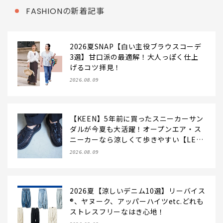
FASHIONの新着記事
2026夏SNAP【白い主役ブラウスコーデ
3選】甘口派の最適解！大人っぽく仕上
げるコツ拝見！
2026.08.09
【KEEN】5年前に買ったスニーカーサン
ダルが今夏も大活躍！オープンエア・ス
ニーカーなら涼しくて歩きやすい【LEE
編集部の「お気に入り、語らせて！」#7
2026.08.09
1】
2026夏【涼しいデニム10選】リーバイス
®、ヤヌーク、アッパーハイツetc.どれも
ストレスフリーなはき心地！