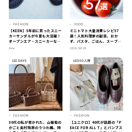
FASHION
FOOD
【KEEN】5年前に買ったスニー
ミニトマト大量消費レシピ57
カーサンダルが今夏も大活躍！
選！人気料理家の副菜、おか
オープンエア・スニーカーなら
ず、パスタ、ごはん、スープま
涼しくて歩きやすい【LEE編集
で【保存版】
New
2026.08.05
部の「お気に入り、語らせ
て！」#71】
LEE DAYS
LEE100人隊
FASHION
FASHION
50代の私が惹かれた、山葡萄の
【ユニクロ】40代が話題の「P
かごと奥村陶房のうつわ展。時
EACE FOR ALL T」とパンプス