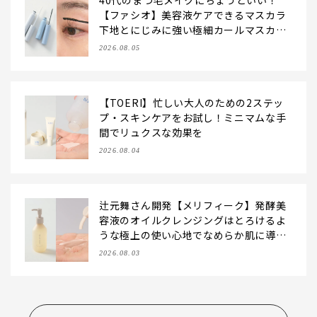
40代のまつ毛メイクにちょうどいい！
【ファシオ】美容液ケアできるマスカラ
下地とにじみに強い極細カールマスカラ
をお試し
2026.08.05
【TOERI】忙しい大人のための2ステッ
プ・スキンケアをお試し！ミニマムな手
間でリュクスな効果を
2026.08.04
辻元舞さん開発【メリフィーク】発酵美
容液のオイルクレンジングはとろけるよ
うな極上の使い心地でなめらか肌に導
く！
2026.08.03