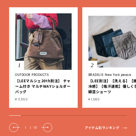
1
2
OUTDOOR PRODUCTS
BRADELIS New York peace
【LEEマルシェ20th別注】 チャ
【LEE別注】【洗える】【
ーム付き マルチWAYショルダー
冷感】【吸汗速乾】優しく
バッグ
綿混ショーツ
¥ 11,550
¥ 1,980
アイテム別ランキング
1
|
10