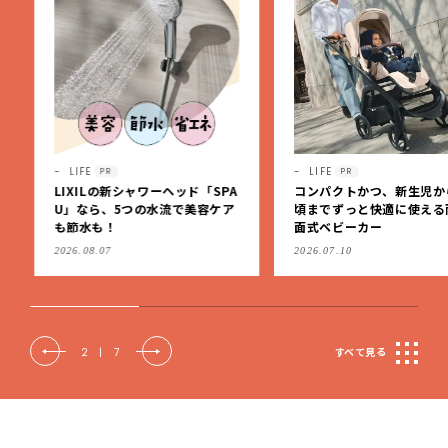
LIFE
LIFE
PR
PR
LIXILの新シャワーヘッド「SPA
コンパクトかつ、新生児か
U」なら、5つの水流で美容ケア
頃までずっと快適に使える
も節水も！
面式ベビーカー
2026.08.07
2026.07.10
2
|
7
すべて見る