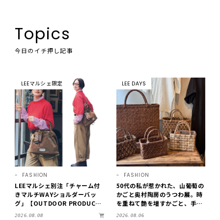
Topics
今日のイチ押し記事
LEEマルシェ限定
LEE DAYS
FASHION
FASHION
LEEマルシェ別注「チャーム付
50代の私が惹かれた、山葡萄の
きマルチWAYショルダーバッ
かごと奥村陶房のうつわ展。時
グ」【OUTDOOR PRODUCT
を重ねて艶を増すかごと、手仕
S ×LEE100人隊】第3弾はリッ
事の美しさに出会いました。
2026.08.08
2026.08.06