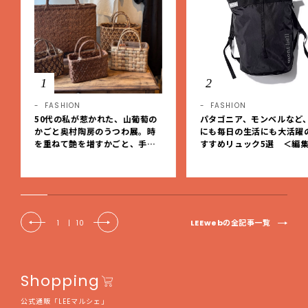
1
2
FASHION
FASHION
50代の私が惹かれた、山葡萄の
パタゴニア、モンベルなど
かごと奥村陶房のうつわ展。時
にも毎日の生活にも大活躍
を重ねて艶を増すかごと、手仕
すすめリュック5選 ＜編
事の美しさに出会いました。【L
レクト＞【LEEマルシェ】
EE DAYS club tanpopo】
LEEwebの全記事一覧
1
|
10
Shopping
公式通販「LEEマルシェ」