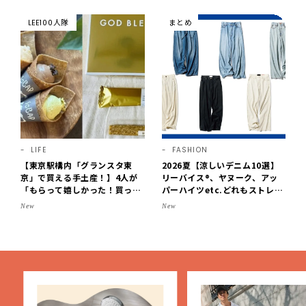
チ映えにこだわり！
【LEE DAYS club tanpopo】
LEE100人隊
まとめ
LIFE
FASHION
【東京駅構内「グランスタ東
2026夏【涼しいデニム10選】
京」で買える手土産！】4人が
リーバイス®、ヤヌーク、アッ
「もらって嬉しかった！買って
パーハイツetc.どれもストレス
よかった」スイーツを拝見♪G
フリーなはき心地！
New
New
OD BLESS BUTTERのバター
菓子、SOBAPのミニクレー
プ…etc.【2026】