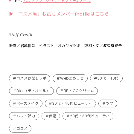
HP：
パルファン・クリスチャン・ディオール
▶「コスメ暦」お試しメンバーProfileはこちら
Staff Credit
撮影／岩城裕哉 イラスト／オカヤイヅミ 取材・文／渡辺有紀子
#コスメお試しレポ
#Webまめっこ
#30代・40代
#Dior（ディオール）
#BB・CCクリーム
#ベースメイク
#30代・40代ビューティ
#ツヤ
#ハリ・弾力
#保湿
#20代・30代ビューティ
#コスメ