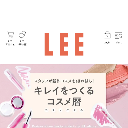
LEE
LEE
Login
Menu
マルシェ
100人隊