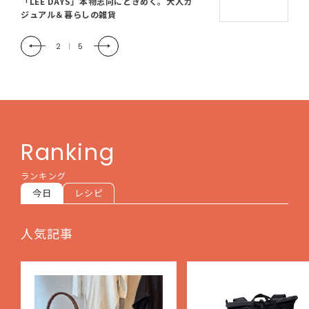
「LEE DAYS」本物志向にときめく。大人カ
ジュアル＆暮らしの雑貨
2
|
5
Ranking
ランキング
今日
レシピ
人気記事