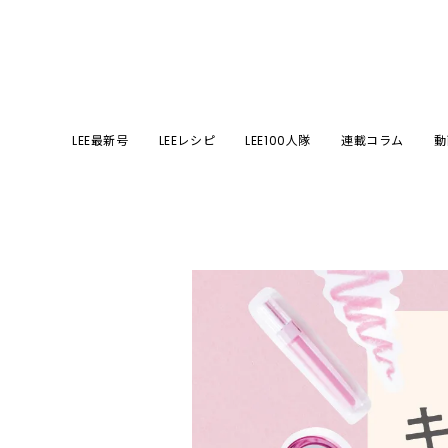
LEE最新号
LEEレシピ
LEE100人隊
連載コラム
動