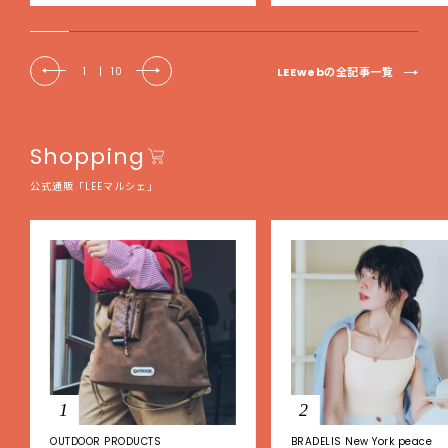
EE DAYS club tanpopo】
LEEwebの全記事一覧
1
|
10
Shopping
公式通販「LEEマルシェ」
1
2
OUTDOOR PRODUCTS
BRADELIS New York peace