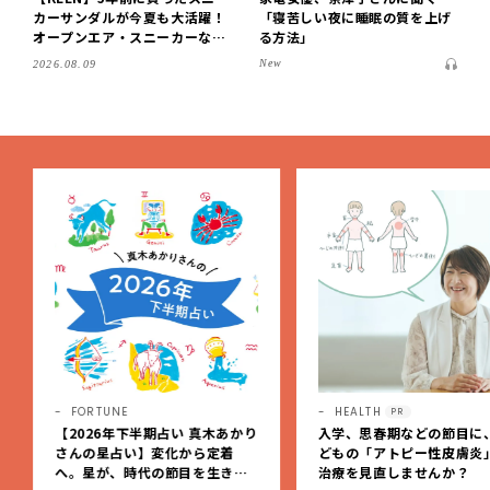
カーサンダルが今夏も大活躍！
「寝苦しい夜に睡眠の質を上げ
オープンエア・スニーカーなら
る方法」
涼しくて歩きやすい【LEE編集
New
2026.08.09
部の「お気に入り、語らせ
て！」#71】
FORTUNE
HEALTH
PR
【2026年下半期占い 真木あかり
入学、思春期などの節目に
さんの星占い】変化から定着
どもの「アトピー性皮膚炎
へ。星が、時代の節目を生きる
治療を見直しませんか？