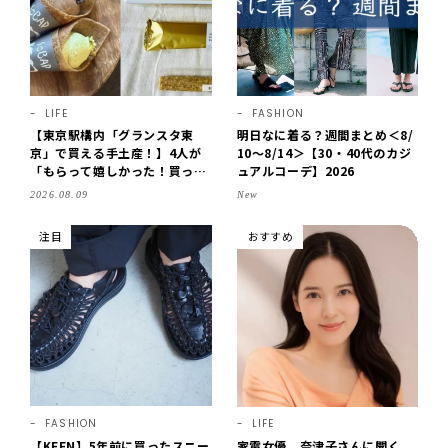
LIFE
FASHION
【東京駅構内「グランスタ東
明日なに着る？週間まとめ＜8/
京」で買える手土産！】4人が
10～8/14＞【30・40代のカジ
「もらって嬉しかった！買って
ュアルコーデ】2026
よかった」スイーツを拝見♪G
2026.08.09
New
OD BLESS BUTTERのバター
菓子、SOBAPのミニクレー
注目
おすすめ
プ…etc.【2026】
FASHION
LIFE
【KEEN】5年前に買ったスニー
家電女優、奈津子さんに聞く