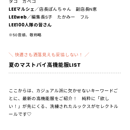
タコ カベコ
LEEマルシェ
／店長ぽんちゃん 副店長N恵
LEEweb
／編集長S子 たかみー フル
LEE100人隊の皆さん
※50音順、敬称略
╲ 快適さも洒落見えも妥協しない！ ╱
夏のマストバイ高機能服LIST
ここからは、カジュアル派に欠かせないキーワードご
とに、最新の高機能服をご紹介！ 純粋に「欲し
い！」が先にくる、洗練されたルックスがセレクトル
ールです♡