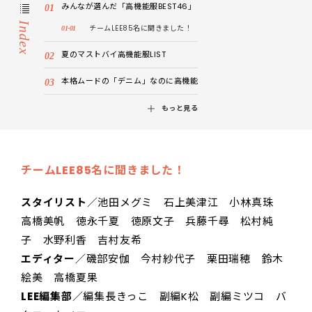
みんなが選んだ「高機能服BEST46」
Index
チームLEE85名に聞きました！
夏のマストバイ高機能服LIST
本格ムードの「デニム」なのに高機能
もっと見る
チームLEE85名に聞きました！
スタイリスト
／池田メグミ 石上美津江 小林真珠
高橋美帆 徳永千夏 徳原文子 兵藤千尋 松村純
子 水野利香 吉村友希
エディター
／磯部安伽 今村紗代子 栗田瑞穂 鈴木
絵美 高橋夏果
LEE編集部
／編集長きっこ 副編K松 副編ミツコ バ