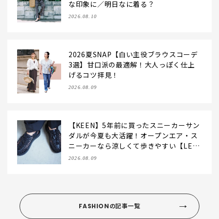
な印象に／明日なに着る？
2026.08.10
2026夏SNAP【白い主役ブラウスコーデ
3選】甘口派の最適解！大人っぽく仕上
げるコツ拝見！
2026.08.09
【KEEN】5年前に買ったスニーカーサン
ダルが今夏も大活躍！オープンエア・ス
ニーカーなら涼しくて歩きやすい【LEE
編集部の「お気に入り、語らせて！」#7
2026.08.09
1】
FASHIONの記事一覧