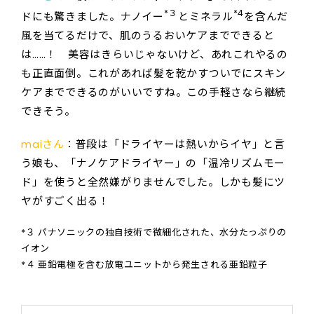
*３
*4
ドにも驚きました。ナノイー
とミネラル
を含んだ
風を当てるだけで、肌のうるおいケアまでできると
は……！ 美容はきらいじゃないけど、あれこれやるの
も正直面倒。これがあれば髪を乾かすついでにスキン
ケアまでできるのがいいですね。この手軽さなら継続
できそう。
maiさん
：普段は「ドライヤーは熱いからイヤ」と言
う娘も、「ナノケアドライヤー」の「温冷リズムモー
ド」を使うと全然嫌がりませんでした。しかも髪にツ
ヤがすごく出る！
*３ パナソニックの独自技術で微細化された、水分たっぷりの
イオン
*４ 亜鉛電極を含む放電ユニットから発生される亜鉛粒子