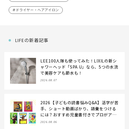
#ドライヤー・ヘアアイロン
LIFEの新着記事
LEE100人隊も使ってみた！LIXILの新シ
ャワーヘッド「SPA U」なら、5つの水流
で美容ケアも節水も！
2026.08.07
2026【子どもの読書悩みQ&A】活字が苦
手、ショート動画ばかり、語彙をつける
には？おすすめ児童書付きでプロがアン
サー！
2026.08.06