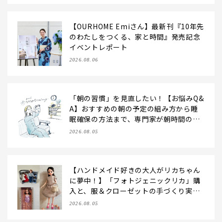
【OURHOME Emiさん】最新刊『10年先
のわたしをつくる、家と時間』発売記念
イベントレポート
2026.08.06
「朝の習慣」を見直したい！【お悩みQ&
A】おすすめの朝の予定の組み方から睡
眠確保の方法まで、専門家が朝時間の使
い方のコツを伝授！
2026.08.05
【ハンドメイド好きの大人がリカちゃん
に夢中！】「フォトジェニックリカ」購
入と、服＆クローゼットの手づくり実例
をご紹介【LEE100人隊・2026】
2026.08.05