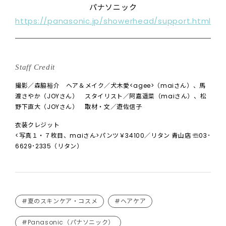
パナソニック
https://panasonic.jp/showerhead/support.html
Staff Credit
撮影／森脇裕介 ヘア＆メイク／犬木愛<agee>（maiさん）、馬
渡さやか（JOYさん） スタイリスト／阿嘉遥菜（maiさん）、松
野下直大（JOYさん） 取材・文／遊佐信子
衣装クレジット
<写真１・７枚目、maiさん>パンツ￥34100／リタン 青山店 ☏03･
6629･2335（リタン）
#夏のスキンケア・コスメ
#ヘアケア
#Panasonic（パナソニック）