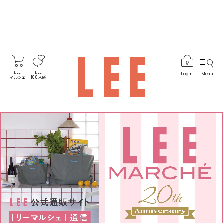
LEE
LEE
Login
Menu
マルシェ
100人隊