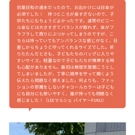
初夏日和の週末だったので、お出かけには日傘が
必須でした！ 持つところが長すぎないので、子
供たちにもちょうどよかったです。通常のビニー
ル傘などは大きすぎてバランスが取れず、傘がフ
ラフラして周りにぶつかってしまうのですが、こ
ちらは持っていてもアンバランスな感じがなく、日
差しからちょうど守ってくれるサイズでした。折
りたたんだときも、子どもたちのバッグに入りや
すいサイズ。軽量なので子どもたちが携帯する時
も心配がありません。最初は無理矢理開こうとし
てしまいましたが、丁寧に順序を守って開くよう
伝えたら問題なく使えました。何よりも、ファッ
ションの邪魔をしないチャコールカラーは子ども
にも自分にも使いやすく、誰が持っても問題なく
感じました！（LEEマルシェ バイヤーFUKU）