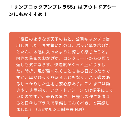
「サンブロックアンブレラ55」はアウトドアシー
ンにもおすすめ！
「夏日のような炎天下のもと、公園キャンプで使
用しました。まず驚いたのは、パッと傘を広げた
とたん、木陰に入ったように涼しく感じたこと。
内側の黒布のおかげか、コンクリートからの照り
返しも気にならず、快適度がぐっと上がりまし
た。時折、風が強く吹くこともある日だったので
すが、傘がひっくり返ることもなく、ハリ感のあ
るしっかりした生地も安心感あり。これまでは動
きやすさ重視で、アウトドアシーンでは帽子にして
いたのですが、最近の暑さ、日差しの強さを考え
ると日傘もプラスで準備しておくべき、と実感し
ました」（LEEマルシェ副室長 N恵）