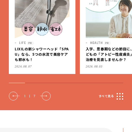
HEALTH
LIFE
PR
入学、思春期などの節目に、子
2027年度・LEE専属ブロガ
どもの「アトピー性皮膚炎」の
「LEE100人隊」の新隊員
治療を見直しませんか？
集します！【締め切り：10/
（火）】
2026.08.03
2026.07.07
2
|
7
すべて見る