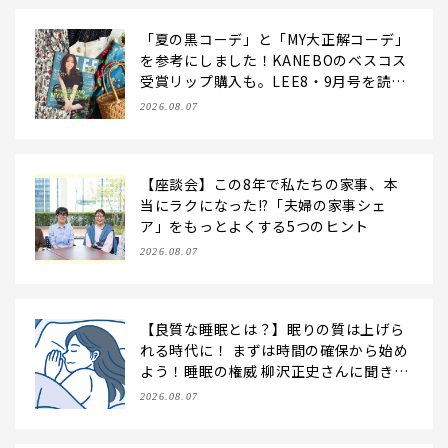
「夏の黒コーデ」と「MY大正解コーデ」
を参考にしました！KANEBOのベスコス
受賞リップ購入も。LEE8・9月号を読ん
だ6人の感想【LEE100人隊のレビューvo
2026.08.07
l.6・2026】
【座談会】この8年で私たちの家事、本
当にラクになった!?「夫婦の家事シェ
ア」をもっとよくする5つのヒント
2026.08.07
【良質な睡眠とは？】眠りの質は上げら
れる時代に！ まずは時間の確保から始め
よう！睡眠の権威 柳沢正史さんに聞きま
した
2026.08.07