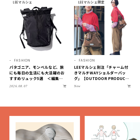
LEEマルシェ
LEEマルシェ限定
FASHION
FASHION
パタゴニア、モンベルなど、旅
LEEマルシェ別注「チャーム付
にも毎日の生活にも大活躍のお
きマルチWAYショルダーバッ
すすめリュック5選 ＜編集部
グ」【OUTDOOR PRODUCT
セレクト＞【LEEマルシェ】
S ×LEE100人隊】第3弾はリッ
2026.08.07
New
チ映えにこだわり！