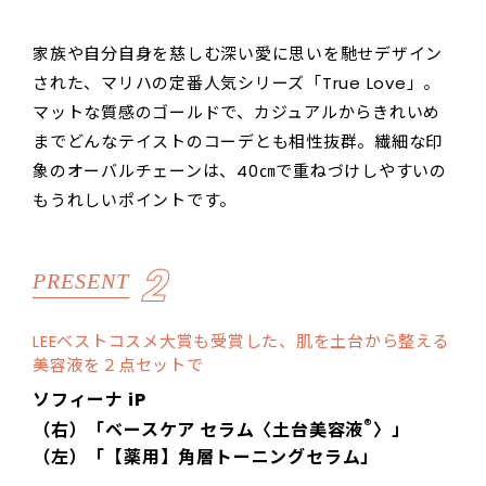
家族や自分自身を慈しむ深い愛に思いを馳せデザイン
された、マリハの定番人気シリーズ「True Love」。
マットな質感のゴールドで、カジュアルからきれいめ
までどんなテイストのコーデとも相性抜群。繊細な印
象のオーバルチェーンは、40㎝で重ねづけしやすいの
もうれしいポイントです。
2
PRESENT
LEEベストコスメ大賞も受賞した、肌を土台から整える
美容液を２点セットで
ソフィーナ iP
®
（右）「ベースケア セラム〈土台美容液
〉」
（左）「【薬用】角層トーニングセラム」