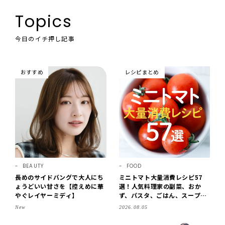
Topics
今日のイチ押し記事
おすすめ
レシピまとめ
BEAUTY
FOOD
長めのサイドバングで大人にち
ミニトマト大量消費レシピ57
ょうどいい甘さを【控えめに華
選！人気料理家の副菜、おか
やぐレイヤーミディ】
ず、パスタ、ごはん、スープま
で【保存版】
New
2026.08.05