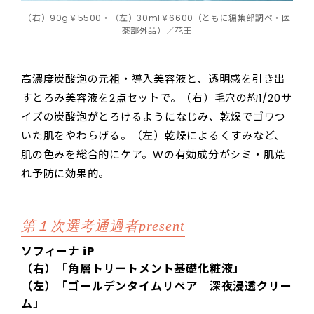
（右）90g￥5500・（左）30ml￥6600（ともに編集部調べ・医
薬部外品）／花王
高濃度炭酸泡の元祖・導入美容液と、透明感を引き出
すとろみ美容液を2点セットで。（右）毛穴の約1/20サ
イズの炭酸泡がとろけるようになじみ、乾燥でゴワつ
いた肌をやわらげる。（左）乾燥によるくすみなど、
肌の色みを総合的にケア。Wの有効成分がシミ・肌荒
れ予防に効果的。
第１次選考通過者present
ソフィーナ iP
（右）「角層トリートメント基礎化粧液」
（左）「ゴールデンタイムリペア 深夜浸透クリー
ム」