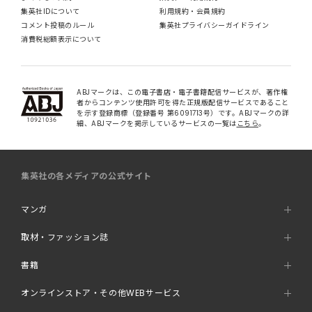
集英社IDについて
利用規約・会員規約
コメント投稿のルール
集英社プライバシーガイドライン
消費税総額表示について
ABJマークは、この電子書店・電子書籍配信サービスが、著作権
者からコンテンツ使用許可を得た正規版配信サービスであること
を示す登録商標（登録番号 第6091713号）です。ABJマークの詳
細、ABJマークを掲示しているサービスの一覧は
こちら
。
集英社の各メディアの公式サイト
マンガ
取材・ファッション誌
書籍
オンラインストア・その他WEBサービス