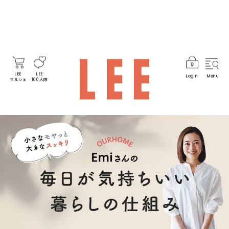
LEE
LEE
Login
Menu
マルシェ
100人隊