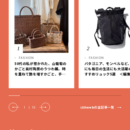
1
2
FASHION
FASHION
50代の私が惹かれた、山葡萄の
パタゴニア、モンベルなど
かごと奥村陶房のうつわ展。時
にも毎日の生活にも大活躍
を重ねて艶を増すかごと、手仕
すすめリュック5選 ＜編
事の美しさに出会いました。【L
レクト＞【LEEマルシェ】
EE DAYS club tanpopo】
LEEwebの全記事一覧
1
|
10