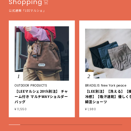
Shopping
公式通販「LEEマルシェ」
1
2
OUTDOOR PRODUCTS
BRADELIS New York peace
【LEEマルシェ20th別注】 チャ
【LEE別注】【洗える】【
ーム付き マルチWAYショルダー
冷感】【吸汗速乾】優しく
バッグ
綿混ショーツ
¥ 11,550
¥ 1,980