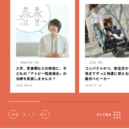
HEALTH
LIFE
PR
PR
入学、思春期などの節目に、子
コンパクトかつ、新生児か
どもの「アトピー性皮膚炎」の
頃までずっと快適に使える
治療を見直しませんか？
面式ベビーカー
2026.08.03
2026.07.10
2
|
7
すべて見る