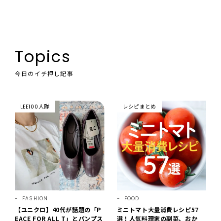
Topics
今日のイチ押し記事
LEE100人隊
レシピまとめ
FASHION
FOOD
【ユニクロ】40代が話題の「P
ミニトマト大量消費レシピ57
EACE FOR ALL T」とパンプス
選！人気料理家の副菜、おか