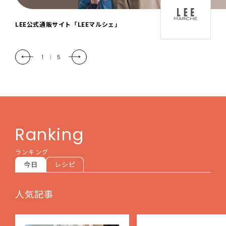
「LEE DAYS」本物志向にときめく。大人カ
ジュアル＆暮らしの雑貨
2
|
5
Ranking
ランキング
今日
レシピ
人気記事