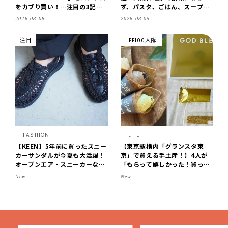
をカブり買い！…注目の3記事
ず、パスタ、ごはん、スープま
をチェック♪【LEE100人隊・2
で【保存版】
2026.08.08
2026.08.05
026】
注目
LEE100人隊
FASHION
LIFE
【KEEN】5年前に買ったスニー
【東京駅構内「グランスタ東
カーサンダルが今夏も大活躍！
京」で買える手土産！】4人が
オープンエア・スニーカーなら
「もらって嬉しかった！買って
涼しくて歩きやすい【LEE編集
よかった」スイーツを拝見♪G
New
New
部の「お気に入り、語らせ
OD BLESS BUTTERのバター
て！」#71】
菓子、SOBAPのミニクレー
プ…etc.【2026】