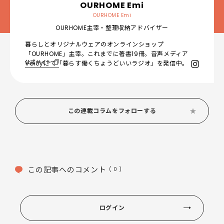
OURHOME Emi
OURHOME Emi
OURHOME主宰・整理収納アドバイザー
暮らしとオリジナルウェアのオンラインショップ
「OURHOME」主宰。これまでに著書19冊。音声メディア
公式サイト
Voicyにて「暮らす働くちょうどいいラジオ」を発信中。
この連載コラムをフォローする
この記事へのコメント
( 0 )
ログイン