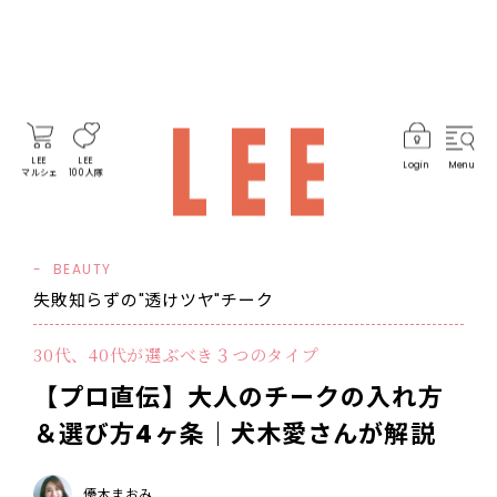
LEE
LEE
Login
Menu
マルシェ
100人隊
BEAUTY
失敗知らずの"透けツヤ"チーク
30代、40代が選ぶべき３つのタイプ
【プロ直伝】大人のチークの入れ方
＆選び方4ヶ条｜犬木愛さんが解説
優木まおみ