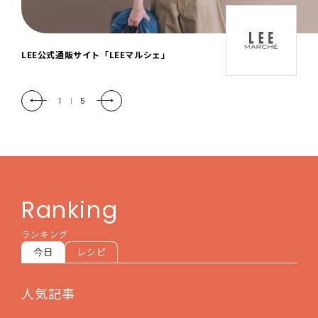
「LEE DAYS」本物志向にときめく。大人カ
ジュアル＆暮らしの雑貨
2
|
5
Ranking
ランキング
今日
レシピ
人気記事