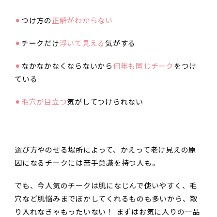
⚫︎
つけ方の
正解がわからない
⚫︎
チークだけ
浮いて見える
気がする
⚫︎
なかなかなくならないから
何年も同じチーク
をつけ
ている
⚫︎
毛穴が目立つ
気がしてつけられない
選び方やのせる場所によって、かえって老け見えの原
因になるチークには苦手意識を持つ人も。
でも、今人気のチークは肌になじんで使いやすく、毛
穴など肌悩みまでぼかしてくれるものも多いから、取
り入れなきゃもったいない！ まずはお気に入りの一品