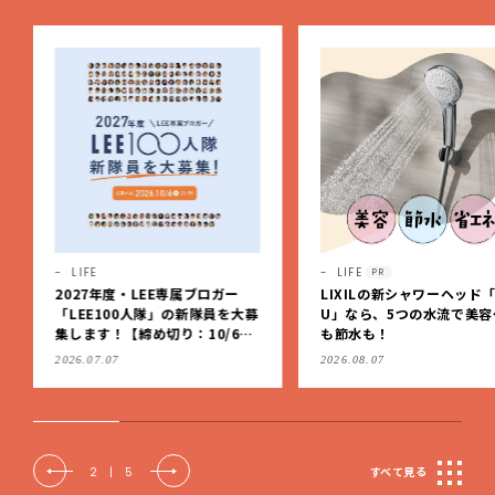
LIFE
HEALTH
PR
PR
LIXILの新シャワーヘッド「SPA
入学、思春期などの節目に
U」なら、5つの水流で美容ケア
どもの「アトピー性皮膚炎
も節水も！
治療を見直しませんか？
2026.08.07
2026.08.03
2
|
5
すべて見る