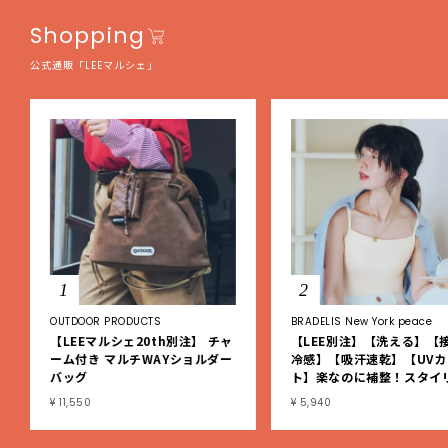
Shopping
公式通販「LEEマルシェ」
1
2
OUTDOOR PRODUCTS
BRADELIS New York peace
【LEEマルシェ20th別注】 チャ
【LEE別注】【洗える】【
ーム付き マルチWAYショルダー
冷感】【吸汗速乾】【UVカ
バッグ
ト】楽なのに補整！スタイ
シュ綿混ブラキャミ
¥ 11,550
¥ 5,940