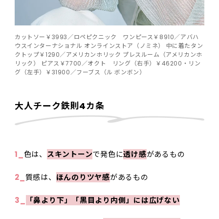
カットソー￥3993／ロペピクニック ワンピース￥8910／アバハ
ウスインターナショナル オンラインストア（ノミネ） 中に着たタン
クトップ￥1290／アメリカンホリック プレスルーム（アメリカンホ
リック） ピアス￥7700／オクト リング（右手）￥46200・リン
グ（左手）￥31900／フーブス（ル ボンボン）
大人チーク鉄則4カ条
1_
色は、
スキントーン
で発色に
透け感
があるもの
2_
質感は、
ほんのりツヤ感
があるもの
3_
「鼻より下」「黒目より内側」には広げない