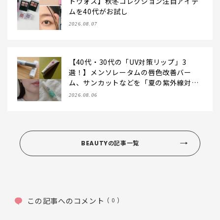
トヴォス】秋冬コレクション注目アイテ
ムを40代がお試し
2026.08.07
【40代・30代の「UV対策リップ」3
選！】メンソレータムの唇色改善バー
ム、サンカットなどを「夏の紫外線対
策」に愛用中です【LEE読者のイチ押し
2026.08.06
コスメ・2026】
BEAUTYの記事一覧
この記事へのコメント
( 0 )