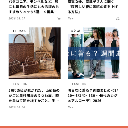
パタゴニア、モンベルなど、旅
家電女優、奈津子さんに聞く
にも毎日の生活にも大活躍のお
「寝苦しい夜に睡眠の質を上げ
すすめリュック5選 ＜編集部
る方法」
セレクト＞【LEEマルシェ】
2026.08.07
New
LEE DAYS
まとめ
FASHION
FASHION
50代の私が惹かれた、山葡萄の
明日なに着る？週間まとめ＜8/
かごと奥村陶房のうつわ展。時
10～8/14＞【30・40代のカジ
を重ねて艶を増すかごと、手仕
ュアルコーデ】2026
事の美しさに出会いました。
2026.08.06
New
【LEE DAYS club tanpopo】