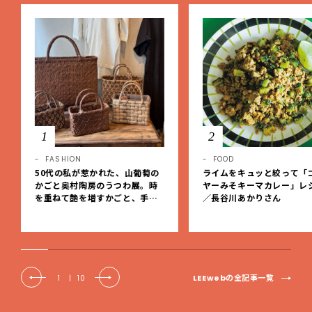
1
2
FASHION
FOOD
50代の私が惹かれた、山葡萄の
ライムをキュッと絞って「
かごと奥村陶房のうつわ展。時
ヤーみそキーマカレー」レ
を重ねて艶を増すかごと、手仕
／長谷川あかりさん
事の美しさに出会いました。【L
EE DAYS club tanpopo】
LEEwebの全記事一覧
1
|
10