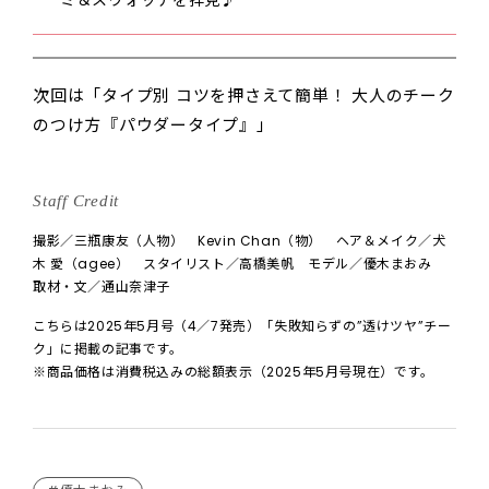
次回は「タイプ別 コツを押さえて簡単！ 大人のチーク
のつけ方『パウダータイプ』」
Staff Credit
撮影／三瓶康友（人物） Kevin Chan（物） ヘア＆メイク／犬
木 愛（agee） スタイリスト／高橋美帆 モデル／優木まおみ
取材・文／通山奈津子
こちらは2025年5月号（4／7発売）「失敗知らずの”透けツヤ”チー
ク」に掲載の記事です。
※商品価格は消費税込みの総額表示（2025年5月号現在）です。