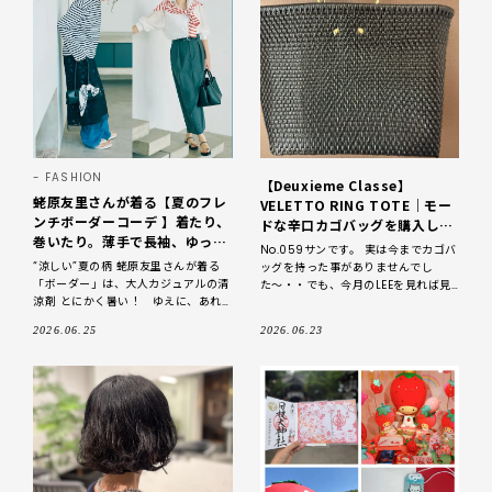
FASHION
【Deuxieme Classe】
蛯原友里さんが着る【夏のフレ
VELETTO RING TOTE｜モー
ンチボーダーコーデ 】着たり、
ドな辛口カゴバッグを購入しま
巻いたり。薄手で長袖、ゆった
した
No.059サンです。 実は今までカゴバ
りしたラインを選ぶのが正解
“涼しい”夏の柄 蛯原友里さんが着る
ッグを持った事がありませんでし
「ボーダー」は、大人カジュアルの清
た〜・・でも、今月のLEEを見れば見
涼剤 とにかく暑い！ ゆえに、あれ
るほどカゴバッグが欲しい！
これ盛るのが難しい夏おしゃれ。だか
https://lee.hpplus.jp/col
2026.06.25
2026.06.23
らこそ、賢く取り入れたいのが柄アイ
テ