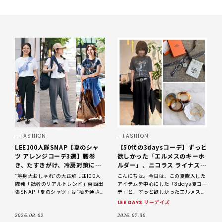
FASHION
FASHION
LEE100人隊SNAP【夏のシャ
【50代の3daysコーデ】ずっと
ツ アレンジコーデ3選】腰巻
欲しかった「エルメスのキーホ
き、たすきがけ、冷房対策に！
ルダー」、ニコラス ライナスの
おしゃれ上手の巻物テク｜
サンダル＋アクセサリーとレー
“等身大おしゃれ”の大正解 LEE100人
こんにちは。今日は、この夏購入した
2026
スキャミで夏のおしゃれを更
隊発「読者のリアルトレンド」東西出
アイテムを中心にした「3days夏コー
新！【LEE DAYS club なお】
張SNAP「夏のシャツ」は“袖を通さな
デ」と、ずっと欲しかったエルメスの
い”で大活躍 全国各地で活躍する、読
キーホルダーについて書かせていただ
LEE DAYS リーデイズ
者代表のブロガー集団「L
きます。 相変わらず大好きなカジュア
ルコーデ。そこに
2026.08.02
2026.07.30