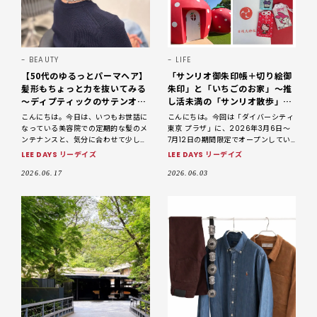
BEAUTY
LIFE
【50代のゆるっとパーマヘア】
「サンリオ御朱印帳＋切り絵御
髪形もちょっと力を抜いてみる
朱印」と「いちごのお家」～推
～ディプティックのサテンオイ
し活未満の「サンリオ散歩」
ルで整える大人のボブスタイル
【LEE DAYS club なお】
こんにちは。今日は、いつもお世話に
こんにちは。今回は「ダイバーシティ
【LEE DAYS club なお】
なっている美容院での定期的な髪のメ
東京 プラザ」に、2026年3月6日〜
ンテナンスと、気分に合わせて少しず
7月12日の期間限定でオープンしてい
つ変化をつけて楽しんでいる、私のボ
る「いちご型の展示施設」と川崎市に
LEE DAYS リーデイズ
LEE DAYS リーデイズ
ブスタイルについて書かせていただき
ある「日枝大神社」へ姉、姪、娘と私
ます。 ※掲載写真はす
の4人で行ってきまし
2026.06.17
2026.06.03