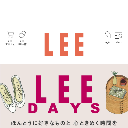
LEE
LEE
Login
Menu
マルシェ
100人隊