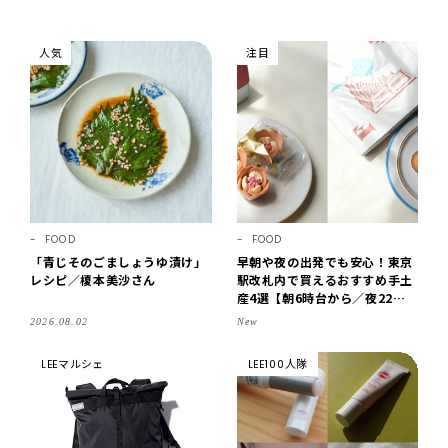
人気
注目
FOOD
FOOD
「青じそのごましょうゆ漬け」
早朝や夜の出発でも安心！東京
レシピ／榎本美沙さん
駅改札内で買えるおすすめ手土
産4選【朝6時台から／夜22時
まで営業】
2026.08.02
New
LEEマルシェ
LEE100人隊