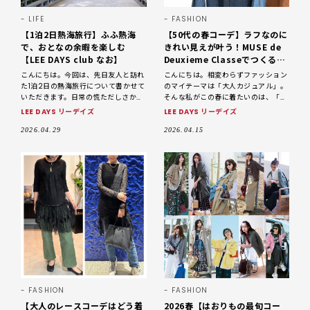
LIFE
FASHION
【1泊2日熱海旅行】ふふ熱海
【50代の春コーデ】ラフなのに
で、おとなの余暇を楽しむ
きれい見えが叶う！MUSE de
【LEE DAYS club なお】
Deuxieme Classeでつくる大
人の3daysコーデ【LEE DAYS
こんにちは。今回は、先日友人と訪れ
こんにちは。相変わらずファッション
club なお】
た1泊2日の熱海旅行について書かせて
のマイテーマは「大人カジュアル」。
いただきます。日常の慌ただしさから
そんな私がこの春に着たいのは、「ラ
少し離れて、ゆったりとした時間を過
フだけど、きれいに見える」スタイ
LEE DAYS リーデイズ
LEE DAYS リーデイズ
ごしました。 昨年の夏に訪れた「ふ
ル。今回は、大好きな「MUSE de
ふ 軽井沢 陽光の風
Deuxieme Clas
2026.04.29
2026.04.15
FASHION
FASHION
【大人のレースコーデはどう着
2026春【はおりもの最旬コー