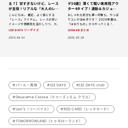
る？】甘すぎないけど、レース
デ30選】薄くて軽い実用性アウ
が主役！リアルな「大人のレー
ター4タイプ！通勤＆カジュア
スコーデ3days」【LEE DAYS
ルに、バリエ豊富に揃ってます
こんにちは。 最近、よく目にする
おしゃれも気分も第一印象も、やっぱ
club なお】
「レース」アイテム。 レースの甘い
りコレが決め手です！ 2026年春は、
イメージや雰囲気を活かしつつ、カジ
「はおりもの」からやってくる！
ュアルに仕上げるのが今の気分です。
春、3月。名実ともに、暖かな季節が
LEE DAYS リーデイズ
LEEwebまとめ
今回は、レースアイテムを主役にした
ついに到来しました！〝さあ、春の
リアルな「大人のレースコーデ3
2026.04.01
2026.03.28
#パール・真珠
#LEE DAYS
#LEE DAYS club
#Deuxieme Classe（ドゥーズィエム クラス）
#Levi's（リーバイス）
#RED CARD（レッドカード）
#TOMORROWLAND（トゥモローランド）