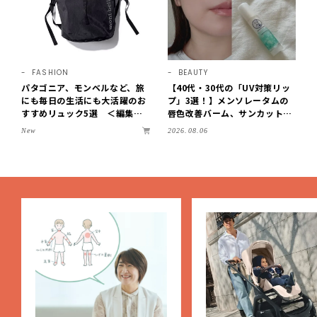
FASHION
BEAUTY
パタゴニア、モンベルなど、旅
【40代・30代の「UV対策リッ
にも毎日の生活にも大活躍のお
プ」3選！】メンソレータムの
すすめリュック5選 ＜編集部
唇色改善バーム、サンカットな
セレクト＞【LEEマルシェ】
どを「夏の紫外線対策」に愛用
New
2026.08.06
中です【LEE読者のイチ押しコ
スメ・2026】