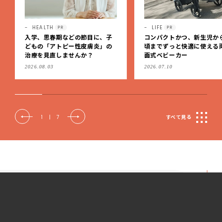
LIFE
LIFE
PR
コンパクトかつ、新生児から4歳
2027年度・LEE専属ブロガ
頃までずっと快適に使える両対
「LEE100人隊」の新隊員
面式ベビーカー
集します！【締め切り：10/
（火）】
2026.07.10
2026.07.07
2
|
7
すべて見る
Special Site
LEEがお届けするスペシャルサイト