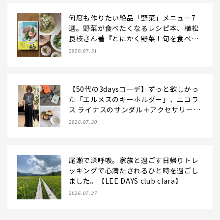
何度も作りたい絶品「野菜」メニュー7
選。野菜が食べたくなるレシピ本、植松
良枝さん著『とにかく野菜！旬を食べた
いレシピ帖』【LEE DAYS club ering
2026.07.31
o】
【50代の3daysコーデ】ずっと欲しかっ
た「エルメスのキーホルダー」、ニコラ
ス ライナスのサンダル＋アクセサリーと
レースキャミで夏のおしゃれを更新！
2026.07.30
【LEE DAYS club なお】
尾瀬で深呼吸。家族と過ごす日帰りトレ
ッキングで心満たされるひと時を過ごし
ました。【LEE DAYS club clara】
2026.07.27