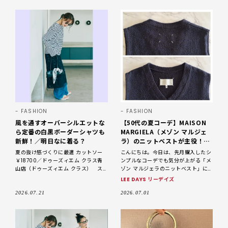
FASHION
FASHION
風を通すオーバーシルエットな
【50代の夏コーデ】MAISON
ら定番の白黒ボーダーシャツも
MARGIELA（メゾン マルジェ
新鮮！／明日なに着る？
ラ）のニットベストが主役！大
人の3daysコーデ【LEE DAYS
夏の抜け感づくりに最適 カットソー
こんにちは。今日は、先月購入したシ
club なお】
￥18700／ドゥーズィエム クラス青
ンプルなコーデでも気分が上がる「メ
山店（ドゥーズィエム クラス） ス
ゾン マルジェラのニットベスト」に
カート￥39600／マルティニーク ル
ついて書かせていただきます。シンプ
LEE DAYS リーデイズ
ミネ横浜（マージ） パンツ￥47300
ルな着こなしが好きな大人世代にぴっ
／リトルリ
たりなアイテムだと思います。
2026.07.21
2026.07.01