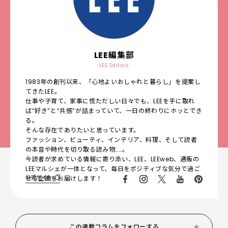
LEE編集部
LEE Editors
1983年の創刊以来、「心地よいおしゃれと暮らし」を提案し
てきたLEE。
仕事や子育て、家事に慌ただしい日々でも、LEEを手に取れ
ば“好き”と“共感”が詰まっていて、一日の終わりにホッとでき
る。
そんな存在でありたいと思っています。
ファッション、ビューティ、インテリア、料理、そして読者
の本音や時代を切り取る読み物……。
今読者が求めている情報に寄り添い、LEE、LEEweb、通販の
LEEマルシェが一体となって、毎日をポジティブな気分で過ご
公式サイト
せる企画をお届けします！
この連載コラムをフォローする