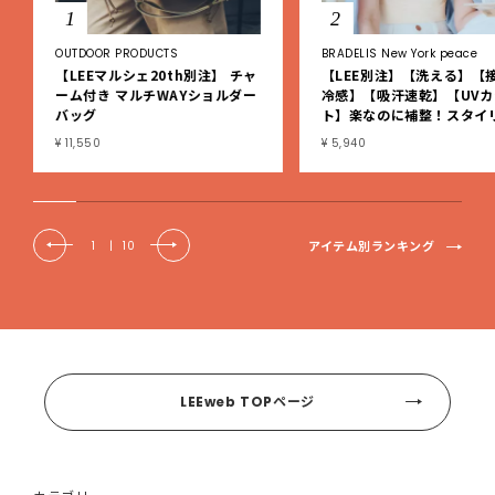
1
2
OUTDOOR PRODUCTS
BRADELIS New York peace
【LEEマルシェ20th別注】 チャ
【LEE別注】【洗える】【
ーム付き マルチWAYショルダー
冷感】【吸汗速乾】【UVカ
バッグ
ト】楽なのに補整！スタイ
シュ綿混ブラキャミ
¥ 11,550
¥ 5,940
アイテム別ランキング
1
|
10
LEEweb TOPページ