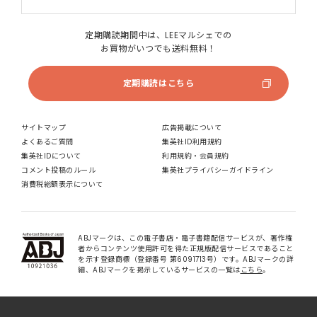
定期購読期間中は、LEEマルシェでの
お買物がいつでも送料無料！
定期購読はこちら
サイトマップ
広告掲載について
よくあるご質問
集英社ID利用規約
集英社IDについて
利用規約・会員規約
コメント投稿のルール
集英社プライバシーガイドライン
消費税総額表示について
ABJマークは、この電子書店・電子書籍配信サービスが、著作権
者からコンテンツ使用許可を得た正規版配信サービスであること
を示す登録商標（登録番号 第6091713号）です。ABJマークの詳
細、ABJマークを掲示しているサービスの一覧は
こちら
。