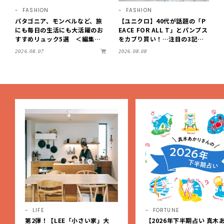
FASHION
FASHION
パタゴニア、モンベルなど、旅
【ユニクロ】40代が話題の「P
にも毎日の生活にも大活躍のお
EACE FOR ALL T」とパンプス
すすめリュック5選 ＜編集部
をカブり買い！…注目の3記事
セレクト＞【LEEマルシェ】
をチェック♪【LEE100人隊・2
2026.08.07
2026.08.08
026】
LIFE
FORTUNE
第2弾！【LEE「小さい家」大
【2026年下半期占い 真木