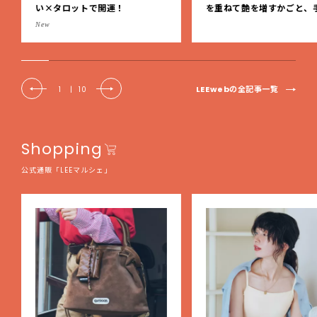
い×タロットで開運！
を重ねて艶を増すかごと、
事の美しさに出会いました
New
EE DAYS club tanpopo
LEEwebの全記事一覧
1
|
10
Shopping
公式通販「LEEマルシェ」