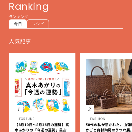
Ranking
ランキング
今日
レシピ
人気記事
1
2
FORTUNE
FASHION
【8月10日〜8月16日の運勢】真
50代の私が惹かれた、山葡
木あかりの「今週の運勢」星占
かごと奥村陶房のうつわ展