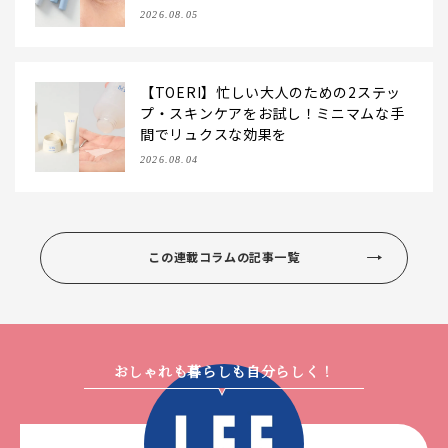
をお試し
2026.08.05
【TOERI】忙しい大人のための2ステッ
プ・スキンケアをお試し！ミニマムな手
間でリュクスな効果を
2026.08.04
この連載コラムの記事一覧
おしゃれも暮らしも自分らしく！