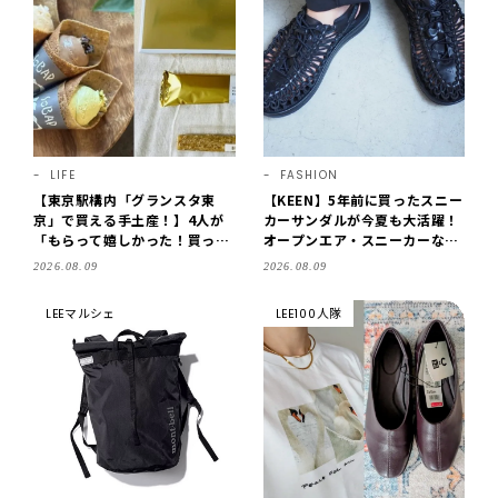
LIFE
FASHION
【東京駅構内「グランスタ東
【KEEN】5年前に買ったスニー
京」で買える手土産！】4人が
カーサンダルが今夏も大活躍！
「もらって嬉しかった！買って
オープンエア・スニーカーなら
よかった」スイーツを拝見♪G
涼しくて歩きやすい【LEE編集
2026.08.09
2026.08.09
OD BLESS BUTTERのバター
部の「お気に入り、語らせ
菓子、SOBAPのミニクレー
て！」#71】
LEEマルシェ
LEE100人隊
プ…etc.【2026】