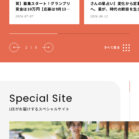
賞】募集スタート！グランプリ
さんの星占い】変化から定
賞金は10万円【応募は9月13日
へ。星が、時代の節目を生
（日）まで】
私たちを導く
2026.07.07
2026.06.12
2
|
5
すべて見る
Special Site
LEEがお届けするスペシャルサイト