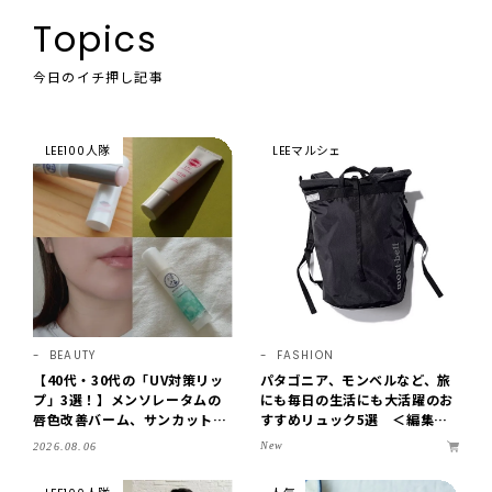
Topics
今日のイチ押し記事
LEE100人隊
LEEマルシェ
BEAUTY
FASHION
【40代・30代の「UV対策リッ
パタゴニア、モンベルなど、旅
プ」3選！】メンソレータムの
にも毎日の生活にも大活躍のお
唇色改善バーム、サンカットな
すすめリュック5選 ＜編集部
どを「夏の紫外線対策」に愛用
セレクト＞【LEEマルシェ】
New
2026.08.06
中です【LEE読者のイチ押しコ
スメ・2026】