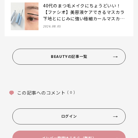
40代のまつ毛メイクにちょうどいい！
【ファシオ】美容液ケアできるマスカラ
下地とにじみに強い極細カールマスカラ
をお試し
2026.08.05
BEAUTYの記事一覧
この記事へのコメント
( 0 )
ログイン