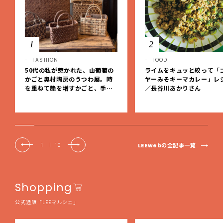
1
2
FASHION
FOOD
50代の私が惹かれた、山葡萄の
ライムをキュッと絞って「
かごと奥村陶房のうつわ展。時
ヤーみそキーマカレー」レ
を重ねて艶を増すかごと、手仕
／長谷川あかりさん
事の美しさに出会いました。【L
EE DAYS club tanpopo】
LEEwebの全記事一覧
1
|
10
Shopping
公式通販「LEEマルシェ」