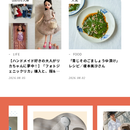
LEE100人隊
人気
LIFE
FOOD
【ハンドメイド好きの大人がリ
「青じそのごましょうゆ漬け」
カちゃんに夢中！】「フォトジ
レシピ／榎本美沙さん
ェニックリカ」購入と、服＆ク
ローゼットの手づくり実例をご
2026.08.05
2026.08.02
紹介【LEE100人隊・2026】