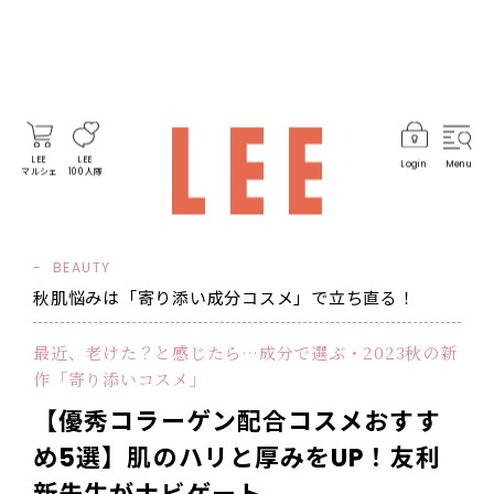
LEE
LEE
Login
Menu
マルシェ
100人隊
BEAUTY
秋肌悩みは「寄り添い成分コスメ」で立ち直る！
最近、老けた？と感じたら…成分で選ぶ・2023秋の新
作「寄り添いコスメ」
【優秀コラーゲン配合コスメおすす
め5選】肌のハリと厚みをUP！友利