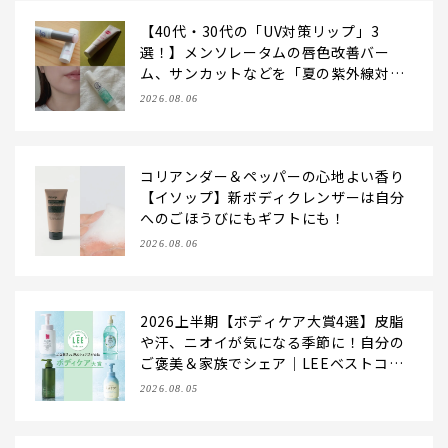
【40代・30代の「UV対策リップ」3
選！】メンソレータムの唇色改善バー
ム、サンカットなどを「夏の紫外線対
策」に愛用中です【LEE読者のイチ押し
2026.08.06
コスメ・2026】
コリアンダー＆ペッパーの心地よい香り
【イソップ】新ボディクレンザーは自分
へのごほうびにもギフトにも！
2026.08.06
2026上半期【ボディケア大賞4選】皮脂
や汗、ニオイが気になる季節に！自分の
ご褒美＆家族でシェア｜LEEベストコス
メ
2026.08.05