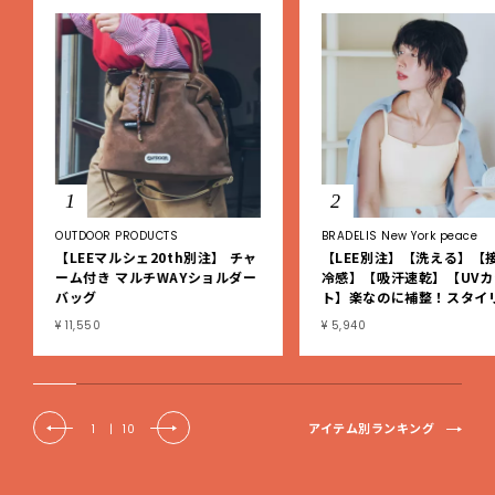
1
2
OUTDOOR PRODUCTS
BRADELIS New York peace
【LEEマルシェ20th別注】 チャ
【LEE別注】【洗える】【
ーム付き マルチWAYショルダー
冷感】【吸汗速乾】【UVカ
バッグ
ト】楽なのに補整！スタイ
シュ綿混ブラキャミ
¥ 11,550
¥ 5,940
アイテム別ランキング
1
|
10