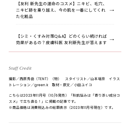
【友利 新先生の運命のコスメ】ニキビ、毛穴、
ニキビ跡を乗り越え、今の肌を一番にしてくれ
た化粧品
【シミ・くすみ対策Q&A】どのくらい続ければ
効果があるの？皮膚科医 友利新先生が答えます
Staff Credit
撮影／西原秀岳（TENT）（物） スタイリスト／山本瑶奈 イラス
トレーション／green.k 取材・原文／小田ユイコ
こちらは2023年11月号（10/6発売）「秋肌悩みは「寄り添い成分コ
スメ」で立ち直る！」に掲載の記事です。
※商品価格は消費税込みの総額表示（2023年11月号現在）です。