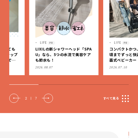
LIFE
LIFE
PR
PR
LIXILの新シャワーヘッド「SPA
コンパクトかつ、新生児か
U」なら、5つの水流で美容ケア
頃までずっと快適に使える
も節水も！
面式ベビーカー
2026.08.07
2026.07.10
2
|
7
すべて見る