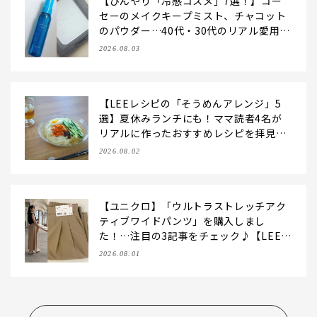
【ひんやり「冷感コスメ」7選！】コー
セーのメイクキープミスト、チャコット
のパウダー…40代・30代のリアル愛用品
を拝見♪【2026夏】
2026.08.03
【LEEレシピの「そうめんアレンジ」5
選】夏休みランチにも！ママ読者4名が
リアルに作ったおすすめレシピを拝見♪
【2026夏】
2026.08.02
【ユニクロ】「ウルトラストレッチアク
ティブワイドパンツ」を購入しまし
た！…注目の3記事をチェック♪【LEE1
00人隊・2026】
2026.08.01