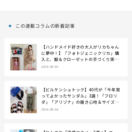
この連載コラムの新着記事
【ハンドメイド好きの大人がリカちゃん
に夢中！】「フォトジェニックリカ」購
入と、服＆クローゼットの手づくり実例
をご紹介【LEE100人隊・2026】
2026.08.05
【ビルケンシュトック】40代が「今年買
ってよかったサンダル」3選！「フロリ
ダ」「アリゾナ」の履き心地＆サイズ選
びもご紹介【LEE100人隊・2026】
2026.08.04