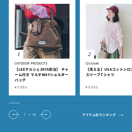
1
2
OUTDOOR PRODUCTS
12closet
【LEEマルシェ20th別注】 チャ
【洗える】USAコットンロ
ーム付き マルチWAYショルダー
スリーブTシャツ
バッグ
¥ 11,550
¥ 5,500
アイテム別ランキング
1
|
10