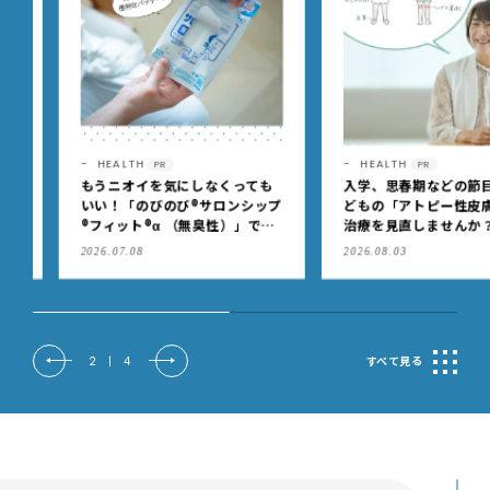
HEALTH
HEALTH
PR
PR
もうニオイを気にしなくっても
入学、思春期などの節目に
いい！「のびのび®サロンシップ
どもの「アトピー性皮膚炎
®フィット®α （無臭性）」で、
治療を見直しませんか？
肩こりや足腰のダルさを出先で
2026.07.08
2026.08.03
もケア
2
|
4
すべて見る