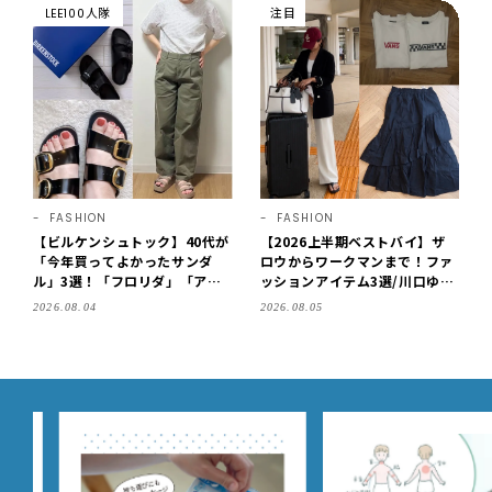
LEE100人隊
注目
FASHION
FASHION
【ビルケンシュトック】40代が
【2026上半期ベストバイ】ザ
「今年買ってよかったサンダ
ロウからワークマンまで！ファ
ル」3選！「フロリダ」「アリ
ッションアイテム3選/川口ゆか
ゾナ」の履き心地＆サイズ選び
り
2026.08.04
2026.08.05
もご紹介【LEE100人隊・202
6】