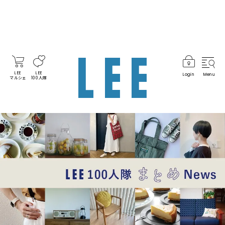
LEE
LEE
Login
Menu
マルシェ
100人隊