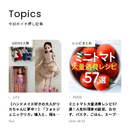
Topics
今日のイチ押し記事
LEE100人隊
レシピまとめ
LIFE
FOOD
【ハンドメイド好きの大人がリ
ミニトマト大量消費レシピ57
カちゃんに夢中！】「フォトジ
選！人気料理家の副菜、おか
ェニックリカ」購入と、服＆ク
ず、パスタ、ごはん、スープま
ローゼットの手づくり実例をご
で【保存版】
New
2026.08.05
紹介【LEE100人隊・2026】