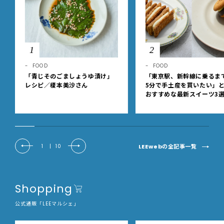
1
2
FOOD
FOOD
「青じそのごましょうゆ漬け」
「東京駅、新幹線に乗るま
レシピ／榎本美沙さん
5分で手土産を買いたい」
おすすめな最新スイーツ3
【東京駅改札内・朝8時開
LEEwebの全記事一覧
1
|
10
Shopping
公式通販「LEEマルシェ」