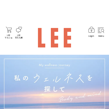
LEE
LEE
Login
Menu
マルシェ
100人隊