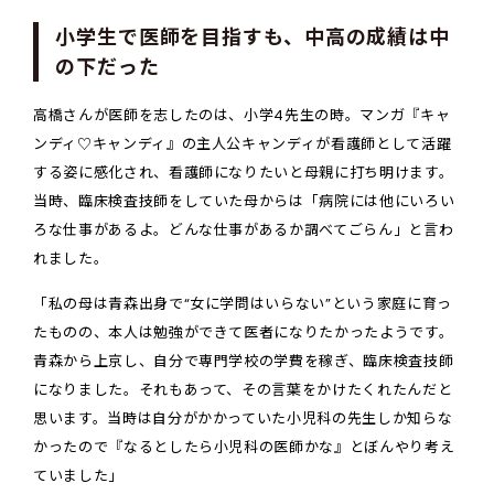
小学生で医師を目指すも、中高の成績は中
の下だった
高橋さんが医師を志したのは、小学4先生の時。マンガ『キャ
ンディ♡キャンディ』の主人公キャンディが看護師として活躍
する姿に感化され、看護師になりたいと母親に打ち明けます。
当時、臨床検査技師をしていた母からは「病院には他にいろい
ろな仕事があるよ。どんな仕事があるか調べてごらん」と言わ
れました。
「私の母は青森出身で“女に学問はいらない”という家庭に育っ
たものの、本人は勉強ができて医者になりたかったようです。
青森から上京し、自分で専門学校の学費を稼ぎ、臨床検査技師
になりました。それもあって、その言葉をかけたくれたんだと
思います。当時は自分がかかっていた小児科の先生しか知らな
かったので『なるとしたら小児科の医師かな』とぼんやり考え
ていました」