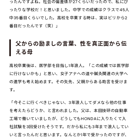
ったんですよね。社会の偏差値が27くらいだったので、私にぴ
ったりな学校だ！と思いました。中学での成績はクラスで45人
中35番目くらいでした。高校を卒業する時は、実はビリから2
番目だったんです（笑）」
父からの励ましの言葉、性を真正面から伝
える母
高校卒業後は、医学部を目指し1年浪人。「この成績では医学部
に行けないかも」と思い、女子アナへの道や鍼灸関連の大学へ
の進学も考え始めます。その矢先、父親からある助言を受けま
す。
「今そこに行くべきじゃない、3年浪人してダメなら他の仕事
を考えたらどうか、と言われました。父は、本田技研の自動車
工場で働いていましたが、どうしてもHONDAに入りたくて入
社試験を3回受けたそうです。だから私にも3年まで浪人してい
いと言ったんだと思います。なんとか1年で受かったのですが、