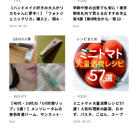
LIFE
FOOD
【ハンドメイド好きの大人がリ
早朝や夜の出発でも安心！東京
カちゃんに夢中！】「フォトジ
駅改札内で買えるおすすめ手土
ェニックリカ」購入と、服＆ク
産4選【朝6時台から／夜22時
ローゼットの手づくり実例をご
まで営業】
2026.08.05
New
紹介【LEE100人隊・2026】
LEE100人隊
レシピまとめ
BEAUTY
FOOD
【40代・30代の「UV対策リッ
ミニトマト大量消費レシピ57
プ」3選！】メンソレータムの
選！人気料理家の副菜、おか
唇色改善バーム、サンカットな
ず、パスタ、ごはん、スープま
どを「夏の紫外線対策」に愛用
で【保存版】
New
2026.08.05
中です【LEE読者のイチ押しコ
スメ・2026】