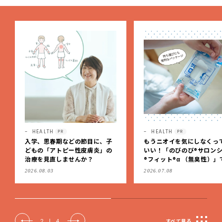
HEALTH
HEALTH
PR
PR
入学、思春期などの節目に、子
もうニオイを気にしなくっ
どもの「アトピー性皮膚炎」の
いい！「のびのび®サロン
治療を見直しませんか？
®フィット®α （無臭性）」
肩こりや足腰のダルさを出
2026.08.03
2026.07.08
もケア
2
|
4
すべて見る