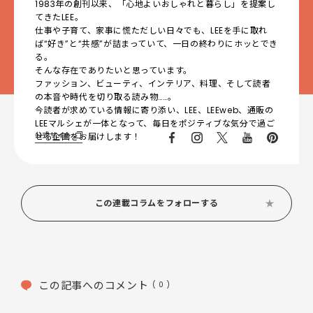
1983年の創刊以来、「心地よいおしゃれと暮らし」を提案し
てきたLEE。
仕事や子育て、家事に慌ただしい日々でも、LEEを手に取れ
ば“好き”と“共感”が詰まっていて、一日の終わりにホッとでき
る。
そんな存在でありたいと思っています。
ファッション、ビューティ、インテリア、料理、そして読者
の本音や時代を切り取る読み物……。
今読者が求めている情報に寄り添い、LEE、LEEweb、通販の
LEEマルシェが一体となって、毎日をポジティブな気分で過ご
公式サイト
せる企画をお届けします！
この連載コラムをフォローする
この記事へのコメント
( 0 )