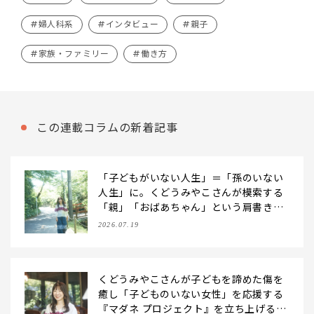
#婦人科系
#インタビュー
#親子
#家族・ファミリー
#働き方
この連載コラムの新着記事
「子どもがいない人生」＝「孫のいない
人生」に。くどうみやこさんが模索する
「親」「おばあちゃん」という肩書きを
持たないシニアとしての生き方
2026.07.19
くどうみやこさんが子どもを諦めた傷を
癒し「子どものいない女性」を応援する
『マダネ プロジェクト』を立ち上げるま