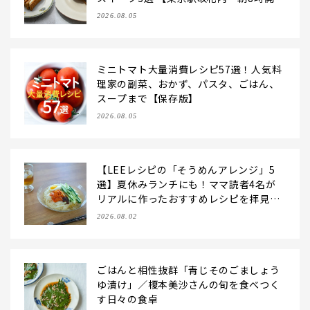
店】
2026.08.05
ミニトマト大量消費レシピ57選！人気料
理家の副菜、おかず、パスタ、ごはん、
スープまで【保存版】
2026.08.05
【LEEレシピの「そうめんアレンジ」5
選】夏休みランチにも！ママ読者4名が
リアルに作ったおすすめレシピを拝見♪
【2026夏】
2026.08.02
ごはんと相性抜群「青じそのごましょう
ゆ漬け」／榎本美沙さんの旬を食べつく
す日々の食卓