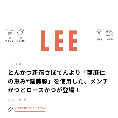
LEE
LEE
Login
Menu
マルシェ
100人隊
FOOD
とんかつ新宿さぼてんより「亜麻仁
の恵み®健美豚」を使用した、メンチ
かつとロースかつが登場！
2020.08.10
この記事をクリップする