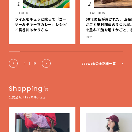
1
2
FOOD
FASHION
ライムをキュッと絞って「ゴー
50代の私が惹かれた、山葡
ヤーみそキーマカレー」レシピ
かごと奥村陶房のうつわ展
／長谷川あかりさん
を重ねて艶を増すかごと、
事の美しさに出会いました
New
EE DAYS club tanpopo
LEEwebの全記事一覧
1
|
10
Shopping
公式通販「LEEマルシェ」