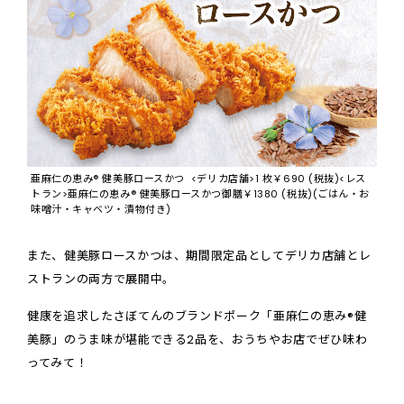
亜麻仁の恵み® 健美豚ロースかつ <デリカ店舗>1 枚￥690 (税抜)<レス
トラン>亜麻仁の恵み® 健美豚ロースかつ御膳￥1380 (税抜)(ごはん・お
味噌汁・キャベツ・漬物付き)
また、健美豚ロースかつは、期間限定品としてデリカ店舗とレ
ストランの両方で展開中。
健康を追求したさぼてんのブランドポーク「亜麻仁の恵み®健
美豚」のうま味が堪能できる2品を、おうちやお店でぜひ味わ
ってみて！