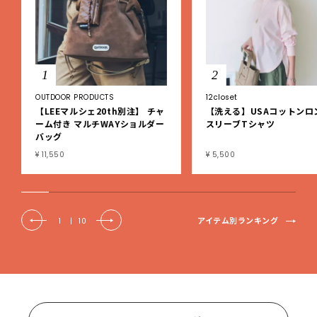
1
2
OUTDOOR PRODUCTS
12closet
【LEEマルシェ20th別注】 チャ
【洗える】USAコットンロ
ーム付き マルチWAYショルダー
スリーブTシャツ
バッグ
¥ 11,550
¥ 5,500
アイテム別ランキング
1
|
10