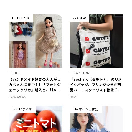
LEE100人隊
おすすめ
LIFE
FASHION
【ハンドメイド好きの大人がリ
「zechito（ゼチト）」のリメ
カちゃんに夢中！】「フォトジ
イクバッグ、フリンジつきが可
ェニックリカ」購入と、服＆ク
愛い！／スタイリスト徳永千夏
ローゼットの手づくり実例をご
さん【おやこども名品】
2026.08.05
New
紹介【LEE100人隊・2026】
レシピまとめ
LEEマルシェ限定