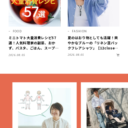
FOOD
FASHION
ミニトマト大量消費レシピ57
夏のはおり物としても活躍！爽
選！人気料理家の副菜、おか
やかなブルーの「リネン混バッ
ず、パスタ、ごはん、スープま
クフレアシャツ」【12close
で【保存版】
t】
2026.08.05
2026.08.05