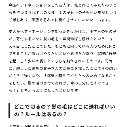
今回ヘアドネーションをした友人は、私と同じくふたりの子ど
もを持つ３０代半ばの女性。上の子も下の子も同い年だという
ご縁もあり、家族ぐるみで仲良くさせていただいています。
友人がヘアドネーションを知ったきっかけは、小学生の男の子
が、寄付するために髪の毛を４年間伸ばし続けたというニュー
スを目にしたことでした。もともと困っている人のために何か
できることがあればやりたいという気持ちがあり、実際に行動
を起こした少年の姿にとても心を動かされたそうです。同時
に、親しいご家族のお子さんのご病気を知ったことでその想い
がさらに強くなり、「病気と闘う子どもたちのためになること
をしたい。髪の毛の寄付であれば、今の自分にもすぐでき
る！」と考えるようになったといいます。
どこで切るの？髪の毛はどこに送ればいい
の？ルールはあるの？
今回友人が髪の毛を寄付した「Japan Hair Donation &