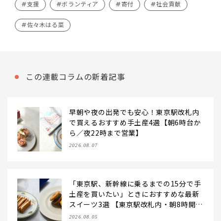
#支援
#ボランティア
#寄付
#社会貢献
#佐々木はる菜
この連載コラムの新着記事
早朝や夜の出発でも安心！東京駅改札内
で買えるおすすめ手土産4選【朝6時台か
ら／夜22時まで営業】
2026.08.07
「東京駅、新幹線に乗るまでの15分で手
土産を買いたい」ときにおすすめな最新
スイーツ3選 【東京駅改札内・朝8時開
店】
2026.08.05