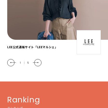
「LEE DAYS」本物志向にときめく。大人カ
ジュアル＆暮らしの雑貨
2
|
5
Ranking