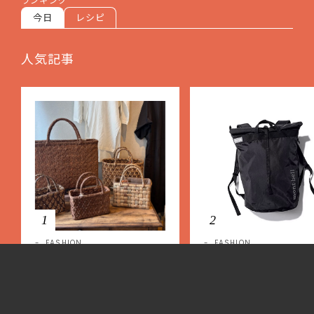
ランキング
今日
レシピ
人気記事
1
2
FASHION
FASHION
50代の私が惹かれた、山葡萄の
パタゴニア、モンベルなど
かごと奥村陶房のうつわ展。時
にも毎日の生活にも大活躍
を重ねて艶を増すかごと、手仕
すすめリュック5選 ＜編
事の美しさに出会いました。【L
レクト＞【LEEマルシェ】
EE DAYS club tanpopo】