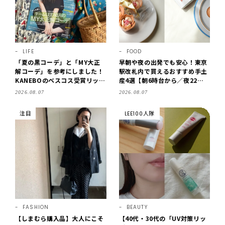
LIFE
FOOD
「夏の黒コーデ」と「MY大正
早朝や夜の出発でも安心！東京
解コーデ」を参考にしました！
駅改札内で買えるおすすめ手土
KANEBOのベスコス受賞リップ
産4選【朝6時台から／夜22時
購入も。LEE8・9月号を読んだ
まで営業】
2026.08.07
2026.08.07
6人の感想【LEE100人隊のレビ
ューvol.6・2026】
注目
LEE100人隊
FASHION
BEAUTY
【しまむら購入品】大人にこそ
【40代・30代の「UV対策リッ