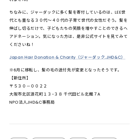
ちなみに、ジャーダックに多く髪を寄付しているのは、LEE世
代とも重なる３０代〜４０代の子育て世代の女性だそう。髪を
伸ばし切るだけで、子どもたちの笑顔を増やすことのできるヘ
アドネーション。気になった方は、是非公式サイトを見てみて
くださいね！
Japan Hair Donation & Charity（ジャーダック,JHD&C）
※6月に移転し、髪の毛の送付先が変更となったそうです。
【新住所】
〒５３０－００２２
大阪市北区浪花町１３−３８ 千代田ビル北館７A
NPO法人JHD&C事務局