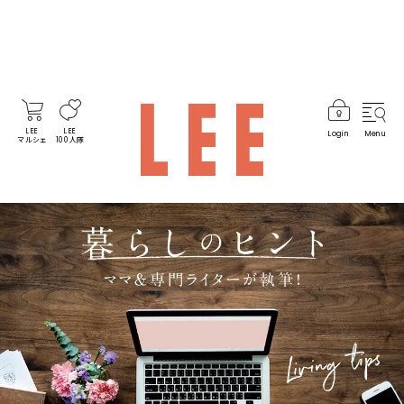
LEE
LEE
Login
Menu
マルシェ
100人隊