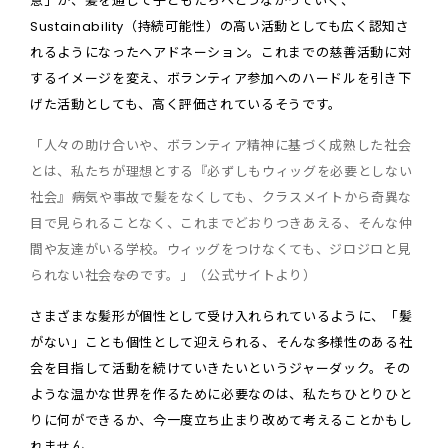
意」が、髪を通じて子どもたちへとつながっていく、
Sustainability（持続可能性）の高い活動としても広く認知さ
れるようになったヘアドネーション。これまでの慈善活動に対
するイメージを変え、ボランティア参加へのハードルを引き下
げた活動としても、高く評価されているそうです。
「人々の助け合いや、ボランティア精神に基づく成熟した社会
とは、私たちが理想とする『必ずしもウィッグを必要としない
社会』――病気や事故で髪をなくしても、クラスメイトから奇異な
目で見られることなく、これまでどおりつきあえる、そんな仲
間や友達がいる学校。ウィッグをつけなくても、ジロジロと見
られない社会――なのです。」（公式サイトより）
さまざまな髪形が個性として受け入れられているように、「髪
がない」ことも個性として迎えられる、そんな多様性のある社
会を目指して活動を続けていきたいというジャーダック。その
ような温かな世界を作るために必要なのは、私たちひとりひと
りに何ができるか、今一度立ち止まり改めて考えることかもし
れません。