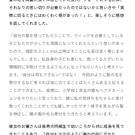
それなりの思い切りが必要だったのではないかと思いきや「実
際に切るときにはわくわく感があった！」と、楽しそうに感想
を話してくれました。
「自分の髪を使ってもらうことで、ウィッグを必要としている
子どもたちが少しでも笑顔になってくれたらという思いがあっ
たので、規定の３１ｃｍ以上伸ばすことにも苦は全く感じませ
んでした。また、私自身の子ども達にも、困ってる人がいたら
積極的に手助けできるような人になってもらいたいと考えてい
ます。“自分は何もできない”ではなく、今回のように髪の毛を
寄付するなど考えれば役に立てることはたくさんあると伝える
ことができました。実際に、小学校１年生の娘もヘアドネーシ
ョンをやりたいと言っており、娘に私の気持ちをちゃんと受け
取ってくれたことがとても嬉しかったです！様子を見ながら髪
を伸ばし、娘の髪の毛も寄付をできたらと考えています。」
彼女のお嬢さんは長男の同級生で幼いころから共に成長を見て
きたこともあり、「自分もママのように誰かの役に立ちた