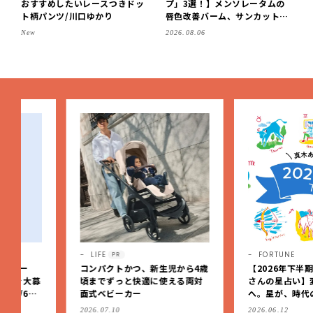
おすすめしたいレースつきドッ
プ」3選！】メンソレータムの
ト柄パンツ/川口ゆかり
唇色改善バーム、サンカットな
どを「夏の紫外線対策」に愛用
New
2026.08.06
中です【LEE読者のイチ押しコ
スメ・2026】
LIFE
FORTUNE
PR
コンパクトかつ、新生児から4歳
【2026年下半期占い 真木
頃までずっと快適に使える両対
さんの星占い】変化から定
面式ベビーカー
へ。星が、時代の節目を生
私たちを導く
2026.07.10
2026.06.12