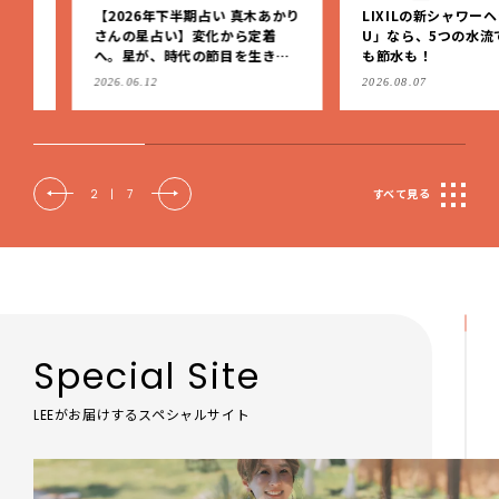
【2026年下半期占い 真木あかり
LIXILの新シャワーヘッド「
さんの星占い】変化から定着
U」なら、5つの水流で美容
へ。星が、時代の節目を生きる
も節水も！
私たちを導く
2026.06.12
2026.08.07
2
|
7
すべて見る
Special Site
LEEがお届けするスペシャルサイト