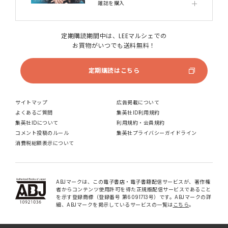
雑誌を購入
定期購読期間中は、LEEマルシェでの
お買物がいつでも送料無料！
定期購読はこちら
サイトマップ
広告掲載について
よくあるご質問
集英社ID利用規約
集英社IDについて
利用規約・会員規約
コメント投稿のルール
集英社プライバシーガイドライン
消費税総額表示について
ABJマークは、この電子書店・電子書籍配信サービスが、著作権
者からコンテンツ使用許可を得た正規版配信サービスであること
を示す登録商標（登録番号 第6091713号）です。ABJマークの詳
細、ABJマークを掲示しているサービスの一覧は
こちら
。