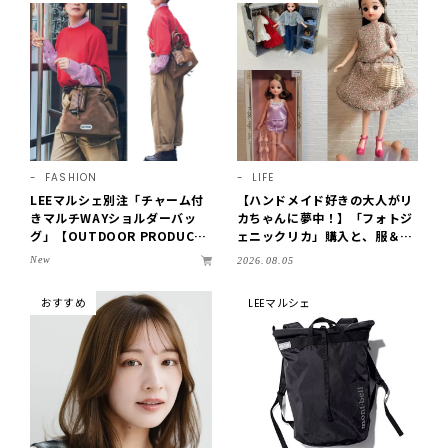
FASHION
LIFE
LEEマルシェ別注「チャーム付
【ハンドメイド好きの大人がリ
きマルチWAYショルダーバッ
カちゃんに夢中！】「フォトジ
グ」【OUTDOOR PRODUCT
ェニックリカ」購入と、服＆ク
S ×LEE100人隊】第3弾はリッ
ローゼットの手づくり実例をご
New
2026.08.05
チ映えにこだわり！
紹介【LEE100人隊・2026】
おすすめ
LEEマルシェ