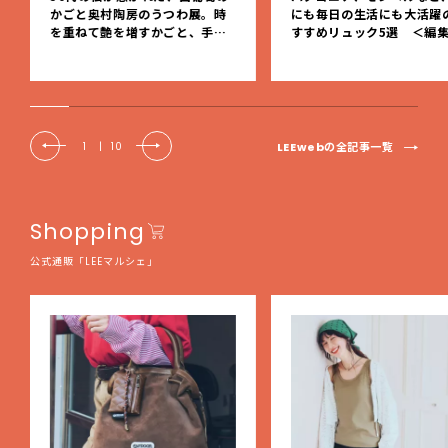
かごと奥村陶房のうつわ展。時
にも毎日の生活にも大活躍
を重ねて艶を増すかごと、手仕
すすめリュック5選 ＜編
事の美しさに出会いました。【L
レクト＞【LEEマルシェ】
EE DAYS club tanpopo】
LEEwebの全記事一覧
1
|
10
Shopping
公式通販「LEEマルシェ」