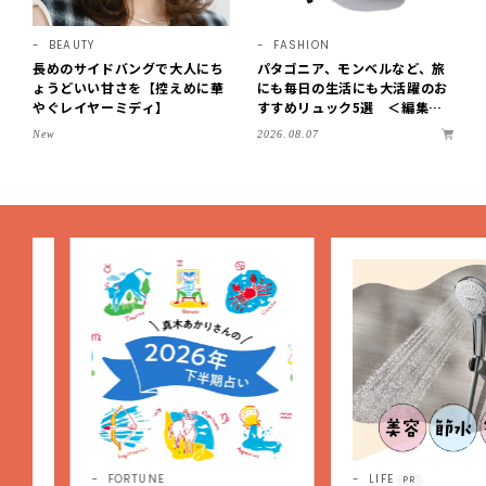
BEAUTY
FASHION
長めのサイドバングで大人にち
パタゴニア、モンベルなど、旅
ょうどいい甘さを【控えめに華
にも毎日の生活にも大活躍のお
やぐレイヤーミディ】
すすめリュック5選 ＜編集部
セレクト＞【LEEマルシェ】
2026.08.07
New
FORTUNE
LIFE
PR