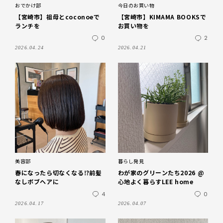
おでかけ部
今日のお買い物
【宮崎市】祖母とcoconoeで
【宮崎市】KIMAMA BOOKSで
ランチを
お買い物を
0
2
2026.04.24
2026.04.21
美容部
暮らし発見
春になったら切なくなる⁉︎前髪
わが家のグリーンたち2026 @
なしボブヘアに
心地よく暮らすLEE home
4
0
2026.04.17
2026.04.07