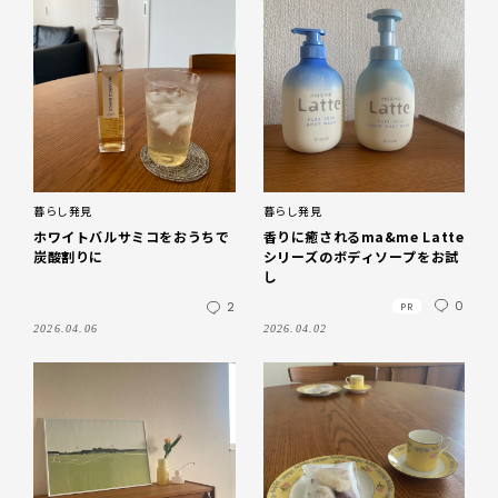
暮らし発見
暮らし発見
ホワイトバルサミコをおうちで
香りに癒されるma&me Latte
炭酸割りに
シリーズのボディソープをお試
し
0
PR
2
2026.04.06
2026.04.02