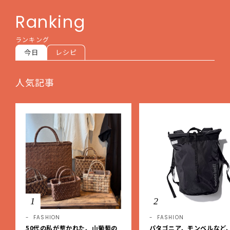
Ranking
ランキング
今日
レシピ
人気記事
1
2
FASHION
FASHION
50代の私が惹かれた、山葡萄の
パタゴニア、モンベルなど