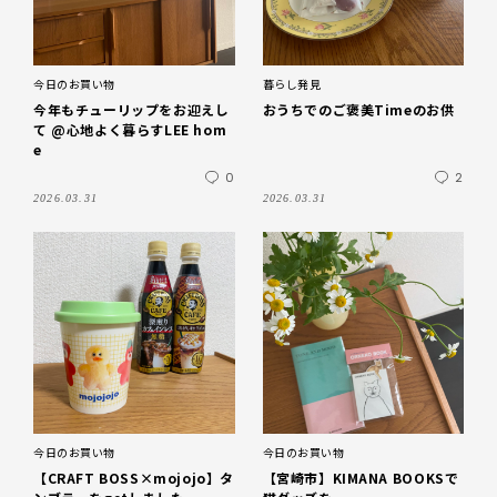
今日のお買い物
暮らし発見
今年もチューリップをお迎えし
おうちでのご褒美Timeのお供
て @心地よく暮らすLEE hom
e
0
2
2026.03.31
2026.03.31
今日のお買い物
今日のお買い物
【CRAFT BOSS×mojojo】タ
【宮崎市】KIMANA BOOKSで