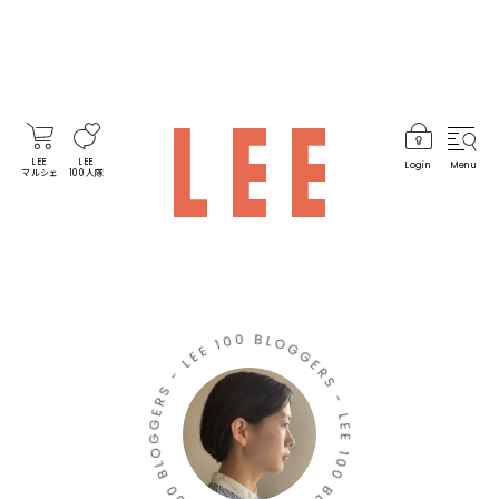
LEE
LEE
Login
Menu
マルシェ
100人隊