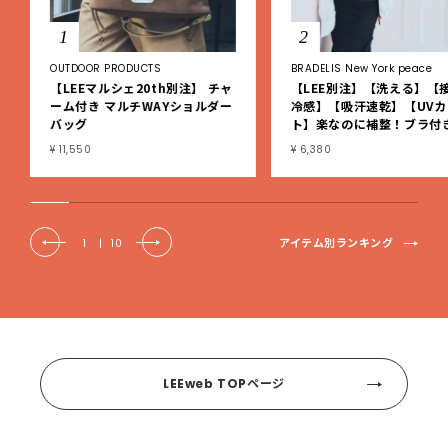
1
2
OUTDOOR PRODUCTS
BRADELIS New York peace
【LEEマルシェ20th別注】 チャ
【LEE別注】【洗える】【
ーム付き マルチWAYショルダー
冷感】【吸汗速乾】【UVカ
バッグ
ト】楽なのに補整！ブラ付
ブタンクトップ
¥ 11,550
¥ 6,380
アイテム別ランキング
1
|
10
LEEweb TOPページ