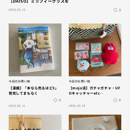
【DAISO】ミッフィーグッズを
2
2026.05.15
今日のお買い物
今日のお買い物
【漫画】「本なら売るほど3」
【mojo活】ガチャガチャ・UF
発売してまもなく
Oキャッチャーetc…
0
0
2026.05.11
2026.05.10