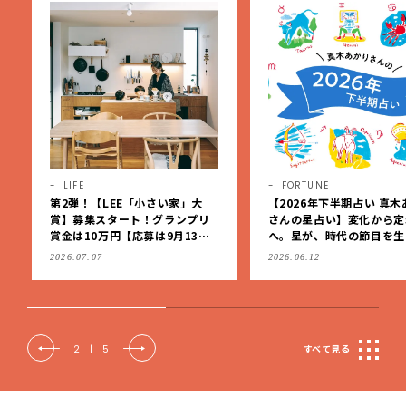
LIFE
FORTUNE
第2弾！【LEE「小さい家」大
【2026年下半期占い 真木
賞】募集スタート！グランプリ
さんの星占い】変化から定
賞金は10万円【応募は9月13日
へ。星が、時代の節目を生
（日）まで】
私たちを導く
2026.07.07
2026.06.12
2
|
5
すべて見る