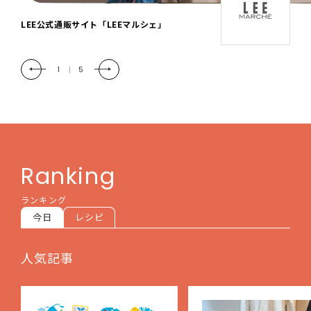
「LEE DAYS」本物志向にときめく。大人カ
ジュアル＆暮らしの雑貨
2
|
5
Ranking
ランキング
今日
レシピ
人気記事