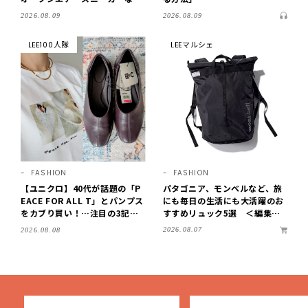
涼しくて歩きやすい【LEE編集
2026.08.09
2026.08.09
部の「お気に入り、語らせ
て！」#71】
LEE100人隊
LEEマルシェ
FASHION
FASHION
【ユニクロ】40代が話題の「P
パタゴニア、モンベルなど、旅
EACE FOR ALL T」とパンプス
にも毎日の生活にも大活躍のお
をカブり買い！…注目の3記事
すすめリュック5選 ＜編集部
をチェック♪【LEE100人隊・2
セレクト＞【LEEマルシェ】
2026.08.07
2026.08.08
026】