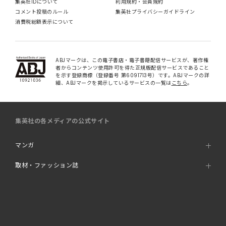
集英社IDについて
利用規約・会員規約
コメント投稿のルール
集英社プライバシーガイドライン
消費税総額表示について
ABJマークは、この電子書店・電子書籍配信サービスが、著作権
者からコンテンツ使用許可を得た正規版配信サービスであること
を示す登録商標（登録番号 第6091713号）です。ABJマークの詳
細、ABJマークを掲示しているサービスの一覧は
こちら
。
集英社の各メディアの公式サイト
マンガ
取材・ファッション誌
書籍
オンラインストア・その他WEBサービス