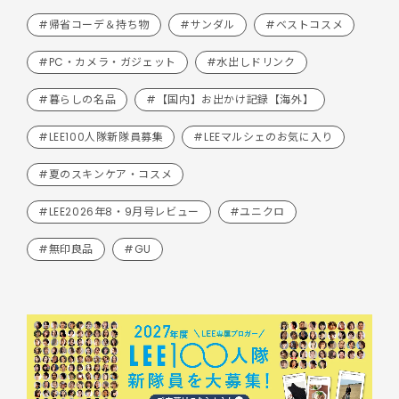
#帰省コーデ＆持ち物
#サンダル
#ベストコスメ
#PC・カメラ・ガジェット
#水出しドリンク
#暮らしの名品
#【国内】お出かけ記録【海外】
#LEE100人隊新隊員募集
#LEEマルシェのお気に入り
#夏のスキンケア・コスメ
#LEE2026年8・9月号レビュー
#ユニクロ
#無印良品
#GU