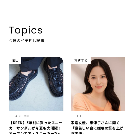
Topics
今日のイチ押し記事
注目
おすすめ
FASHION
LIFE
【KEEN】5年前に買ったスニー
家電女優、奈津子さんに聞く
カーサンダルが今夏も大活躍！
「寝苦しい夜に睡眠の質を上げ
オープンエア・スニーカーなら
る方法」