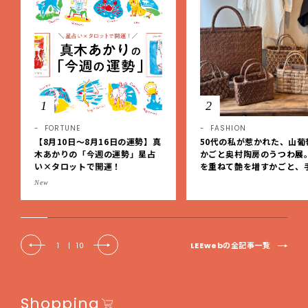
1
2
FORTUNE
FASHION
【8月10日〜8月16日の運勢】真
50代の私が惹かれた、山葡
木あかりの「今週の運勢」星占
かごと奥村陶房のうつわ展
い×タロットで開運！
を重ねて艶を増すかごと、
事の美しさに出会いました
New
EE DAYS club tanpopo
LEEwebの全記事一覧
1
|
10
Shopping