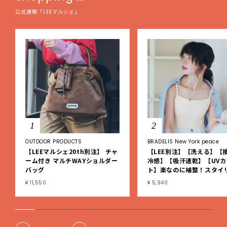
公式通販「LEEマルシェ」
1
2
OUTDOOR PRODUCTS
BRADELIS New York peace
【LEEマルシェ20th別注】 チャ
【LEE別注】【洗える】【
ーム付き マルチWAYショルダー
冷感】【吸汗速乾】【UVカ
バッグ
ト】楽なのに補整！スタイ
シュ綿混ブラキャミ
¥ 11,550
¥ 5,940